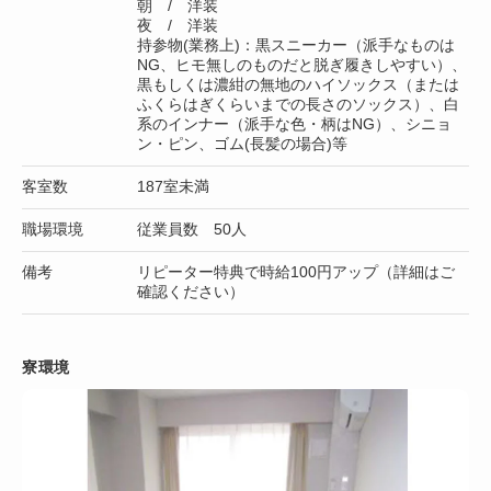
朝 / 洋装
夜 / 洋装
持参物(業務上)：黒スニーカー（派手なものは
NG、ヒモ無しのものだと脱ぎ履きしやすい）、
黒もしくは濃紺の無地のハイソックス（または
ふくらはぎくらいまでの長さのソックス）、白
系のインナー（派手な色・柄はNG）、シニョ
ン・ピン、ゴム(長髪の場合)等
客室数
187室未満
職場環境
従業員数 50人
備考
リピーター特典で時給100円アップ（詳細はご
確認ください）
寮環境