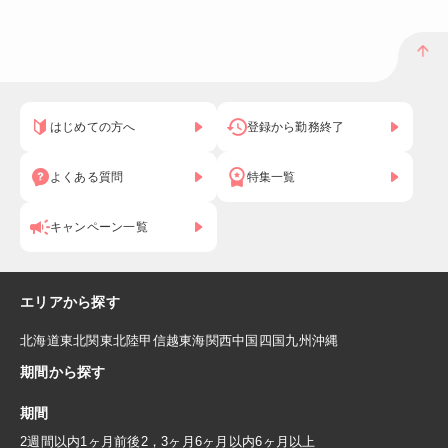
はじめての方へ
登録から勤務終了
よくある質問
特集一覧
キャンペーン一覧
エリアから探す
北海道
東北
関東
北陸
甲信越
東海
関西
中国
四国
九州
沖縄
期間から探す
期間
2週間以内
1ヶ月前後
2，3ヶ月
6ヶ月以内
6ヶ月以上