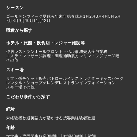
シーズン
ゴールデンウィーク
夏休み
年末年始
春休み
1月
2月
3月
4月
5月
6月
7月
8月
9月
10月
11月
12月
職種から探す
ホテル・旅館・飲食店・レジャー施設等
仲居
レストランホール
フロント・ベル
事務
売店
全般業務
エステ・マッサージ
調理・調理補助
裏方
マリン・レジャー関連
その他
スキー場
リフト係
チケット販売
パトロール
インストラクター
キッズパーク
レンタル・ショップ
ゲレンデレストラン
インフォメーション
スキー場その他
こだわり条件から探す
経験
未経験者歓迎
英語力が活かせる
接客業経験者歓迎
年齢
大学生・専門学生歓迎
30歳以上歓迎
40歳以上歓迎