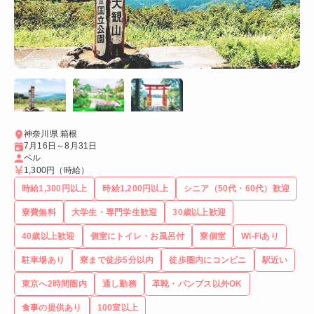
神奈川県 箱根
7月16日～8月31日
ベル
1,300円
（時給）
時給1,300円以上
時給1,200円以上
シニア（50代・60代）歓迎
寮費無料
大学生・専門学生歓迎
30歳以上歓迎
40歳以上歓迎
個室にトイレ・お風呂付
寮個室
Wi-Fiあり
駐車場あり
寮まで徒歩5分以内
徒歩圏内にコンビニ
駅近い
東京へ2時間圏内
通し勤務
革靴・パンプス以外OK
食事の提供あり
100室以上