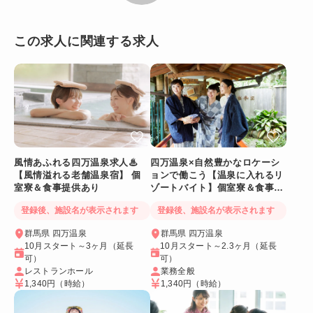
この求人に関連する求人
風情あふれる四万温泉求人♨
四万温泉×自然豊かなロケーシ
【風情溢れる老舗温泉宿】 個
ョンで働こう【温泉に入れるリ
室寮＆食事提供あり
ゾートバイト】個室寮＆食事提
供あり◎
登録後、施設名が表示されます
登録後、施設名が表示されます
群馬県 四万温泉
群馬県 四万温泉
10月スタート～3ヶ月（延長
10月スタート～2.3ヶ月（延長
可）
可）
レストランホール
業務全般
1,340円
（時給）
1,340円
（時給）