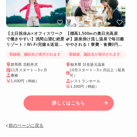
【土日祝休み×オフィスワーク
【標高1,500mの奥日光高原
で働きやすい】浅間山望む絶景
🌿】源泉掛け流し温泉で毎日癒
リゾート！Wi-Fi完備＆送迎バ
ややされる！寮費・食費0円！
スあり
Wi-Fi個室寮
登録後、施設名が表示されます
登録後、施設名が表示されます
群馬県 北軽井沢
栃木県 日光湯元温泉
11月スタート～3ヶ月
10月スタート～3ヶ月以上（延長
事務
可）
1,400円
（時給）
レストランホール
1,300円
（時給）
詳しくはこちら
前のページに戻る