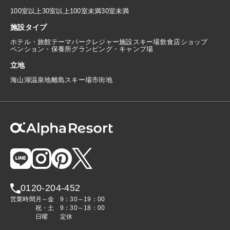
100室以上
30室以上100室未満
30室未満
施設タイプ
ホテル・旅館
テーマパーク
レジャー施設
スキー場
飲食店
ショップ
ペンション・保養所
グランピング・キャンプ場
立地
海
山
湖
温泉地
離島
スキー場
市街地
0120-204-452
営業時間
月～金
9：30～19：00
祝・土
9：30～18：00
日曜
定休