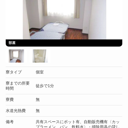
部屋
寮タイプ
個室
寮までの所要
徒歩で1分
時間
寮費
無
水道光熱費
無
備考
共有スペースにポット有、自動販売機有〈カッ
プラーメン、パン、飲料水〉・掃除用具の貸し