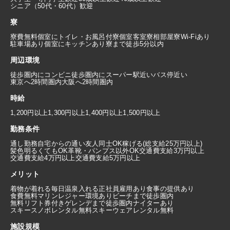
シニア（50代・60代）歓迎
寮
寮費無料
個室にトイレ・お風呂付
寮個室
客室寮
相部屋寮
Wi-Fiあり
駐車場あり
個室にキッチンあり
寮まで徒歩5分以内
周辺環境
徒歩圏内にコンビニ
徒歩圏内にスーパー
駅近い
バス停近い
東京へ2時間圏内
大阪へ2時間圏内
時給
1,200円以上
1,300円以上
1,400円以上
1,500円以上
勤務条件
通し勤務
自宅からの通い
友人同士OK
稼げる(総支給25万円以上)
髪色明るくてもOK
革靴・パンプス以外OK
交通費支給3万円以上
交通費支給4万円以上
交通費支給5万円以上
メリット
着物が着れる
毎日温泉入れる
正社員雇用あり
食事の提供あり
食費無料
マリンレジャー環境あり
ビーチまで徒歩圏内
無料リフト券付き
ゲレンデまで徒歩圏内
ナイターあり
スキースノボレンタル無料
スキーウェアレンタル無料
施設規模