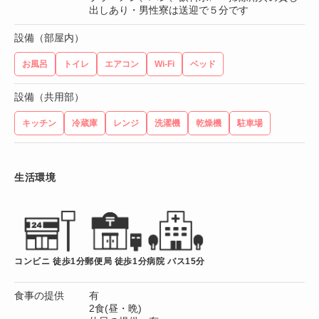
出しあり・男性寮は送迎で５分です
設備（部屋内）
お風呂
トイレ
エアコン
Wi-Fi
ベッド
設備（共用部）
キッチン
冷蔵庫
レンジ
洗濯機
乾燥機
駐車場
生活環境
コンビニ 徒歩1分
郵便局 徒歩1分
病院 バス15分
食事の提供
有
2食(昼・晩)