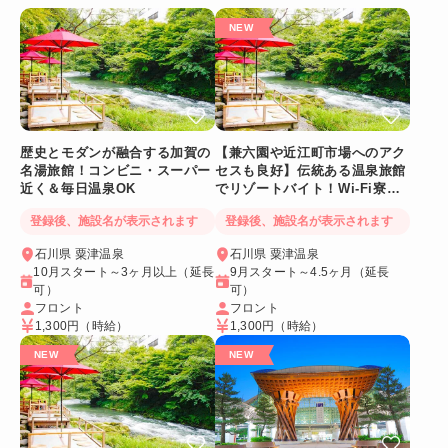
歴史とモダンが融合する加賀の
【兼六園や近江町市場へのアク
名湯旅館！コンビニ・スーパー
セスも良好】伝統ある温泉旅館
近く＆毎日温泉OK
でリゾートバイト！Wi-Fi寮＆
コンビニ徒歩圏内
登録後、施設名が表示されます
登録後、施設名が表示されます
石川県 粟津温泉
石川県 粟津温泉
10月スタート～3ヶ月以上（延長
9月スタート～4.5ヶ月（延長
可）
可）
フロント
フロント
1,300円
（時給）
1,300円
（時給）