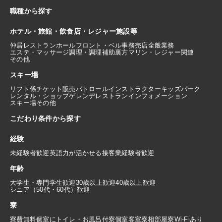
職種から探す
ホテル・旅館・飲食店・レジャー施設等
仲居
レストランホール
フロント・ベル
事務
売店
全般業務
エステ・マッサージ
調理・調理補助
裏方
マリン・レジャー関連
その他
スキー場
リフト係
チケット販売
パトロール
インストラクター
キッズパーク
レンタル・ショップ
ゲレンデレストラン
インフォメーション
スキー場その他
こだわり条件から探す
経験
未経験者歓迎
英語力が活かせる
接客業経験者歓迎
年齢
大学生・専門学生歓迎
30歳以上歓迎
40歳以上歓迎
シニア（50代・60代）歓迎
寮
寮費無料
個室にトイレ・お風呂付
寮個室
客室寮
相部屋寮
Wi-Fiあり