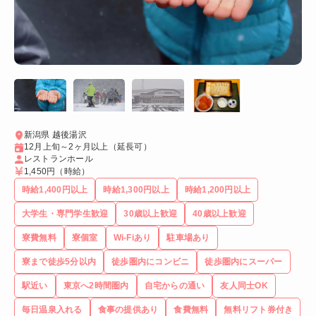
新潟県 越後湯沢
12月上旬～2ヶ月以上（延長可）
レストランホール
1,450円
（時給）
時給1,400円以上
時給1,300円以上
時給1,200円以上
大学生・専門学生歓迎
30歳以上歓迎
40歳以上歓迎
寮費無料
寮個室
Wi-Fiあり
駐車場あり
寮まで徒歩5分以内
徒歩圏内にコンビニ
徒歩圏内にスーパー
駅近い
東京へ2時間圏内
自宅からの通い
友人同士OK
毎日温泉入れる
食事の提供あり
食費無料
無料リフト券付き