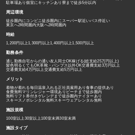
駐車場あり
個室にキッチンあり
寮まで徒歩5分以内
周辺環境
徒歩圏内にコンビニ
徒歩圏内にスーパー
駅近い
バス停近い
東京へ2時間圏内
大阪へ2時間圏内
時給
1,200円以上
1,300円以上
1,400円以上
1,500円以上
勤務条件
通し勤務
自宅からの通い
友人同士OK
稼げる(総支給25万円以上)
髪色明るくてもOK
革靴・パンプス以外OK
交通費支給3万円以上
交通費支給4万円以上
交通費支給5万円以上
メリット
着物が着れる
毎日温泉入れる
正社員雇用あり
食事の提供あり
食費無料
マリンレジャー環境あり
ビーチまで徒歩圏内
無料リフト券付き
ゲレンデまで徒歩圏内
ナイターあり
スキースノボレンタル無料
スキーウェアレンタル無料
施設規模
100室以上
30室以上100室未満
30室未満
施設タイプ