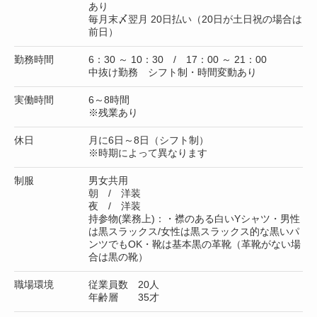
あり
毎月末〆翌月 20日払い（20日が土日祝の場合は
前日）
勤務時間
6：30 ～ 10：30 / 17：00 ～ 21：00
中抜け勤務 シフト制・時間変動あり
実働時間
6～8時間
※残業あり
休日
月に6日～8日（シフト制）
※時期によって異なります
制服
男女共用
朝 / 洋装
夜 / 洋装
持参物(業務上)：・襟のある白いYシャツ・男性
は黒スラックス/女性は黒スラックス的な黒いパ
ンツでもOK・靴は基本黒の革靴（革靴がない場
合は黒の靴）
職場環境
従業員数 20人
年齢層 35才