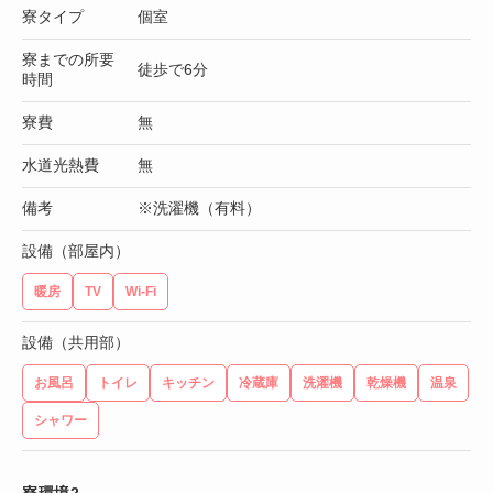
寮タイプ
個室
寮までの所要
徒歩で6分
時間
寮費
無
水道光熱費
無
備考
※洗濯機（有料）
設備（部屋内）
暖房
TV
Wi-Fi
設備（共用部）
お風呂
トイレ
キッチン
冷蔵庫
洗濯機
乾燥機
温泉
シャワー
寮環境2