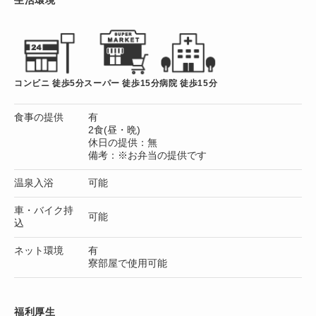
コンビニ 徒歩5分
スーパー 徒歩15分
病院 徒歩15分
食事の提供
有
2食(昼・晩)
休日の提供：無
備考：※お弁当の提供です
温泉入浴
可能
車・バイク持
可能
込
ネット環境
有
寮部屋で使用可能
福利厚生