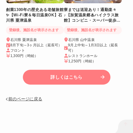
創業1300年の歴史ある老舗旅館
寮までは送迎あり！通勤楽々
✨【Wi-Fi寮＆毎日温泉OK】石
♪【加賀温泉郷♨ハイクラス旅
川県 粟津温泉
館】コンビニ・スーパー徒歩圏
内
登録後、施設名が表示されます
登録後、施設名が表示されます
石川県 粟津温泉
石川県 山中温泉
8月下旬～3ヶ月以上（延長可）
9月上中旬～1月3日以上（延長
フロント
可）
1,300円
（時給）
レストランホール
1,250円
（時給）
詳しくはこちら
前のページに戻る