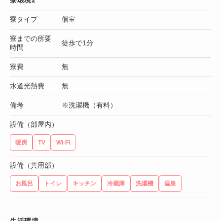
寮タイプ
個室
寮までの所要
徒歩で1分
時間
寮費
無
水道光熱費
無
備考
※洗濯機（有料）
設備（部屋内）
暖房
TV
Wi-Fi
設備（共用部）
お風呂
トイレ
キッチン
冷蔵庫
洗濯機
温泉
生活環境