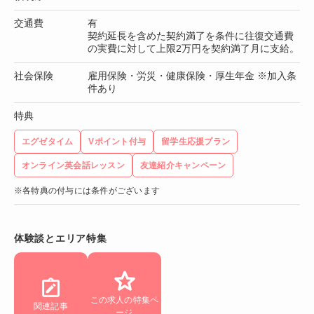
交通費
有
契約延長を含めた契約満了を条件に往復交通費
の実費に対して上限2万円を契約満了月に支給。
社会保険
雇用保険・労災・健康保険・厚生年金 ※加入条
件あり
特典
エグゼタイム
Vポイント付与
留学生応援プラン
オンライン英会話レッスン
友達紹介キャンペーン
※各特典の付与には条件がございます
体験談とエリア特集
この求人の特集ペ
関連記事
ージ