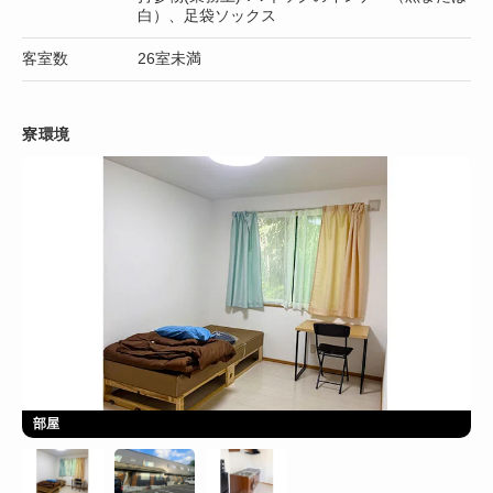
白）、足袋ソックス
客室数
26室未満
寮環境
部屋