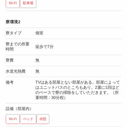
Wi-Fi
駐車場
寮環境2
寮タイプ
個室
寮までの所要
徒歩で7分
時間
寮費
無
水道光熱費
無
備考
TVはある部屋とない部屋がある。部屋によって
はユニットバスのところもあり。2週に1回ほど
のペースで寮の掃除をしていただきます。（所
要時間：30分程）
設備（部屋内）
Wi-Fi
ベッド
布団