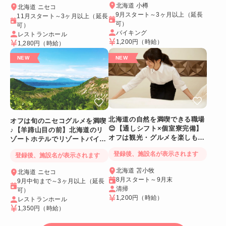
北海道 小樽
北海道 ニセコ
9月スタート～3ヶ月以上（延長
11月スタート～3ヶ月以上（延長
可）
可）
バイキング
レストランホール
1,200円
（時給）
1,280円
（時給）
北海道の自然を満喫できる職場
オフは旬のニセコグルメを満喫
😊【通しシフト×個室寮完備】
♪【羊蹄山目の前】北海道のリ
オフは観光・グルメを楽しも
ゾートホテルでリゾートバイト
う！
☆
登録後、施設名が表示されます
登録後、施設名が表示されます
北海道 苫小牧
北海道 ニセコ
8月スタート～9月末
9月中旬まで～3ヶ月以上（延長
清掃
可）
1,200円
（時給）
レストランホール
1,350円
（時給）