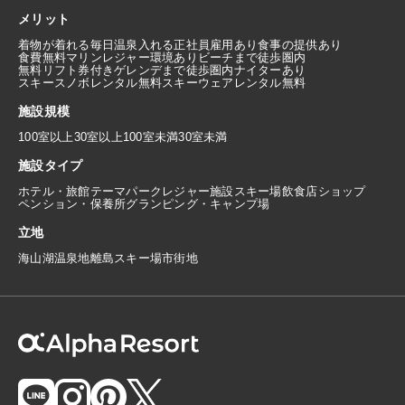
メリット
着物が着れる
毎日温泉入れる
正社員雇用あり
食事の提供あり
食費無料
マリンレジャー環境あり
ビーチまで徒歩圏内
無料リフト券付き
ゲレンデまで徒歩圏内
ナイターあり
スキースノボレンタル無料
スキーウェアレンタル無料
施設規模
100室以上
30室以上100室未満
30室未満
施設タイプ
ホテル・旅館
テーマパーク
レジャー施設
スキー場
飲食店
ショップ
ペンション・保養所
グランピング・キャンプ場
立地
海
山
湖
温泉地
離島
スキー場
市街地