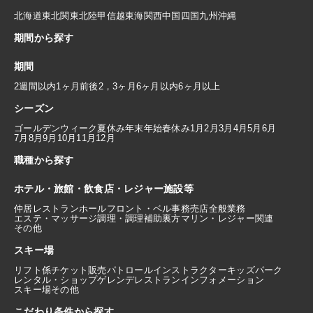
北海道
東北
関東
北陸
甲信越
東海
関西
中国
四国
九州
沖縄
期間から探す
期間
2週間以内
1ヶ月前後
2，3ヶ月
6ヶ月以内
6ヶ月以上
シーズン
ゴールデンウィーク
夏休み
年末年始
春休み
1月
2月
3月
4月
5月
6月
7月
8月
9月
10月
11月
12月
職種から探す
ホテル・旅館・飲食店・レジャー施設等
仲居
レストランホール
フロント・ベル
事務
売店
全般業務
エステ・マッサージ
調理・調理補助
裏方
マリン・レジャー関連
その他
スキー場
リフト係
チケット販売
パトロール
インストラクター
キッズパーク
レンタル・ショップ
ゲレンデレストラン
インフォメーション
スキー場その他
こだわり条件から探す