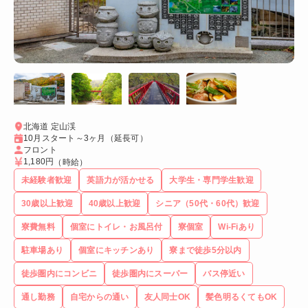
北海道 定山渓
10月スタート～3ヶ月（延長可）
フロント
1,180円
（時給）
未経験者歓迎
英語力が活かせる
大学生・専門学生歓迎
30歳以上歓迎
40歳以上歓迎
シニア（50代・60代）歓迎
寮費無料
個室にトイレ・お風呂付
寮個室
Wi-Fiあり
駐車場あり
個室にキッチンあり
寮まで徒歩5分以内
徒歩圏内にコンビニ
徒歩圏内にスーパー
バス停近い
通し勤務
自宅からの通い
友人同士OK
髪色明るくてもOK