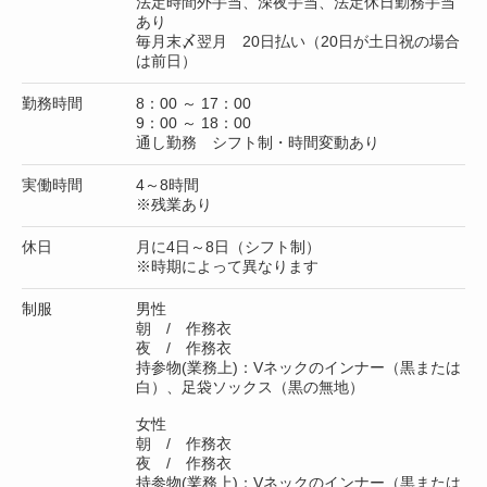
法定時間外手当、深夜手当、法定休日勤務手当
あり
毎月末〆翌月 20日払い（20日が土日祝の場合
は前日）
勤務時間
8：00 ～ 17：00
9：00 ～ 18：00
通し勤務 シフト制・時間変動あり
実働時間
4～8時間
※残業あり
休日
月に4日～8日（シフト制）
※時期によって異なります
制服
男性
朝 / 作務衣
夜 / 作務衣
持参物(業務上)：Vネックのインナー（黒または
白）、足袋ソックス（黒の無地）
女性
朝 / 作務衣
夜 / 作務衣
持参物(業務上)：Vネックのインナー（黒または