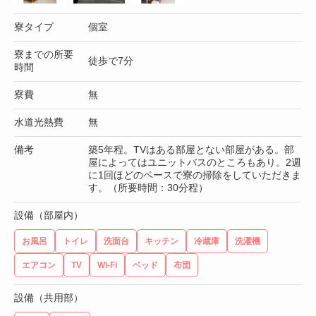
寮タイプ
個室
寮までの所要
徒歩で7分
時間
寮費
無
水道光熱費
無
備考
築5年程。TVはある部屋とない部屋がある。部
屋によってはユニットバスのところもあり。2週
に1回ほどのペースで寮の掃除をしていただきま
す。（所要時間：30分程）
設備（部屋内）
お風呂
トイレ
洗面台
キッチン
冷蔵庫
洗濯機
エアコン
TV
Wi-Fi
ベッド
布団
設備（共用部）