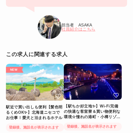
担当者 ASAKA
社員紹介はこちら
この求人に関連する求人
【駅ちか好立地✨】Wi-Fi完備
駅近で買い出しも便利【髪色明
の快適な客室寮＆買い物便利な
るくめOK✨】北海道ニセコで
環境☆憧れの港町・小樽リゾー
お仕事！愛犬と泊まれるホテル
トバイト
登録後、施設名が表示されます
登録後、施設名が表示されます