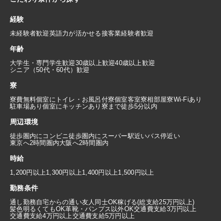
経験
未経験者歓迎
英語力が活かせる
接客業経験者歓迎
年齢
大学生・専門学生歓迎
30歳以上歓迎
40歳以上歓迎
シニア（50代・60代）歓迎
寮
寮費無料
個室にトイレ・お風呂付
寮個室
客室寮
相部屋寮
Wi-Fiあり
駐車場あり
個室にキッチンあり
寮まで徒歩5分以内
周辺環境
徒歩圏内にコンビニ
徒歩圏内にスーパー
駅近い
バス停近い
東京へ2時間圏内
大阪へ2時間圏内
時給
1,200円以上
1,300円以上
1,400円以上
1,500円以上
勤務条件
通し勤務
自宅からの通い
友人同士OK
稼げる(総支給25万円以上)
髪色明るくてもOK
革靴・パンプス以外OK
交通費支給3万円以上
交通費支給4万円以上
交通費支給5万円以上