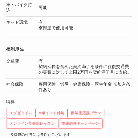
車・バイク持
可能
込
ネット環境
有
寮部屋で使用可能
福利厚生
交通費
有
契約延長を含めた契約満了を条件に往復交通費
の実費に対して上限2万円を契約満了月に支給。
社会保険
雇用保険・労災・健康保険・厚生年金 ※加入条
件あり
特典
エグゼタイム
Vポイント付与
留学生応援プラン
オンライン英会話レッスン
友達紹介キャンペーン
※各特典の付与には条件がございます