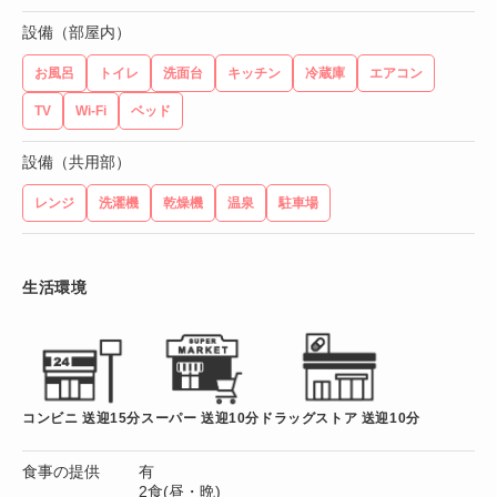
設備（部屋内）
お風呂
トイレ
洗面台
キッチン
冷蔵庫
エアコン
TV
Wi-Fi
ベッド
設備（共用部）
レンジ
洗濯機
乾燥機
温泉
駐車場
生活環境
コンビニ 送迎15分
スーパー 送迎10分
ドラッグストア 送迎10分
食事の提供
有
2食(昼・晩)