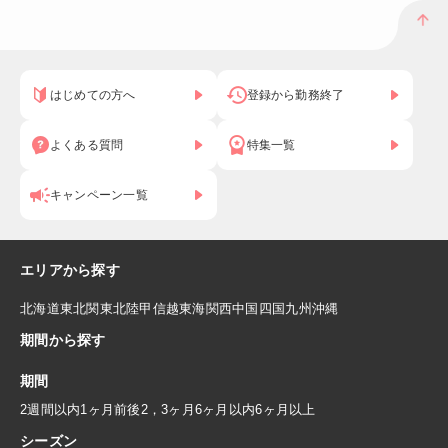
はじめての方へ
登録から勤務終了
よくある質問
特集一覧
キャンペーン一覧
エリアから探す
北海道
東北
関東
北陸
甲信越
東海
関西
中国
四国
九州
沖縄
期間から探す
期間
2週間以内
1ヶ月前後
2，3ヶ月
6ヶ月以内
6ヶ月以上
シーズン