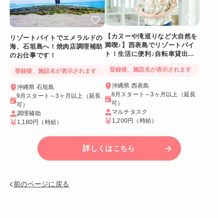
【カヌーや滝巡りなど大自然を
リゾートバイトでエメラルドの
満喫♪】西表島でリゾートバイ
海、石垣島へ！焼肉店調理補助
ト！生活に便利♪自転車貸出あ
のお仕事です！
り＆Wi-Fiつき個室
登録後、施設名が表示されます
登録後、施設名が表示されます
沖縄県 西表島
沖縄県 石垣島
8月スタート～3ヶ月以上（延長
9月スタート～3ヶ月以上（延長
可）
可）
マルチタスク
調理補助
1,200円
（時給）
1,180円
（時給）
詳しくはこちら
前のページに戻る