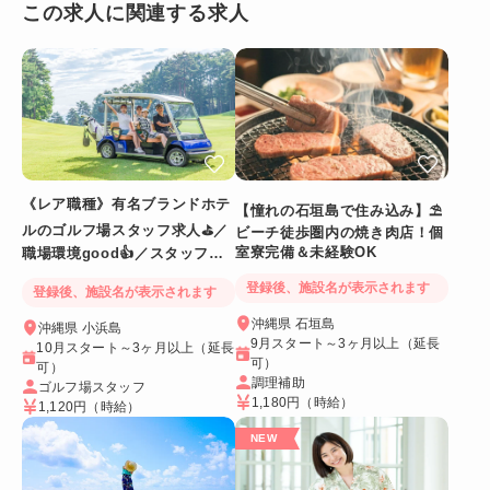
この求人に関連する求人
《レア職種》有名ブランドホテ
【憧れの石垣島で住み込み】⛱
ルのゴルフ場スタッフ求人⛳／
ビーチ徒歩圏内の焼き肉店！個
室寮完備＆未経験OK
職場環境good👍／スタッフ満
足度◎
登録後、施設名が表示されます
登録後、施設名が表示されます
沖縄県 石垣島
沖縄県 小浜島
9月スタート～3ヶ月以上（延長
10月スタート～3ヶ月以上（延長
可）
可）
調理補助
ゴルフ場スタッフ
1,180円
（時給）
1,120円
（時給）