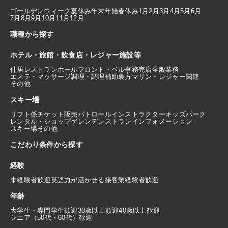
ゴールデンウィーク
夏休み
年末年始
春休み
1月
2月
3月
4月
5月
6月
7月
8月
9月
10月
11月
12月
職種から探す
ホテル・旅館・飲食店・レジャー施設等
仲居
レストランホール
フロント・ベル
事務
売店
全般業務
エステ・マッサージ
調理・調理補助
裏方
マリン・レジャー関連
その他
スキー場
リフト係
チケット販売
パトロール
インストラクター
キッズパーク
レンタル・ショップ
ゲレンデレストラン
インフォメーション
スキー場その他
こだわり条件から探す
経験
未経験者歓迎
英語力が活かせる
接客業経験者歓迎
年齢
大学生・専門学生歓迎
30歳以上歓迎
40歳以上歓迎
シニア（50代・60代）歓迎