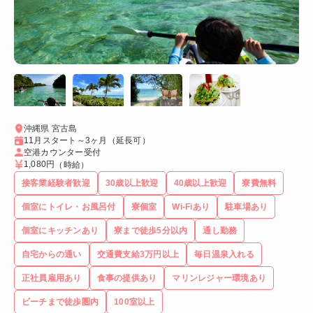
沖縄県 宮古島
11月スタート～3ヶ月（延長可）
空港カウンター受付
1,080円
（時給）
接客業経験者歓迎
30歳以上歓迎
40歳以上歓迎
寮費無料
個室にトイレ・お風呂付
寮個室
Wi-Fiあり
駐車場あり
個室にキッチンあり
寮まで徒歩5分以内
通し勤務
自宅からの通い
交通費支給3万円以上
毎日温泉入れる
正社員雇用あり
食事の提供あり
マリンレジャー環境あり
ビーチまで徒歩圏内
100室以上