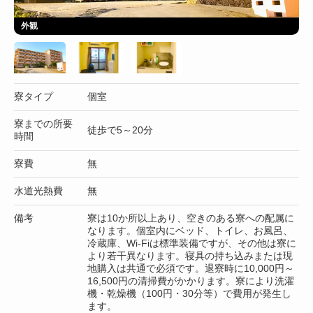
外観
寮タイプ
個室
寮までの所要
徒歩で5～20分
時間
寮費
無
水道光熱費
無
備考
寮は10か所以上あり、空きのある寮への配属に
なります。個室内にベッド、トイレ、お風呂、
冷蔵庫、Wi-Fiは標準装備ですが、その他は寮に
より若干異なります。寝具の持ち込みまたは現
地購入は共通で必須です。退寮時に10,000円～
16,500円の清掃費がかかります。寮により洗濯
機・乾燥機（100円・30分等）で費用が発生し
ます。