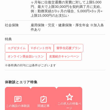
ヶ月毎に往復交通費の実費に対して上限5,000
円、最大で上限30,000円を契約満了月に支給。
例：勤務実績が3ヶ月の場合、5,000円×3ヶ月=
上限15,000円のお支払い
社会保険
雇用保険・労災・健康保険・厚生年金 ※加入条
件あり
特典
エグゼタイム
Vポイント付与
留学生応援プラン
オンライン英会話レッスン
友達紹介キャンペーン
※各特典の付与には条件がございます
体験談とエリア特集
この求人の特集ペ
この施設の体験談
関連記事
ージ