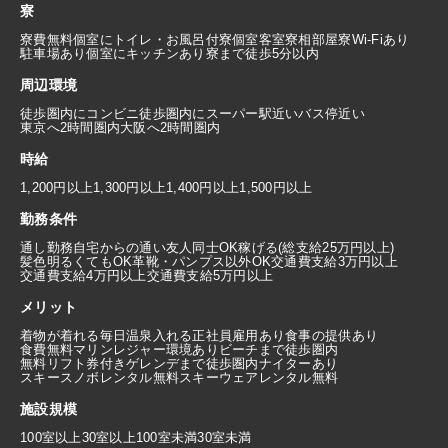
寮
寮費無料
個室にトイレ・お風呂付
寮個室
客室寮
相部屋寮
Wi-Fiあり
駐車場あり
個室にキッチンあり
寮まで徒歩5分以内
周辺環境
徒歩圏内にコンビニ
徒歩圏内にスーパー
駅近い
バス停近い
東京へ2時間圏内
大阪へ2時間圏内
時給
1,200円以上
1,300円以上
1,400円以上
1,500円以上
勤務条件
通し勤務
自宅からの通い
友人同士OK
稼げる(総支給25万円以上)
髪色明るくてもOK
革靴・パンプス以外OK
交通費支給3万円以上
交通費支給4万円以上
交通費支給5万円以上
メリット
着物が着れる
毎日温泉入れる
正社員雇用あり
食事の提供あり
食費無料
マリンレジャー環境あり
ビーチまで徒歩圏内
無料リフト券付き
ゲレンデまで徒歩圏内
ナイターあり
スキースノボレンタル無料
スキーウェアレンタル無料
施設規模
100室以上
30室以上100室未満
30室未満