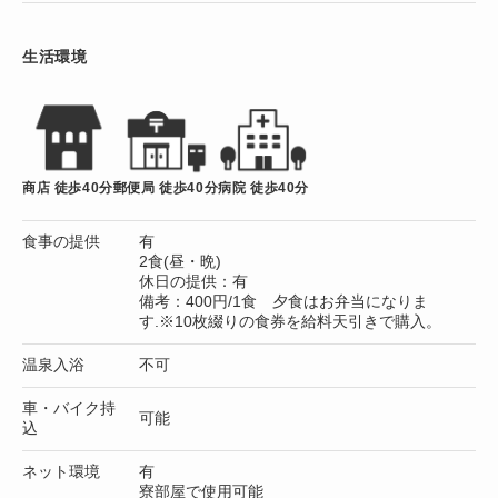
生活環境
商店 徒歩40分
郵便局 徒歩40分
病院 徒歩40分
食事の提供
有
2食(昼・晩)
休日の提供：有
備考：400円/1食 夕食はお弁当になりま
す.※10枚綴りの食券を給料天引きで購入。
温泉入浴
不可
車・バイク持
可能
込
ネット環境
有
寮部屋で使用可能