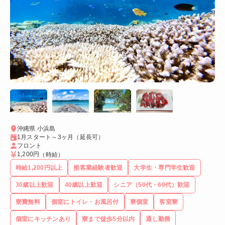
沖縄県 小浜島
1月スタート～3ヶ月（延長可）
フロント
1,200円
（時給）
時給1,200円以上
接客業経験者歓迎
大学生・専門学生歓迎
30歳以上歓迎
40歳以上歓迎
シニア（50代・60代）歓迎
寮費無料
個室にトイレ・お風呂付
寮個室
客室寮
個室にキッチンあり
寮まで徒歩5分以内
通し勤務