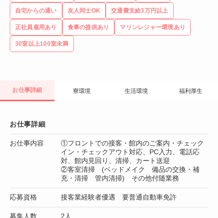
自宅からの通い
友人同士OK
交通費支給3万円以上
正社員雇用あり
食事の提供あり
マリンレジャー環境あり
30室以上100室未満
お仕事詳細
寮環境
生活環境
福利厚生
お仕事詳細
お仕事内容
①フロントでの接客・館内のご案内・チェック
イン・チェックアウト対応、PC入力、電話応
対、館内見回り、清掃、カート送迎
②客室清掃 (ベッドメイク 備品の交換・補
充・清掃 管内清掃) その他付随業務
応募資格
接客業経験者優遇 要普通自動車免許
募集人数
2人