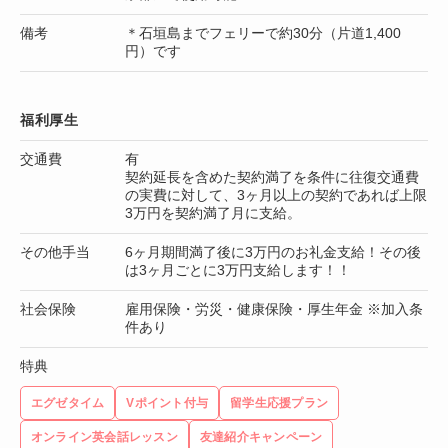
備考
＊石垣島までフェリーで約30分（片道1,400
円）です
福利厚生
交通費
有
契約延長を含めた契約満了を条件に往復交通費
の実費に対して、3ヶ月以上の契約であれば上限
3万円を契約満了月に支給。
その他手当
6ヶ月期間満了後に3万円のお礼金支給！その後
は3ヶ月ごとに3万円支給します！！
社会保険
雇用保険・労災・健康保険・厚生年金 ※加入条
件あり
特典
エグゼタイム
Vポイント付与
留学生応援プラン
オンライン英会話レッスン
友達紹介キャンペーン