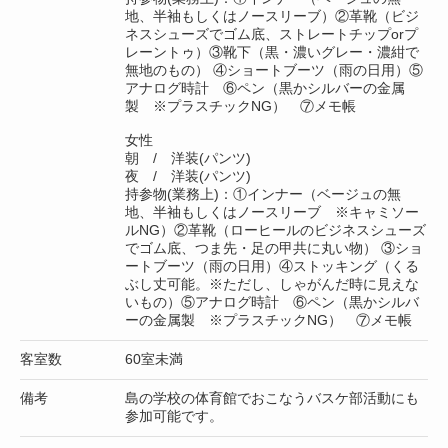
地、半袖もしくはノースリーブ）②革靴（ビジ
ネスシューズでゴム底、ストレートチップorプ
レーントゥ）③靴下（黒・濃いグレー・濃紺で
無地のもの） ④ショートブーツ（雨の日用）⑤
アナログ時計 ⑥ペン（黒かシルバーの金属
製 ※プラスチックNG） ⑦メモ帳
女性
朝 / 洋装(パンツ)
夜 / 洋装(パンツ)
持参物(業務上)：①インナー（ベージュの無
地、半袖もしくはノースリーブ ※キャミソー
ルNG）②革靴（ローヒールのビジネスシューズ
でゴム底、つま先・足の甲共に丸い物） ③ショ
ートブーツ（雨の日用）④ストッキング（くる
ぶし丈可能。※ただし、しゃがんだ時に見えな
いもの）⑤アナログ時計 ⑥ペン（黒かシルバ
ーの金属製 ※プラスチックNG） ⑦メモ帳
客室数
60室未満
備考
島の学校の体育館でおこなうバスケ部活動にも
参加可能です。