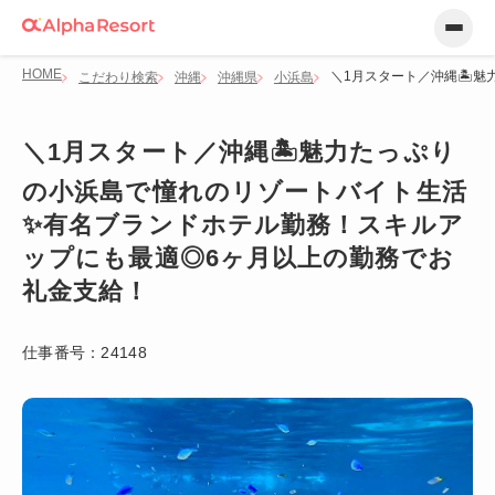
HOME
＼1月スタート／沖縄🏝
こだわり検索
沖縄
沖縄県
小浜島
＼1月スタート／沖縄🏝️魅力たっぷり
の小浜島で憧れのリゾートバイト生活
✨有名ブランドホテル勤務！スキルア
ップにも最適◎6ヶ月以上の勤務でお
礼金支給！
仕事番号：
24148