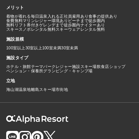
メリット
着物が着れる
毎日温泉入れる
正社員雇用あり
食事の提供あり
食費無料
マリンレジャー環境あり
ビーチまで徒歩圏内
無料リフト券付き
ゲレンデまで徒歩圏内
ナイターあり
スキースノボレンタル無料
スキーウェアレンタル無料
施設規模
100室以上
30室以上100室未満
30室未満
施設タイプ
ホテル・旅館
テーマパーク
レジャー施設
スキー場
飲食店
ショップ
ペンション・保養所
グランピング・キャンプ場
立地
海
山
湖
温泉地
離島
スキー場
市街地