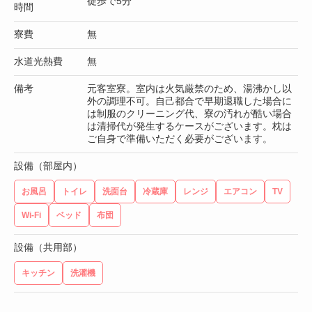
徒歩で5分
時間
寮費
無
水道光熱費
無
備考
元客室寮。室内は火気厳禁のため、湯沸かし以
外の調理不可。自己都合で早期退職した場合に
は制服のクリーニング代、寮の汚れが酷い場合
は清掃代が発生するケースがございます。枕は
ご自身で準備いただく必要がございます。
設備（部屋内）
お風呂
トイレ
洗面台
冷蔵庫
レンジ
エアコン
TV
Wi-Fi
ベッド
布団
設備（共用部）
キッチン
洗濯機