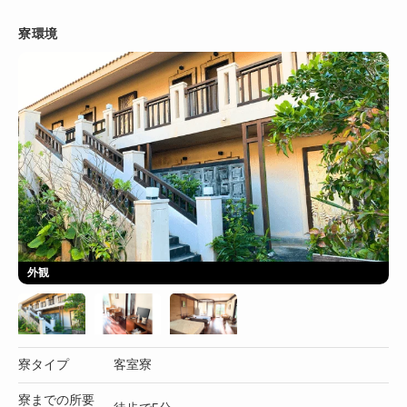
寮環境
外観
寮タイプ
客室寮
寮までの所要