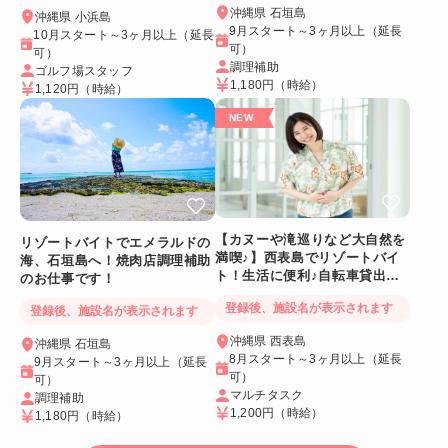
沖縄県 石垣島
沖縄県 小浜島
9月スタート～3ヶ月以上（延長
10月スタート～3ヶ月以上（延長
可）
可）
調理補助
ゴルフ場スタッフ
1,180円
（時給）
1,120円
（時給）
【カヌーや滝巡りなど大自然を
リゾートバイトでエメラルドの
満喫♪】西表島でリゾートバイ
海、石垣島へ！焼肉店調理補助
ト！生活に便利♪自転車貸出あ
のお仕事です！
り＆Wi-Fiつき個室
登録後、施設名が表示されます
登録後、施設名が表示されます
沖縄県 西表島
沖縄県 石垣島
8月スタート～3ヶ月以上（延長
9月スタート～3ヶ月以上（延長
可）
可）
マルチタスク
調理補助
1,200円
（時給）
1,180円
（時給）