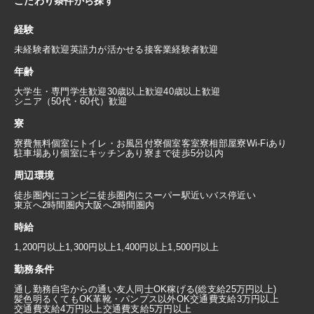
こだわり条件から探す
経験
未経験者歓迎
英語力が活かせる
接客業経験者歓迎
年齢
大学生・専門学生歓迎
30歳以上歓迎
40歳以上歓迎
シニア（50代・60代）歓迎
寮
寮費無料
個室にトイレ・お風呂付
寮個室
客室寮
相部屋寮
Wi-Fiあり
駐車場あり
個室にキッチンあり
寮まで徒歩5分以内
周辺環境
徒歩圏内にコンビニ
徒歩圏内にスーパー
駅近い
バス停近い
東京へ2時間圏内
大阪へ2時間圏内
時給
1,200円以上
1,300円以上
1,400円以上
1,500円以上
勤務条件
通し勤務
自宅からの通い
友人同士OK
稼げる(総支給25万円以上)
髪色明るくてもOK
革靴・パンプス以外OK
交通費支給3万円以上
交通費支給4万円以上
交通費支給5万円以上