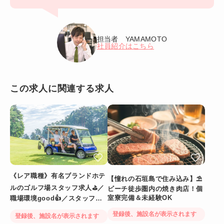
担当者 YAMAMOTO
社員紹介はこちら
この求人に関連する求人
《レア職種》有名ブランドホテ
【憧れの石垣島で住み込み】⛱
ルのゴルフ場スタッフ求人⛳／
ビーチ徒歩圏内の焼き肉店！個
室寮完備＆未経験OK
職場環境good👍／スタッフ満
足度◎
登録後、施設名が表示されます
登録後、施設名が表示されます