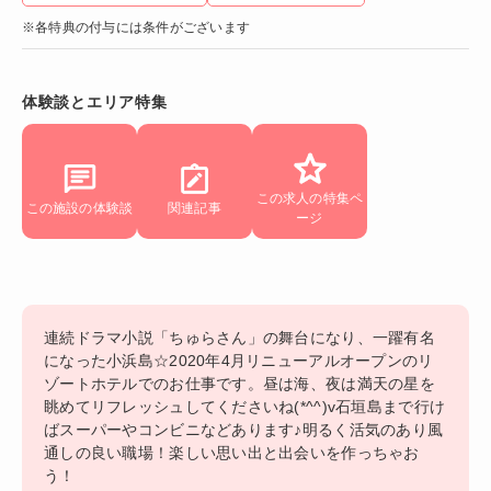
※各特典の付与には条件がございます
体験談とエリア特集
この求人の特集ペ
この施設の体験談
関連記事
ージ
連続ドラマ小説「ちゅらさん」の舞台になり、一躍有名
になった小浜島☆2020年4月リニューアルオープンのリ
ゾートホテルでのお仕事です。昼は海、夜は満天の星を
眺めてリフレッシュしてくださいね(*^^)v石垣島まで行け
ばスーパーやコンビニなどあります♪明るく活気のあり風
通しの良い職場！楽しい思い出と出会いを作っちゃお
う！