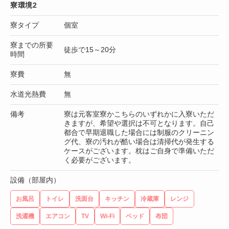
寮環境2
寮タイプ
個室
寮までの所要
徒歩で15～20分
時間
寮費
無
水道光熱費
無
備考
寮は元客室寮かこちらのいずれかに入寮いただ
きますが、希望や選択は不可となります。自己
都合で早期退職した場合には制服のクリーニン
グ代、寮の汚れが酷い場合は清掃代が発生する
ケースがございます。枕はご自身で準備いただ
く必要がございます。
設備（部屋内）
お風呂
トイレ
洗面台
キッチン
冷蔵庫
レンジ
洗濯機
エアコン
TV
Wi-Fi
ベッド
布団