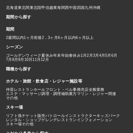
北海道
東北
関東
北陸
甲信越
東海
関西
中国
四国
九州
沖縄
期間から探す
期間
2週間以内
1ヶ月前後
2，3ヶ月
6ヶ月以内
6ヶ月以上
シーズン
ゴールデンウィーク
夏休み
年末年始
春休み
1月
2月
3月
4月
5月
6月
7月
8月
9月
10月
11月
12月
職種から探す
ホテル・旅館・飲食店・レジャー施設等
仲居
レストランホール
フロント・ベル
事務
売店
全般業務
エステ・マッサージ
調理・調理補助
裏方
マリン・レジャー関連
その他
スキー場
リフト係
チケット販売
パトロール
インストラクター
キッズパーク
レンタル・ショップ
ゲレンデレストラン
インフォメーション
スキー場その他