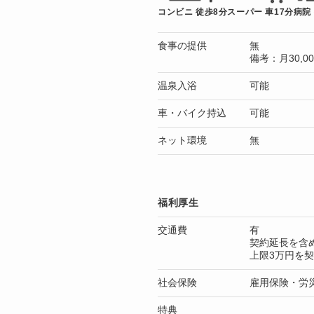
コンビニ 徒歩8分
スーパー 車17分
病院
食事の提供
無
備考：月30,
温泉入浴
可能
車・バイク持込
可能
ネット環境
無
福利厚生
交通費
有
契約延長を含
上限3万円を
社会保険
雇用保険・労
特典