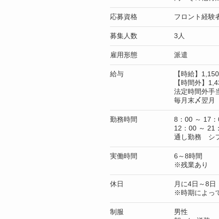
応募資格
フロント経験
募集人数
3人
雇用形態
派遣
給与
【時給】1,1
【時間外】1,4
法定時間外手
毎月末〆翌月 
勤務時間
8：00 ～ 17：
12：00 ～ 21
通し勤務 シ
実働時間
6～8時間
※残業あり
休日
月に4日～8日
※時期によっ
制服
男性