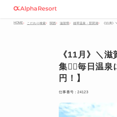
HOME
こだわり検索
関西
滋賀県
雄琴温泉・琵琶湖
《11月》
《11月》＼
集💁‍♀️毎
円！】
仕事番号：
24123