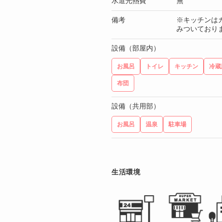
水道光熱費
無
備考
※キッチンは
みついており
設備（部屋内）
お風呂
トイレ
キッチン
冷蔵
布団
設備（共用部）
お風呂
温泉
駐車場
生活環境