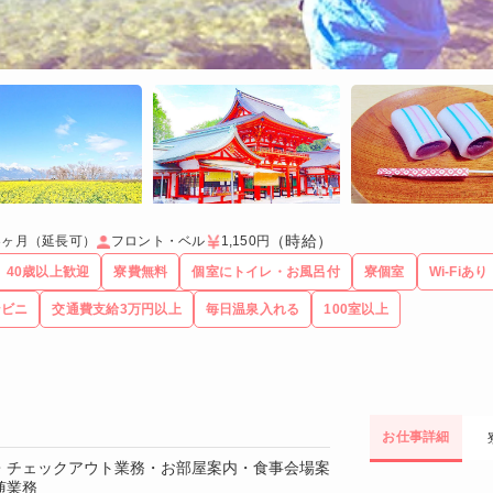
（時給）
3ヶ月（延長可）
フロント・ベル
1,150円
40歳以上歓迎
寮費無料
個室にトイレ・お風呂付
寮個室
Wi-Fiあり
ンビニ
交通費支給3万円以上
毎日温泉入れる
100室以上
お仕事詳細
・チェックアウト業務・お部屋案内・食事会場案
随業務