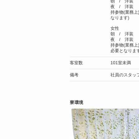
朝 / 洋装
夜 / 洋装
持参物(業務上
なります)
女性
朝 / 洋装
夜 / 洋装
持参物(業務上
必要となります
客室数
101室未満
備考
社員のスタッ
寮環境