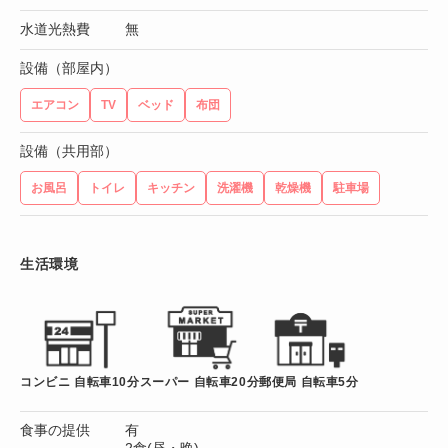
水道光熱費
無
設備（部屋内）
エアコン
TV
ベッド
布団
設備（共用部）
お風呂
トイレ
キッチン
洗濯機
乾燥機
駐車場
生活環境
コンビニ 自転車10分
スーパー 自転車20分
郵便局 自転車5分
食事の提供
有
2食(昼・晩)