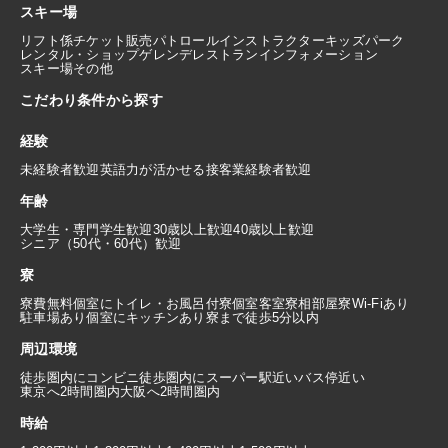
スキー場
リフト係
チケット販売
パトロール
インストラクター
キッズパーク
レンタル・ショップ
ゲレンデレストラン
インフォメーション
スキー場その他
こだわり条件から探す
経験
未経験者歓迎
英語力が活かせる
接客業経験者歓迎
年齢
大学生・専門学生歓迎
30歳以上歓迎
40歳以上歓迎
シニア（50代・60代）歓迎
寮
寮費無料
個室にトイレ・お風呂付
寮個室
客室寮
相部屋寮
Wi-Fiあり
駐車場あり
個室にキッチンあり
寮まで徒歩5分以内
周辺環境
徒歩圏内にコンビニ
徒歩圏内にスーパー
駅近い
バス停近い
東京へ2時間圏内
大阪へ2時間圏内
時給