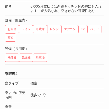
備考
5,000/月支払えば新築キッチン付の寮にも入れ
ます。※人気な為、空きがない可能性あり。
設備（部屋内）
お風呂
トイレ
冷蔵庫
レンジ
エアコン
TV
ベッド
布団
設備（共用部）
洗濯機
乾燥機
駐車場
寮環境2
寮タイプ
個室
寮までの所要
徒歩で3分
時間
寮費