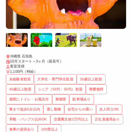
沖縄県 石垣島
10月スタート～3ヶ月（延長可）
客室清掃
1,100円
（時給）
未経験者歓迎
大学生・専門学生歓迎
30歳以上歓迎
40歳以上歓迎
シニア（50代・60代）歓迎
寮費無料
個室にトイレ・お風呂付
寮個室
駐車場あり
寮まで徒歩5分以内
通し勤務
自宅からの通い
友人同士OK
革靴・パンプス以外OK
交通費支給3万円以上
正社員雇用あり
食事の提供あり
100室以上