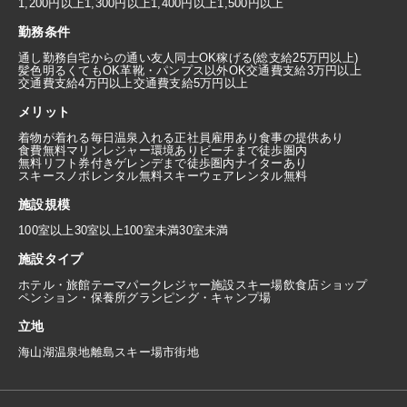
1,200円以上
1,300円以上
1,400円以上
1,500円以上
勤務条件
通し勤務
自宅からの通い
友人同士OK
稼げる(総支給25万円以上)
髪色明るくてもOK
革靴・パンプス以外OK
交通費支給3万円以上
交通費支給4万円以上
交通費支給5万円以上
メリット
着物が着れる
毎日温泉入れる
正社員雇用あり
食事の提供あり
食費無料
マリンレジャー環境あり
ビーチまで徒歩圏内
無料リフト券付き
ゲレンデまで徒歩圏内
ナイターあり
スキースノボレンタル無料
スキーウェアレンタル無料
施設規模
100室以上
30室以上100室未満
30室未満
施設タイプ
ホテル・旅館
テーマパーク
レジャー施設
スキー場
飲食店
ショップ
ペンション・保養所
グランピング・キャンプ場
立地
海
山
湖
温泉地
離島
スキー場
市街地