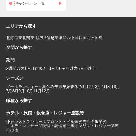
キャンペーン一覧
エリアから探す
北海道
東北
関東
北陸
甲信越
東海
関西
中国
四国
九州
沖縄
期間から探す
期間
2週間以内
1ヶ月前後
2，3ヶ月
6ヶ月以内
6ヶ月以上
シーズン
ゴールデンウィーク
夏休み
年末年始
春休み
1月
2月
3月
4月
5月
6月
7月
8月
9月
10月
11月
12月
職種から探す
ホテル・旅館・飲食店・レジャー施設等
仲居
レストランホール
フロント・ベル
事務
売店
全般業務
エステ・マッサージ
調理・調理補助
裏方
マリン・レジャー関連
その他