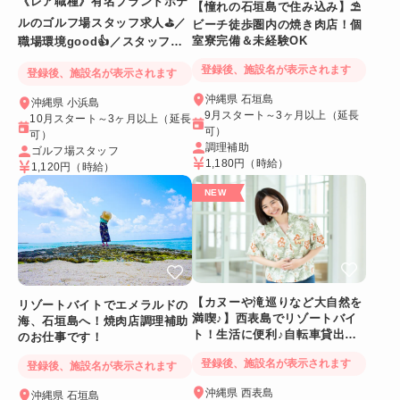
《レア職種》有名ブランドホテ
【憧れの石垣島で住み込み】⛱
ルのゴルフ場スタッフ求人⛳／
ビーチ徒歩圏内の焼き肉店！個
室寮完備＆未経験OK
職場環境good👍／スタッフ満
足度◎
登録後、施設名が表示されます
登録後、施設名が表示されます
沖縄県 石垣島
沖縄県 小浜島
9月スタート～3ヶ月以上（延長
10月スタート～3ヶ月以上（延長
可）
可）
調理補助
ゴルフ場スタッフ
1,180円
（時給）
1,120円
（時給）
【カヌーや滝巡りなど大自然を
リゾートバイトでエメラルドの
満喫♪】西表島でリゾートバイ
海、石垣島へ！焼肉店調理補助
ト！生活に便利♪自転車貸出あ
のお仕事です！
り＆Wi-Fiつき個室
登録後、施設名が表示されます
登録後、施設名が表示されます
沖縄県 西表島
沖縄県 石垣島