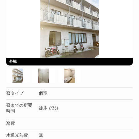
外観
寮タイプ
個室
寮までの所要
徒歩で3分
時間
寮費
水道光熱費
無