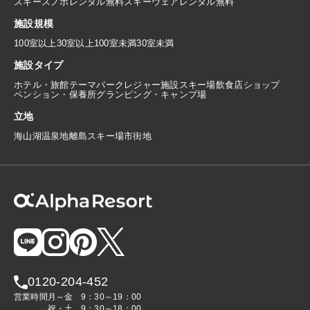
スキースノボレンタル無料
スキーウェアレンタル無料
施設規模
100室以上
30室以上100室未満
30室未満
施設タイプ
ホテル・旅館
テーマパーク
レジャー施設
スキー場
飲食店
ショップ
ペンション・保養所
グランピング・キャンプ場
立地
海
山
湖
温泉地
離島
スキー場
市街地
0120-204-452
営業時間
月～金
9：30～19：00
祝・土
9：30～18：00