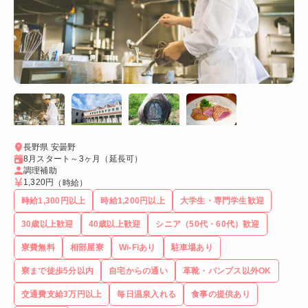
長野県 安曇野
8月スタート～3ヶ月（延長可）
調理補助
1,320円
（時給）
時給1,300円以上
時給1,200円以上
大学生・専門学生歓迎
30歳以上歓迎
40歳以上歓迎
シニア（50代・60代）歓迎
寮費無料
相部屋寮
Wi-Fiあり
駐車場あり
寮まで徒歩5分以内
自宅からの通い
革靴・パンプス以外OK
交通費支給3万円以上
毎日温泉入れる
食事の提供あり