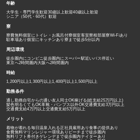
年齢
大学生・専門学生歓迎
30歳以上歓迎
40歳以上歓迎
シニア（50代・60代）歓迎
寮
寮費無料
個室にトイレ・お風呂付
寮個室
客室寮
相部屋寮
Wi-Fiあり
駐車場あり
個室にキッチンあり
寮まで徒歩5分以内
周辺環境
徒歩圏内にコンビニ
徒歩圏内にスーパー
駅近い
バス停近い
東京へ2時間圏内
大阪へ2時間圏内
時給
1,200円以上
1,300円以上
1,400円以上
1,500円以上
勤務条件
通し勤務
自宅からの通い
友人同士OK
稼げる(総支給25万円以上)
髪色明るくてもOK
革靴・パンプス以外OK
交通費支給3万円以上
交通費支給4万円以上
交通費支給5万円以上
メリット
着物が着れる
毎日温泉入れる
正社員雇用あり
食事の提供あり
食費無料
マリンレジャー環境あり
ビーチまで徒歩圏内
無料リフト券付き
ゲレンデまで徒歩圏内
ナイターあり