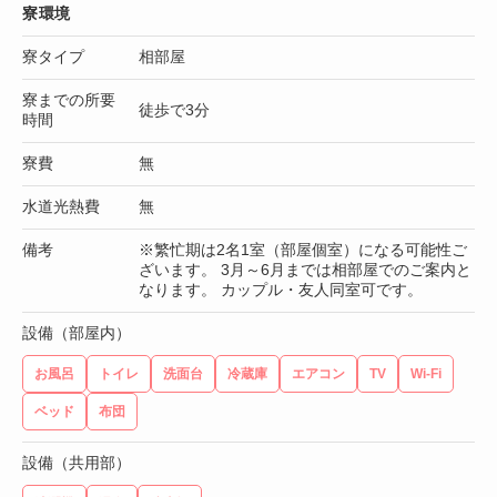
寮環境
寮タイプ
相部屋
寮までの所要
徒歩で3分
時間
寮費
無
水道光熱費
無
備考
※繁忙期は2名1室（部屋個室）になる可能性ご
ざいます。 3月～6月までは相部屋でのご案内と
なります。 カップル・友人同室可です。
設備（部屋内）
お風呂
トイレ
洗面台
冷蔵庫
エアコン
TV
Wi-Fi
ベッド
布団
設備（共用部）