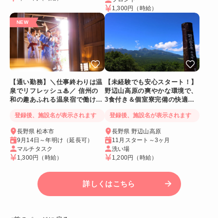
1,300円
（時給）
【通い勤務】＼仕事終わりは温
【未経験でも安心スタート！】
泉でリフレッシュ♨／ 信州の
野辺山高原の爽やかな環境で、
和の趣あふれる温泉宿で働ける
3食付き＆個室寮完備の快適リ
人気リゾートバイト♪
ゾートバイト♪
登録後、施設名が表示されます
登録後、施設名が表示されます
長野県 松本市
長野県 野辺山高原
9月14日～年明け（延長可）
11月スタート～3ヶ月
マルチタスク
洗い場
1,300円
（時給）
1,200円
（時給）
詳しくはこちら