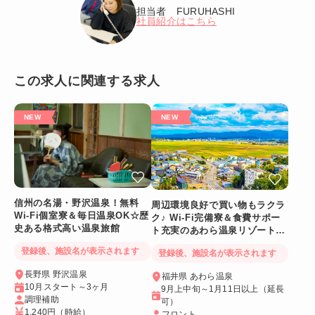
担当者 FURUHASHI
社員紹介はこちら
この求人に関連する求人
信州の名湯・野沢温泉！無料
周辺環境良好で買い物もラクラ
Wi-Fi個室寮＆毎日温泉OK☆歴
ク♪ Wi-Fi完備寮＆食費サポー
史ある格式高い温泉旅館
ト充実のあわら温泉リゾートバ
イト
登録後、施設名が表示されます
登録後、施設名が表示されます
長野県 野沢温泉
福井県 あわら温泉
10月スタート～3ヶ月
9月上中旬～1月11日以上（延長
調理補助
可）
1,240円
（時給）
フロント