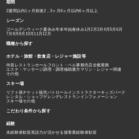
期間
2週間以内
1ヶ月前後
2，3ヶ月
6ヶ月以内
6ヶ月以上
シーズン
ゴールデンウィーク
夏休み
年末年始
春休み
1月
2月
3月
4月
5月
6月
7月
8月
9月
10月
11月
12月
職種から探す
ホテル・旅館・飲食店・レジャー施設等
仲居
レストランホール
フロント・ベル
事務
売店
全般業務
エステ・マッサージ
調理・調理補助
裏方
マリン・レジャー関連
その他
スキー場
リフト係
チケット販売
パトロール
インストラクター
キッズパーク
レンタル・ショップ
ゲレンデレストラン
インフォメーション
スキー場その他
こだわり条件から探す
経験
未経験者歓迎
英語力が活かせる
接客業経験者歓迎