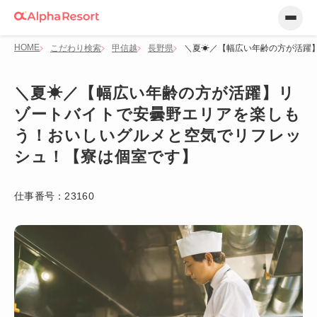
HOME
こだわり検索
甲信越
長野県
＼夏☀／【幅広い年齢の方が活躍
＼夏☀／【幅広い年齢の方が活躍】リ
ゾートバイトで安曇野エリアを楽しも
う！おいしいグルメと空気でリフレッ
シュ！【寮は個室です】
仕事番号：
23160