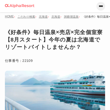
HOME
こだわり検索
北海道
北海道
洞爺湖温泉
《好条件》毎日温泉
《好条件》毎日温泉×売店×完全個室寮
【8月スタート】今年の夏は北海道で
リゾートバイトしませんか？
仕事番号：
22109