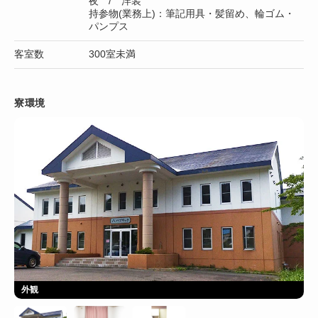
夜 / 洋装
持参物(業務上)：筆記用具・髪留め、輪ゴム・
パンプス
客室数
300室未満
寮環境
外観