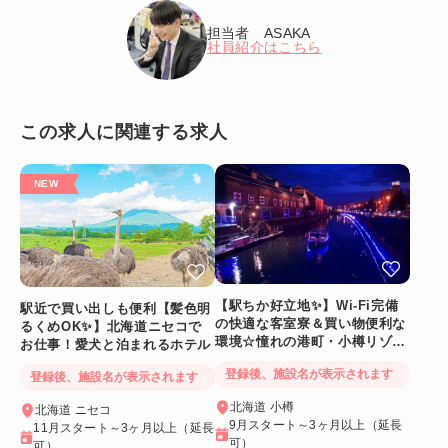
担当者 ASAKA
社員紹介はこちら
この求人に関連する求人
【駅ちか好立地✨】Wi-Fi完備
駅近で買い出しも便利【髪色明
の快適な客室寮＆買い物便利な
るくめOK✨】北海道ニセコで
環境☆憧れの港町・小樽リゾー
お仕事！愛犬と泊まれるホテル
トバイト
登録後、施設名が表示されます
登録後、施設名が表示されます
北海道 小樽
北海道 ニセコ
9月スタート～3ヶ月以上（延長
11月スタート～3ヶ月以上（延長
可）
可）