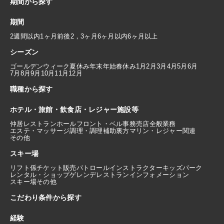
期間から探す
期間
2週間以内
1ヶ月前後
2，3ヶ月
6ヶ月以内
6ヶ月以上
シーズン
ゴールデンウィーク
夏休み
年末年始
春休み
1月
2月
3月
4月
5月
6月
7月
8月
9月
10月
11月
12月
職種から探す
ホテル・旅館・飲食店・レジャー施設等
仲居
レストランホール
フロント・ベル
事務
売店
全般業務
エステ・マッサージ
調理・調理補助
裏方
マリン・レジャー関連
その他
スキー場
リフト係
チケット販売
パトロール
インストラクター
キッズパーク
レンタル・ショップ
ゲレンデレストラン
インフォメーション
スキー場その他
こだわり条件から探す
経験