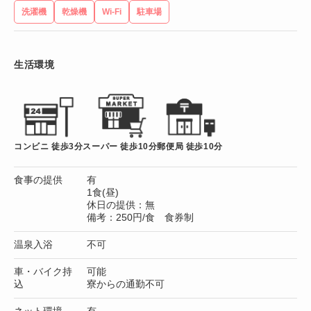
洗濯機
乾燥機
Wi-Fi
駐車場
生活環境
コンビニ 徒歩3分
スーパー 徒歩10分
郵便局 徒歩10分
食事の提供
有
1食(昼)
休日の提供：無
備考：250円/食 食券制
温泉入浴
不可
車・バイク持
可能
込
寮からの通勤不可
ネット環境
有