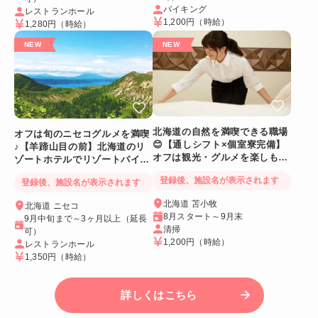
バイキング
レストランホール
1,200円
（時給）
1,280円
（時給）
北海道の自然を満喫できる職場
オフは旬のニセコグルメを満喫
😊【通しシフト×個室寮完備】
♪【羊蹄山目の前】北海道のリ
オフは観光・グルメを楽しも
ゾートホテルでリゾートバイト
う！
☆
登録後、施設名が表示されます
登録後、施設名が表示されます
北海道 苫小牧
北海道 ニセコ
8月スタート～9月末
9月中旬まで～3ヶ月以上（延長
清掃
可）
1,200円
（時給）
レストランホール
1,350円
（時給）
詳しくはこちら