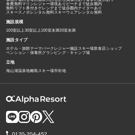
食費無料
マリンレジャー環境あり
ビーチまで徒歩圏内
無料リフト券付き
ゲレンデまで徒歩圏内
ナイターあり
スキースノボレンタル無料
スキーウェアレンタル無料
施設規模
100室以上
30室以上100室未満
30室未満
施設タイプ
ホテル・旅館
テーマパーク
レジャー施設
スキー場
飲食店
ショップ
ペンション・保養所
グランピング・キャンプ場
立地
海
山
湖
温泉地
離島
スキー場
市街地
0120-204-452