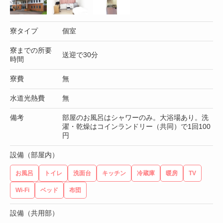
寮タイプ
個室
寮までの所要
送迎で30分
時間
寮費
無
水道光熱費
無
備考
部屋のお風呂はシャワーのみ。大浴場あり。洗
濯・乾燥はコインランドリー（共同）で1回100
円
設備（部屋内）
お風呂
トイレ
洗面台
キッチン
冷蔵庫
暖房
TV
Wi-Fi
ベッド
布団
設備（共用部）