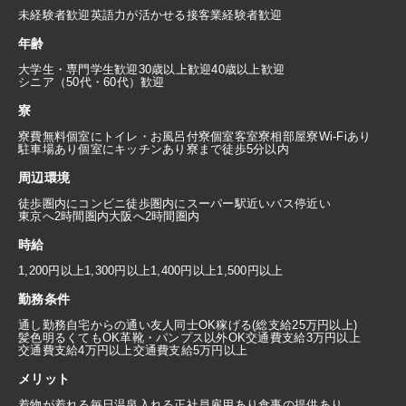
未経験者歓迎
英語力が活かせる
接客業経験者歓迎
年齢
大学生・専門学生歓迎
30歳以上歓迎
40歳以上歓迎
シニア（50代・60代）歓迎
寮
寮費無料
個室にトイレ・お風呂付
寮個室
客室寮
相部屋寮
Wi-Fiあり
駐車場あり
個室にキッチンあり
寮まで徒歩5分以内
周辺環境
徒歩圏内にコンビニ
徒歩圏内にスーパー
駅近い
バス停近い
東京へ2時間圏内
大阪へ2時間圏内
時給
1,200円以上
1,300円以上
1,400円以上
1,500円以上
勤務条件
通し勤務
自宅からの通い
友人同士OK
稼げる(総支給25万円以上)
髪色明るくてもOK
革靴・パンプス以外OK
交通費支給3万円以上
交通費支給4万円以上
交通費支給5万円以上
メリット
着物が着れる
毎日温泉入れる
正社員雇用あり
食事の提供あり