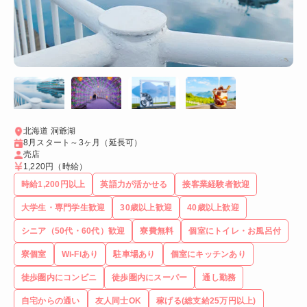
北海道 洞爺湖
8月スタート～3ヶ月（延長可）
売店
1,220円
（時給）
時給1,200円以上
英語力が活かせる
接客業経験者歓迎
大学生・専門学生歓迎
30歳以上歓迎
40歳以上歓迎
シニア（50代・60代）歓迎
寮費無料
個室にトイレ・お風呂付
寮個室
Wi-Fiあり
駐車場あり
個室にキッチンあり
徒歩圏内にコンビニ
徒歩圏内にスーパー
通し勤務
自宅からの通い
友人同士OK
稼げる(総支給25万円以上)