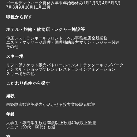
ゴールデンウィーク
夏休み
年末年始
春休み
1月
2月
3月
4月
5月
6月
7月
8月
9月
10月
11月
12月
職種から探す
ホテル・旅館・飲食店・レジャー施設等
仲居
レストランホール
フロント・ベル
事務
売店
全般業務
エステ・マッサージ
調理・調理補助
裏方
マリン・レジャー関連
その他
スキー場
リフト係
チケット販売
パトロール
インストラクター
キッズパーク
レンタル・ショップ
ゲレンデレストラン
インフォメーション
スキー場その他
こだわり条件から探す
経験
未経験者歓迎
英語力が活かせる
接客業経験者歓迎
年齢
大学生・専門学生歓迎
30歳以上歓迎
40歳以上歓迎
シニア（50代・60代）歓迎
寮