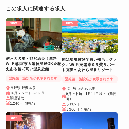
この求人に関連する求人
信州の名湯・野沢温泉！無料
周辺環境良好で買い物もラクラ
Wi-Fi個室寮＆毎日温泉OK☆歴
ク♪ Wi-Fi完備寮＆食費サポー
史ある格式高い温泉旅館
ト充実のあわら温泉リゾートバ
イト
登録後、施設名が表示されます
登録後、施設名が表示されます
長野県 野沢温泉
福井県 あわら温泉
10月スタート～3ヶ月
9月上中旬～1月11日以上（延長
調理補助
可）
1,240円
（時給）
フロント
1,300円
（時給）