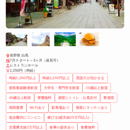
長野県 白馬
7月スタート～3ヶ月（延長可）
レストランホール
1,350円
（時給）
時給1,300円以上
時給1,200円以上
英語力が活かせる
接客業経験者歓迎
大学生・専門学生歓迎
30歳以上歓迎
40歳以上歓迎
寮費無料
個室にトイレ・お風呂付
寮個室
相部屋寮
Wi-Fiあり
駐車場あり
個室にキッチンあり
徒歩圏内にコンビニ
稼げる(総支給25万円以上)
交通費支給3万円以上
食事の提供あり
食費無料