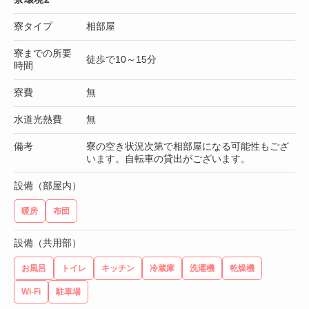
寮タイプ
相部屋
寮までの所要
徒歩で10～15分
時間
寮費
無
水道光熱費
無
備考
寮の空き状況次第で相部屋になる可能性もござ
います。自転車の貸出がございます。
設備（部屋内）
暖房
布団
設備（共用部）
お風呂
トイレ
キッチン
冷蔵庫
洗濯機
乾燥機
Wi-Fi
駐車場