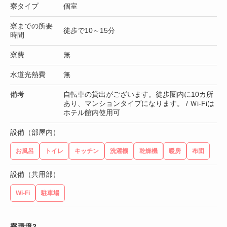
寮タイプ
個室
寮までの所要
徒歩で10～15分
時間
寮費
無
水道光熱費
無
備考
自転車の貸出がございます。徒歩圏内に10カ所
あり、マンションタイプになります。 / Ｗi-Fiは
ホテル館内使用可
設備（部屋内）
お風呂
トイレ
キッチン
洗濯機
乾燥機
暖房
布団
設備（共用部）
Wi-Fi
駐車場
寮環境2