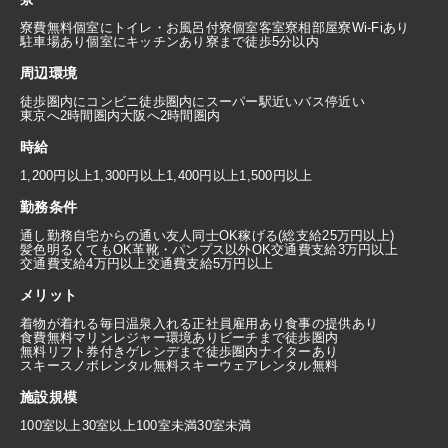
寮費無料
個室にトイレ・お風呂付
寮個室
客室寮
相部屋寮
Wi-Fiあり
駐車場あり
個室にキッチンあり
寮まで徒歩5分以内
周辺環境
徒歩圏内にコンビニ
徒歩圏内にスーパー
駅近い
バス停近い
東京へ2時間圏内
大阪へ2時間圏内
時給
1,200円以上
1,300円以上
1,400円以上
1,500円以上
勤務条件
通し勤務
自宅からの通い
友人同士OK
稼げる(総支給25万円以上)
髪色明るくてもOK
革靴・パンプス以外OK
交通費支給3万円以上
交通費支給4万円以上
交通費支給5万円以上
メリット
着物が着れる
毎日温泉入れる
正社員雇用あり
食事の提供あり
食費無料
マリンレジャー環境あり
ビーチまで徒歩圏内
無料リフト券付き
ゲレンデまで徒歩圏内
ナイターあり
スキースノボレンタル無料
スキーウェアレンタル無料
施設規模
100室以上
30室以上100室未満
30室未満