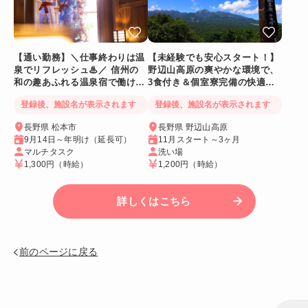
【通い勤務】＼仕事終わりは温
【未経験でも安心スタート！】
泉でリフレッシュ♨／ 信州の
野辺山高原の爽やかな環境で、
和の趣あふれる温泉宿で働ける
3食付き＆個室寮完備の快適リ
人気リゾートバイト♪
ゾートバイト♪
登録後、施設名が表示されます
登録後、施設名が表示されます
長野県 松本市
長野県 野辺山高原
9月14日～年明け（延長可）
11月スタート～3ヶ月
マルチタスク
洗い場
1,300円
（時給）
1,200円
（時給）
詳しくはこちら
前のページに戻る