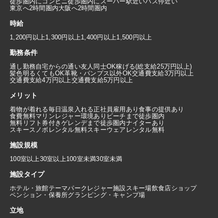
徒歩圏内にコンビニ
徒歩圏内にスーパー
駅近い
バス停近い
東京へ2時間圏内
大阪へ2時間圏内
時給
1,200円以上
1,300円以上
1,400円以上
1,500円以上
勤務条件
通し勤務
自宅からの通い
友人同士OK
稼げる(総支給25万円以上)
髪色明るくてもOK
革靴・パンプス以外OK
交通費支給3万円以上
交通費支給4万円以上
交通費支給5万円以上
メリット
着物が着れる
毎日温泉入れる
正社員雇用あり
食事の提供あり
食費無料
マリンレジャー環境あり
ビーチまで徒歩圏内
無料リフト券付き
ゲレンデまで徒歩圏内
ナイターあり
スキースノボレンタル無料
スキーウェアレンタル無料
施設規模
100室以上
30室以上100室未満
30室未満
施設タイプ
ホテル・旅館
テーマパーク
レジャー施設
スキー場
飲食店
ショップ
ペンション・保養所
グランピング・キャンプ場
立地