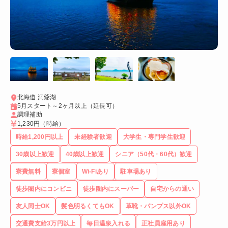
北海道 洞爺湖
5月スタート～2ヶ月以上（延長可）
調理補助
1,230円
（時給）
時給1,200円以上
未経験者歓迎
大学生・専門学生歓迎
30歳以上歓迎
40歳以上歓迎
シニア（50代・60代）歓迎
寮費無料
寮個室
Wi-Fiあり
駐車場あり
徒歩圏内にコンビニ
徒歩圏内にスーパー
自宅からの通い
友人同士OK
髪色明るくてもOK
革靴・パンプス以外OK
交通費支給3万円以上
毎日温泉入れる
正社員雇用あり