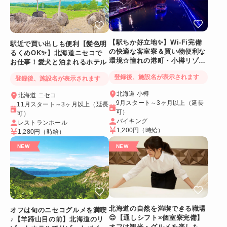
【駅ちか好立地✨】Wi-Fi完備
駅近で買い出しも便利【髪色明
の快適な客室寮＆買い物便利な
るくめOK✨】北海道ニセコで
環境☆憧れの港町・小樽リゾー
お仕事！愛犬と泊まれるホテル
トバイト
登録後、施設名が表示されます
登録後、施設名が表示されます
北海道 小樽
北海道 ニセコ
9月スタート～3ヶ月以上（延長
11月スタート～3ヶ月以上（延長
可）
可）
バイキング
レストランホール
1,200円
（時給）
1,280円
（時給）
北海道の自然を満喫できる職場
オフは旬のニセコグルメを満喫
😊【通しシフト×個室寮完備】
♪【羊蹄山目の前】北海道のリ
オフは観光・グルメを楽しも