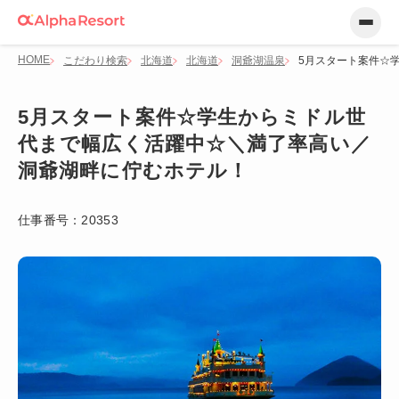
HOME
こだわり検索
北海道
北海道
洞爺湖温泉
5月スタート案件☆
5月スタート案件☆学生からミドル世
代まで幅広く活躍中☆＼満了率高い／
洞爺湖畔に佇むホテル！
仕事番号：
20353