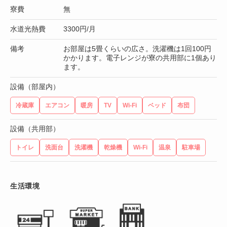
寮費
無
水道光熱費
3300円/月
備考
お部屋は5畳くらいの広さ。洗濯機は1回100円
かかります。電子レンジが寮の共用部に1個あり
ます。
設備（部屋内）
冷蔵庫
エアコン
暖房
TV
Wi-Fi
ベッド
布団
設備（共用部）
トイレ
洗面台
洗濯機
乾燥機
Wi-Fi
温泉
駐車場
生活環境