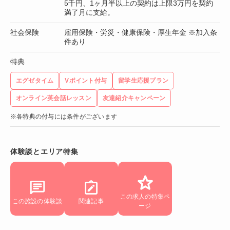
5千円、1ヶ月半以上の契約は上限3万円を契約
満了月に支給。
社会保険
雇用保険・労災・健康保険・厚生年金 ※加入条
件あり
特典
エグゼタイム
Vポイント付与
留学生応援プラン
オンライン英会話レッスン
友達紹介キャンペーン
※各特典の付与には条件がございます
体験談とエリア特集
この求人の特集ペ
この施設の体験談
関連記事
ージ