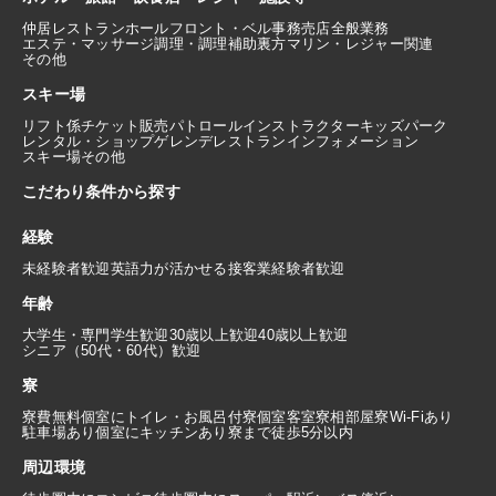
仲居
レストランホール
フロント・ベル
事務
売店
全般業務
エステ・マッサージ
調理・調理補助
裏方
マリン・レジャー関連
その他
スキー場
リフト係
チケット販売
パトロール
インストラクター
キッズパーク
レンタル・ショップ
ゲレンデレストラン
インフォメーション
スキー場その他
こだわり条件から探す
経験
未経験者歓迎
英語力が活かせる
接客業経験者歓迎
年齢
大学生・専門学生歓迎
30歳以上歓迎
40歳以上歓迎
シニア（50代・60代）歓迎
寮
寮費無料
個室にトイレ・お風呂付
寮個室
客室寮
相部屋寮
Wi-Fiあり
駐車場あり
個室にキッチンあり
寮まで徒歩5分以内
周辺環境