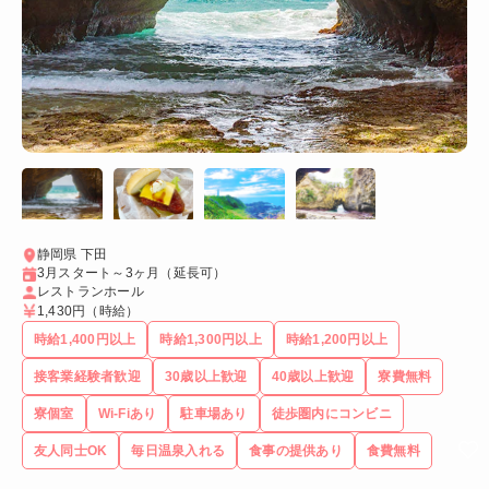
静岡県 下田
3月スタート～3ヶ月（延長可）
レストランホール
1,430円
（時給）
時給1,400円以上
時給1,300円以上
時給1,200円以上
接客業経験者歓迎
30歳以上歓迎
40歳以上歓迎
寮費無料
寮個室
Wi-Fiあり
駐車場あり
徒歩圏内にコンビニ
友人同士OK
毎日温泉入れる
食事の提供あり
食費無料