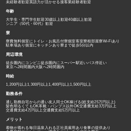
未経験者歓迎
英語力が活かせる
接客業経験者歓迎
年齢
大学生・専門学生歓迎
30歳以上歓迎
40歳以上歓迎
シニア（50代・60代）歓迎
寮
寮費無料
個室にトイレ・お風呂付
寮個室
客室寮
相部屋寮
Wi-Fiあり
駐車場あり
個室にキッチンあり
寮まで徒歩5分以内
周辺環境
徒歩圏内にコンビニ
徒歩圏内にスーパー
駅近い
バス停近い
東京へ2時間圏内
大阪へ2時間圏内
時給
1,200円以上
1,300円以上
1,400円以上
1,500円以上
勤務条件
通し勤務
自宅からの通い
友人同士OK
稼げる(総支給25万円以上)
髪色明るくてもOK
革靴・パンプス以外OK
交通費支給3万円以上
交通費支給4万円以上
交通費支給5万円以上
メリット
着物が着れる
毎日温泉入れる
正社員雇用あり
食事の提供あり