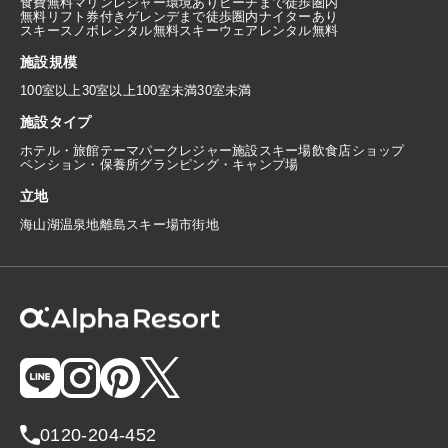
食費無料
マリンレジャー環境あり
ビーチまで徒歩圏内
無料リフト券付き
ゲレンデまで徒歩圏内
ナイターあり
スキースノボレンタル無料
スキーウェアレンタル無料
施設規模
100室以上
30室以上100室未満
30室未満
施設タイプ
ホテル・旅館
テーマパーク
レジャー施設
スキー場
飲食店
ショップ
ペンション・保養所
グランピング・キャンプ場
立地
海
山
湖
温泉地
離島
スキー場
市街地
0120-204-452