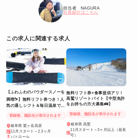
担当者 NAGURA
社員紹介はこちら
この求人に関連する求人
【ふわふわのパウダースノーを
無料リフト券×食事提供アリ！
高鷲リゾートバイト【中型免許
満喫⛷️】無料リフト券つき！人
をお持ちの方大募集🚌】
気の通しシフト＆毎日温泉でリ
フレッシュ
登録後、施設名が表示されます
登録後、施設名が表示されます
岐阜県 高鷲
岐阜県 鷲ヶ岳高原
11月スタート～3ヶ月以上（延長
11月スタート～2.3ヶ月
可）
パトロール