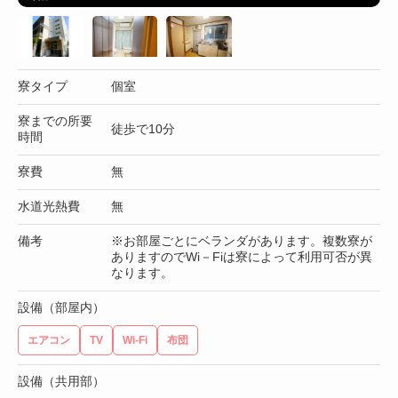
寮タイプ
個室
寮までの所要
徒歩で10分
時間
寮費
無
水道光熱費
無
備考
※お部屋ごとにベランダがあります。複数寮が
ありますのでWi－Fiは寮によって利用可否が異
なります。
設備（部屋内）
エアコン
TV
Wi-Fi
布団
設備（共用部）