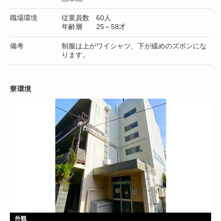
職場環境
従業員数 60人
年齢層 25～58才
備考
制服は上がワイシャツ、下が緩めのズボンにな
ります。
寮環境
外観