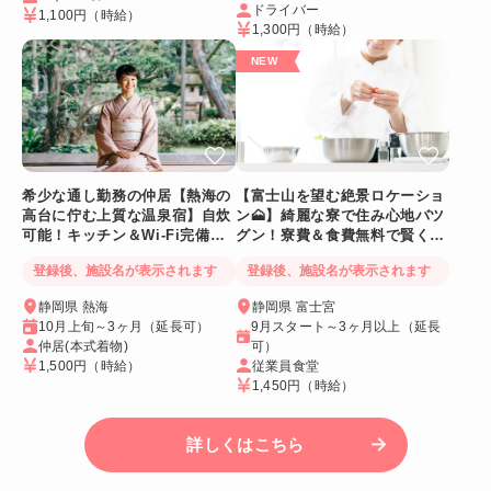
ドライバー
1,100円
（時給）
1,300円
（時給）
希少な通し勤務の仲居【熱海の
【富士山を望む絶景ロケーショ
高台に佇む上質な温泉宿】自炊
ン🗻】綺麗な寮で住み心地バツ
可能！キッチン＆Wi-Fi完備！
グン！寮費＆食費無料で賢く稼
個室寮
げる人気求人
登録後、施設名が表示されます
登録後、施設名が表示されます
静岡県 熱海
静岡県 富士宮
10月上旬～3ヶ月（延長可）
9月スタート～3ヶ月以上（延長
仲居(本式着物)
可）
1,500円
（時給）
従業員食堂
1,450円
（時給）
詳しくはこちら