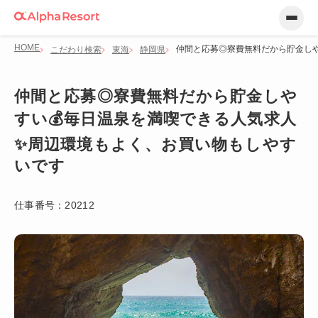
HOME
仲間と応募◎寮費無料だから貯金しや
こだわり検索
東海
静岡県
仲間と応募◎寮費無料だから貯金しや
すい💰毎日温泉を満喫できる人気求人
✨周辺環境もよく、お買い物もしやす
いです
仕事番号：
20212