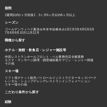
期間
2週間以内
1ヶ月前後
2，3ヶ月
6ヶ月以内
6ヶ月以上
シーズン
ゴールデンウィーク
夏休み
年末年始
春休み
1月
2月
3月
4月
5月
6月
7月
8月
9月
10月
11月
12月
職種から探す
ホテル・旅館・飲食店・レジャー施設等
仲居
レストランホール
フロント・ベル
事務
売店
全般業務
エステ・マッサージ
調理・調理補助
裏方
マリン・レジャー関連
その他
スキー場
リフト係
チケット販売
パトロール
インストラクター
キッズパーク
レンタル・ショップ
ゲレンデレストラン
インフォメーション
スキー場その他
こだわり条件から探す
経験