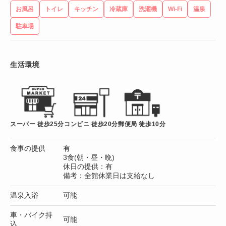
お風呂
トイレ
キッチン
冷蔵庫
洗濯機
Wi-Fi
温泉
駐車場
生活環境
スーパー 徒歩25分
コンビニ 徒歩20分
郵便局 徒歩10分
食事の提供
有
3食(朝・昼・晩)
休日の提供：有
備考：全館休業日は支給なし
温泉入浴
可能
車・バイク持
可能
込