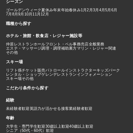
シーズン
ゴールデンウィーク
夏休み
年末年始
春休み
1月
2月
3月
4月
5月
6月
7月
8月
9月
10月
11月
12月
職種から探す
ホテル・旅館・飲食店・レジャー施設等
仲居
レストランホール
フロント・ベル
事務
売店
全般業務
エステ・マッサージ
調理・調理補助
裏方
マリン・レジャー関連
その他
スキー場
リフト係
チケット販売
パトロール
インストラクター
キッズパーク
レンタル・ショップ
ゲレンデレストラン
インフォメーション
スキー場その他
こだわり条件から探す
経験
未経験者歓迎
英語力が活かせる
接客業経験者歓迎
年齢
大学生・専門学生歓迎
30歳以上歓迎
40歳以上歓迎
シニア（50代・60代）歓迎