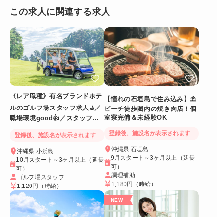
この求人に関連する求人
《レア職種》有名ブランドホテ
【憧れの石垣島で住み込み】⛱
ルのゴルフ場スタッフ求人⛳／
ビーチ徒歩圏内の焼き肉店！個
室寮完備＆未経験OK
職場環境good👍／スタッフ満
足度◎
登録後、施設名が表示されます
登録後、施設名が表示されます
沖縄県 石垣島
沖縄県 小浜島
9月スタート～3ヶ月以上（延長
10月スタート～3ヶ月以上（延長
可）
可）
調理補助
ゴルフ場スタッフ
1,180円
（時給）
1,120円
（時給）