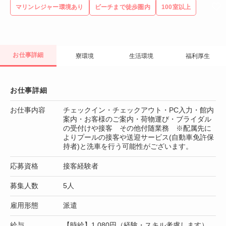
マリンレジャー環境あり
ビーチまで徒歩圏内
100室以上
お仕事詳細
寮環境
生活環境
福利厚生
お仕事詳細
お仕事内容
チェックイン・チェックアウト・PC入力・館内
案内・お客様のご案内・荷物運び・ブライダル
の受付けや接客 その他付随業務 ※配属先に
よりプールの接客や送迎サービス(自動車免許保
持者)と洗車を行う可能性がございます。
応募資格
接客経験者
募集人数
5人
雇用形態
派遣
給与
【時給】1,080円（経験・スキル考慮します）