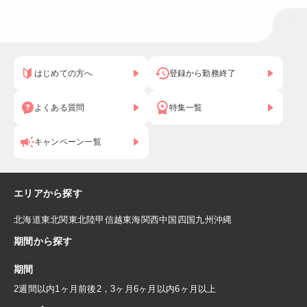
はじめての方へ
登録から勤務終了
よくある質問
特集一覧
キャンペーン一覧
エリアから探す
北海道
東北
関東
北陸
甲信越
東海
関西
中国
四国
九州
沖縄
期間から探す
期間
2週間以内
1ヶ月前後
2，3ヶ月
6ヶ月以内
6ヶ月以上