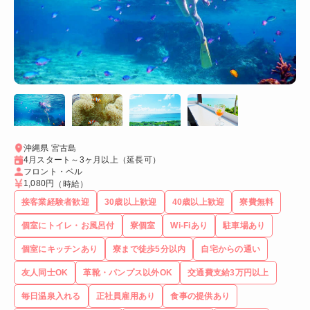
沖縄県 宮古島
4月スタート～3ヶ月以上（延長可）
フロント・ベル
1,080円
（時給）
接客業経験者歓迎
30歳以上歓迎
40歳以上歓迎
寮費無料
個室にトイレ・お風呂付
寮個室
Wi-Fiあり
駐車場あり
個室にキッチンあり
寮まで徒歩5分以内
自宅からの通い
友人同士OK
革靴・パンプス以外OK
交通費支給3万円以上
毎日温泉入れる
正社員雇用あり
食事の提供あり