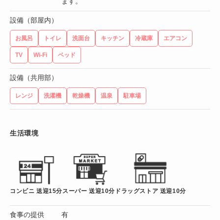
ます。
設備（部屋内）
お風呂
トイレ
洗面台
キッチン
冷蔵庫
エアコン
TV
Wi-Fi
ベッド
設備（共用部）
レンジ
洗濯機
乾燥機
温泉
駐車場
生活環境
コンビニ 送迎15分
スーパー 送迎10分
ドラッグストア 送迎10分
食事の提供
有