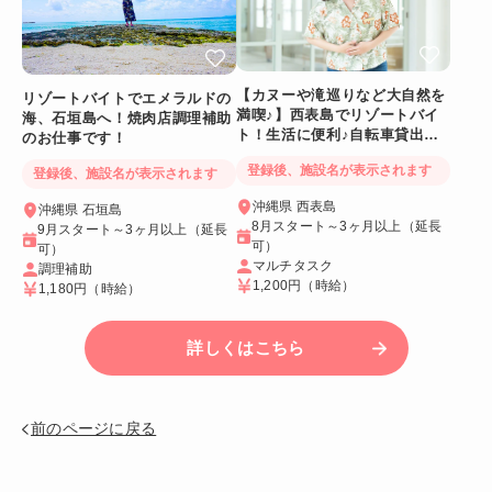
【カヌーや滝巡りなど大自然を
リゾートバイトでエメラルドの
満喫♪】西表島でリゾートバイ
海、石垣島へ！焼肉店調理補助
ト！生活に便利♪自転車貸出あ
のお仕事です！
り＆Wi-Fiつき個室
登録後、施設名が表示されます
登録後、施設名が表示されます
沖縄県 西表島
沖縄県 石垣島
8月スタート～3ヶ月以上（延長
9月スタート～3ヶ月以上（延長
可）
可）
マルチタスク
調理補助
1,200円
（時給）
1,180円
（時給）
詳しくはこちら
前のページに戻る