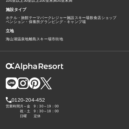
100室以上
30室以上100室未満
30室未満
施設タイプ
ホテル・旅館
テーマパーク
レジャー施設
スキー場
飲食店
ショップ
ペンション・保養所
グランピング・キャンプ場
立地
海
山
湖
温泉地
離島
スキー場
市街地
0120-204-452
営業時間
月～金
9：30～19：00
祝・土
9：30～18：00
日曜
定休