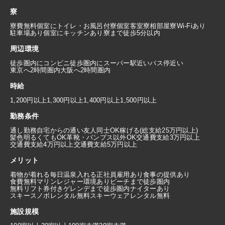
寮
寮費無料
個室にトイレ・お風呂付
寮個室
客室寮
相部屋寮
Wi-Fiあり
駐車場あり
個室にキッチンあり
寮まで徒歩5分以内
周辺環境
徒歩圏内にコンビニ
徒歩圏内にスーパー
駅近い
バス停近い
東京へ2時間圏内
大阪へ2時間圏内
時給
1,200円以上
1,300円以上
1,400円以上
1,500円以上
勤務条件
通し勤務
自宅からの通い
友人同士OK
稼げる(総支給25万円以上)
髪色明るくてもOK
革靴・パンプス以外OK
交通費支給3万円以上
交通費支給4万円以上
交通費支給5万円以上
メリット
着物が着れる
毎日温泉入れる
正社員雇用あり
食事の提供あり
食費無料
マリンレジャー環境あり
ビーチまで徒歩圏内
無料リフト券付き
ゲレンデまで徒歩圏内
ナイターあり
スキースノボレンタル無料
スキーウェアレンタル無料
施設規模