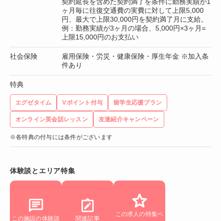
契約延長を含めた契約満了を条件に勤務実績が1
ヶ月毎に往復交通費の実費に対して上限5,000
円、最大で上限30,000円を契約満了月に支給。
例：勤務実績が3ヶ月の場合、5,000円×3ヶ月=
上限15,000円のお支払い
社会保険
雇用保険・労災・健康保険・厚生年金 ※加入条
件あり
特典
エグゼタイム
Vポイント付与
留学生応援プラン
オンライン英会話レッスン
友達紹介キャンペーン
※各特典の付与には条件がございます
体験談とエリア特集
この求人の特集ペ
この施設の体験談
関連記事