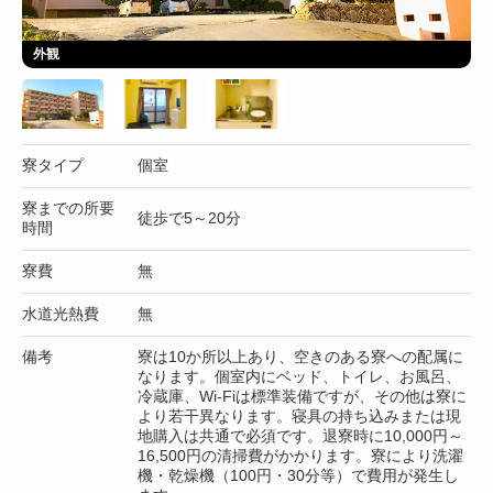
外観
寮タイプ
個室
寮までの所要
徒歩で5～20分
時間
寮費
無
水道光熱費
無
備考
寮は10か所以上あり、空きのある寮への配属に
なります。個室内にベッド、トイレ、お風呂、
冷蔵庫、Wi-Fiは標準装備ですが、その他は寮に
より若干異なります。寝具の持ち込みまたは現
地購入は共通で必須です。退寮時に10,000円～
16,500円の清掃費がかかります。寮により洗濯
機・乾燥機（100円・30分等）で費用が発生し