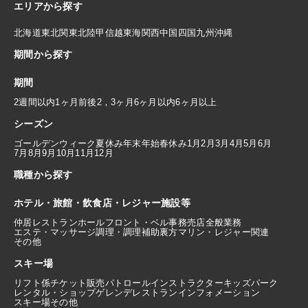
エリアから探す
北海道
東北
関東
北陸
甲信越
東海
関西
中国
四国
九州
沖縄
期間から探す
期間
2週間以内
1ヶ月前後
2，3ヶ月
6ヶ月以内
6ヶ月以上
シーズン
ゴールデンウィーク
夏休み
年末年始
春休み
1月
2月
3月
4月
5月
6月
7月
8月
9月
10月
11月
12月
職種から探す
ホテル・旅館・飲食店・レジャー施設等
仲居
レストランホール
フロント・ベル
事務
売店
全般業務
エステ・マッサージ
調理・調理補助
裏方
マリン・レジャー関連
その他
スキー場
リフト係
チケット販売
パトロール
インストラクター
キッズパーク
レンタル・ショップ
ゲレンデレストラン
インフォメーション
スキー場その他