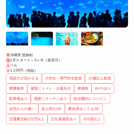
沖縄県 恩納村
1月スタート～3ヶ月（延長可）
ベル
1,100円
（時給）
英語力が活かせる
大学生・専門学生歓迎
30歳以上歓迎
寮費無料
個室にトイレ・お風呂付
寮個室
Wi-Fiあり
駐車場あり
個室にキッチンあり
徒歩圏内にコンビニ
自宅からの通い
友人同士OK
髪色明るくてもOK
交通費支給3万円以上
正社員雇用あり
100室以上