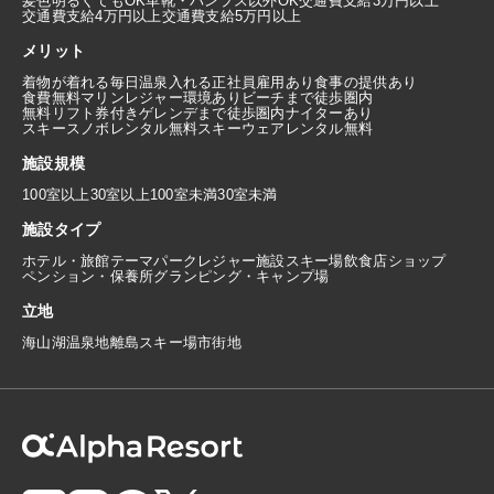
髪色明るくてもOK
革靴・パンプス以外OK
交通費支給3万円以上
交通費支給4万円以上
交通費支給5万円以上
メリット
着物が着れる
毎日温泉入れる
正社員雇用あり
食事の提供あり
食費無料
マリンレジャー環境あり
ビーチまで徒歩圏内
無料リフト券付き
ゲレンデまで徒歩圏内
ナイターあり
スキースノボレンタル無料
スキーウェアレンタル無料
施設規模
100室以上
30室以上100室未満
30室未満
施設タイプ
ホテル・旅館
テーマパーク
レジャー施設
スキー場
飲食店
ショップ
ペンション・保養所
グランピング・キャンプ場
立地
海
山
湖
温泉地
離島
スキー場
市街地