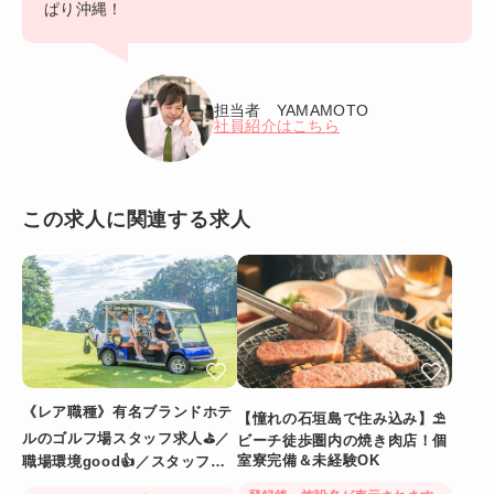
ぱり沖縄！
担当者 YAMAMOTO
社員紹介はこちら
この求人に関連する求人
《レア職種》有名ブランドホテ
【憧れの石垣島で住み込み】⛱
ルのゴルフ場スタッフ求人⛳／
ビーチ徒歩圏内の焼き肉店！個
室寮完備＆未経験OK
職場環境good👍／スタッフ満
足度◎