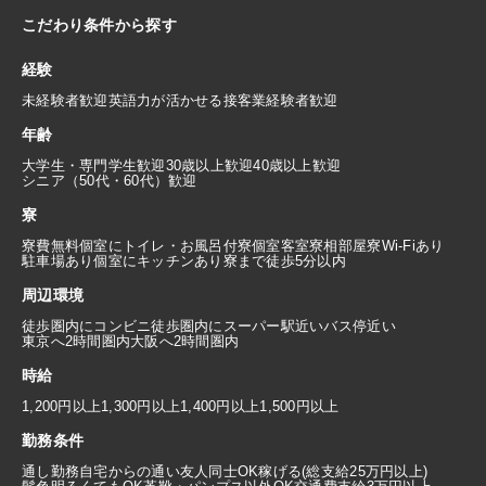
こだわり条件から探す
経験
未経験者歓迎
英語力が活かせる
接客業経験者歓迎
年齢
大学生・専門学生歓迎
30歳以上歓迎
40歳以上歓迎
シニア（50代・60代）歓迎
寮
寮費無料
個室にトイレ・お風呂付
寮個室
客室寮
相部屋寮
Wi-Fiあり
駐車場あり
個室にキッチンあり
寮まで徒歩5分以内
周辺環境
徒歩圏内にコンビニ
徒歩圏内にスーパー
駅近い
バス停近い
東京へ2時間圏内
大阪へ2時間圏内
時給
1,200円以上
1,300円以上
1,400円以上
1,500円以上
勤務条件
通し勤務
自宅からの通い
友人同士OK
稼げる(総支給25万円以上)