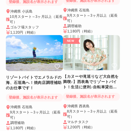
登録後、施設名が表示されます
登録後、施設名が表示されます
沖縄県 石垣島
沖縄県 小浜島
9月スタート～3ヶ月以上（延長
10月スタート～3ヶ月以上（延長
可）
可）
調理補助
ゴルフ場スタッフ
1,180円
（時給）
1,120円
（時給）
【カヌーや滝巡りなど大自然を
リゾートバイトでエメラルドの
満喫♪】西表島でリゾートバイ
海、石垣島へ！焼肉店調理補助
ト！生活に便利♪自転車貸出あ
のお仕事です！
り＆Wi-Fiつき個室
登録後、施設名が表示されます
登録後、施設名が表示されます
沖縄県 西表島
沖縄県 石垣島
8月スタート～3ヶ月以上（延長
9月スタート～3ヶ月以上（延長
可）
可）
マルチタスク
調理補助
1,200円
（時給）
1,180円
（時給）