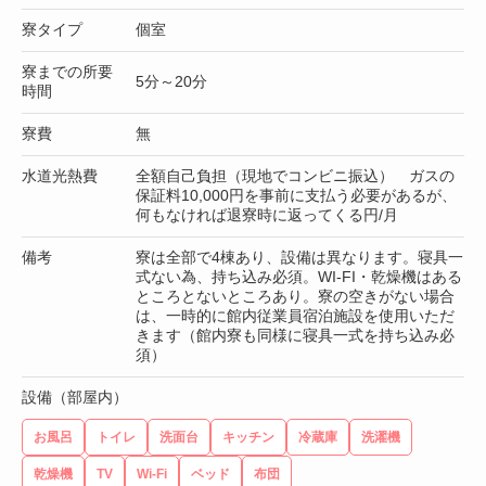
寮タイプ
個室
寮までの所要
5分～20分
時間
寮費
無
水道光熱費
全額自己負担（現地でコンビニ振込） ガスの
保証料10,000円を事前に支払う必要があるが、
何もなければ退寮時に返ってくる円/月
備考
寮は全部で4棟あり、設備は異なります。寝具一
式ない為、持ち込み必須。WI-FI・乾燥機はある
ところとないところあり。寮の空きがない場合
は、一時的に館内従業員宿泊施設を使用いただ
きます（館内寮も同様に寝具一式を持ち込み必
須）
設備（部屋内）
お風呂
トイレ
洗面台
キッチン
冷蔵庫
洗濯機
乾燥機
TV
Wi-Fi
ベッド
布団