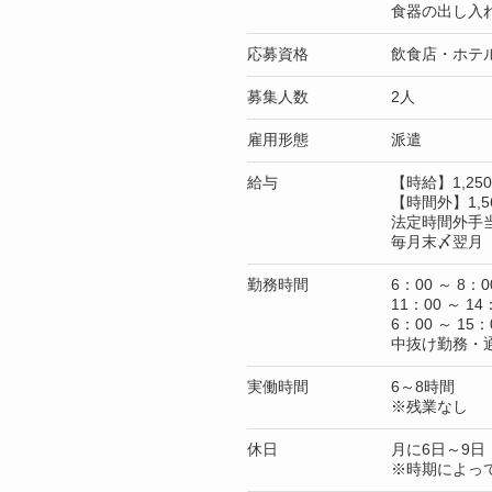
食器の出し入
応募資格
飲食店・ホテ
募集人数
2人
雇用形態
派遣
給与
【時給】1,2
【時間外】1,5
法定時間外手
毎月末〆翌月 
勤務時間
6：00 ～ 8：0
11：00 ～ 14
6：00 ～ 15：
中抜け勤務・
実働時間
6～8時間
※残業なし
休日
月に6日～9日
※時期によっ