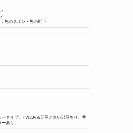
ン
ン
)：黒のズボン・黒の靴下
ワータイプ。TVはある部屋と無い部屋あり。共
ターあり。