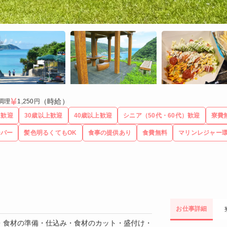
（時給）
調理
1,250円
生歓迎
30歳以上歓迎
40歳以上歓迎
シニア（50代・60代）歓迎
寮費
ーパー
髪色明るくてもOK
食事の提供あり
食費無料
マリンレジャー
お仕事詳細
・食材の準備・仕込み・食材のカット・盛付け・