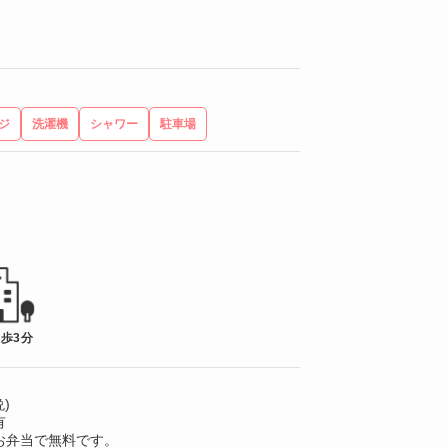
ジ
洗濯機
シャワー
駐車場
徒歩3分
)
有
お弁当で無料です。