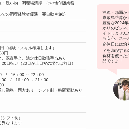
れ・洗い物・調理場清掃 その他付随業務
沖縄・那覇か
ルでの調理経験者優遇 要自動車免許
嘉敷島🌴港
豊富な2024
かりのビジネ
イトしません
も安心。スー
👍休日には
50円（経験・スキル考慮します）
ィを満喫する
63円
食材を使った
当、深夜手当、法定休日勤務手当あり
品ですよ！
20日払い（20日が土日祝の場合は前日）
0 / 16：00 ～ 22：00
：00 / 16：00 ～ 21：00
00
通し勤務・両方あり シフト制・時間変動あり
（シフト制）
て異なります