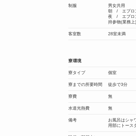
制服
男女共用
朝 / エプロ
夜 / エプロ
持参物(業務上
客室数
28室未満
寮環境
寮タイプ
個室
寮までの所要時間
徒歩で3分
寮費
無
水道光熱費
無
備考
お風呂はシャ
用部にトース