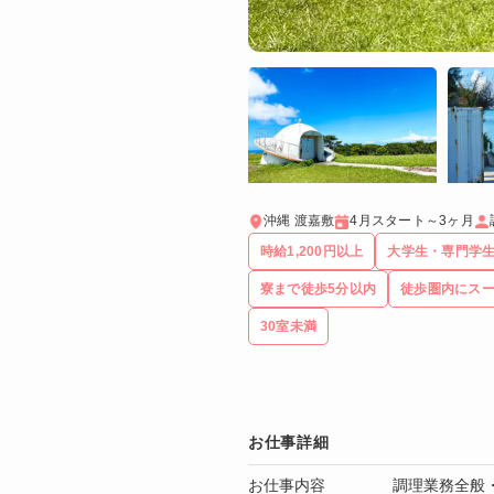
沖縄 渡嘉敷
4月スタート～3ヶ月
時給1,200円以上
大学生・専門学
寮まで徒歩5分以内
徒歩圏内にス
30室未満
お仕事詳細
お仕事内容
調理業務全般