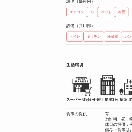
設備（部屋内）
エアコン
TV
ベッド
布団
設備（共用部）
トイレ
キッチン
冷蔵庫
レン
生活環境
スーパー 徒歩3分
銀行 徒歩3分
病院 
食事の提供
有
3食(朝・昼・晩
休日の提供：
備考：食事は