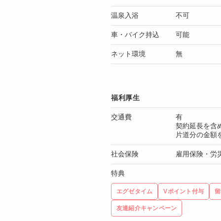
温泉入浴
不可
車・バイク持込
可能
ネット環境
無
福利厚生
交通費
有
契約延長を含
片道分の金額
社会保険
雇用保険・労
特典
エグゼタイム
Vポイント付与
留
友達紹介キャンペーン