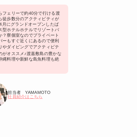
らフェリーで約40分で行ける渡
から徒歩数分のアクティビティが
年4月にグランドオープンしたば
ス型ホテルホテルでリゾートバ
か？寮個室なのでプライベート
パーもすぐ近くにあるので便利
釣りやダイビングでアクティビテ
のがオススメ♪渡嘉敷島の豊かな
沖縄料理や新鮮な島魚料理も絶
担当者 YAMAMOTO
社員紹介はこちら