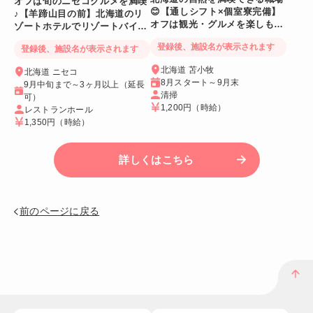
オフは旬のニセコグルメを満喫
😊【通しシフト×個室寮完備】
♪【羊蹄山目の前】北海道のリ
オフは観光・グルメを楽しも
ゾートホテルでリゾートバイト
う！
☆
登録後、施設名が表示されます
登録後、施設名が表示されます
北海道 苫小牧
北海道 ニセコ
8月スタート～9月末
9月中旬まで～3ヶ月以上（延長
清掃
可）
1,200円
（時給）
レストランホール
1,350円
（時給）
詳しくはこちら
前のページに戻る