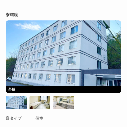
寮環境
外観
寮タイプ
個室