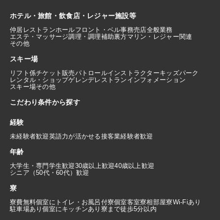
ホテル・旅館・飲食店・レジャー施設等
仲居
レストランホール
フロント・ベル
事務
売店
全般業務
エステ・マッサージ
調理・調理補助
裏方
マリン・レジャー関連
その他
スキー場
リフト係
チケット販売
パトロール
インストラクター
キッズパーク
レンタル・ショップ
ゲレンデレストラン
インフォメーション
スキー場その他
こだわり条件から探す
経験
未経験者歓迎
英語力が活かせる
接客業経験者歓迎
年齢
大学生・専門学生歓迎
30歳以上歓迎
40歳以上歓迎
シニア（50代・60代）歓迎
寮
寮費無料
個室にトイレ・お風呂付
寮個室
客室寮
相部屋寮
Wi-Fiあり
駐車場あり
個室にキッチンあり
寮まで徒歩5分以内