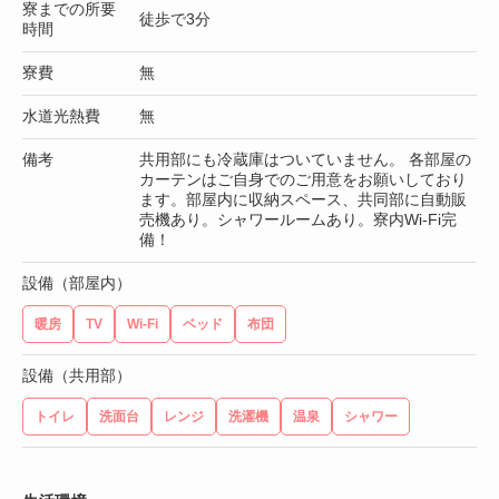
寮までの所要
徒歩で3分
時間
寮費
無
水道光熱費
無
備考
共用部にも冷蔵庫はついていません。 各部屋の
カーテンはご自身でのご用意をお願いしており
ます。部屋内に収納スペース、共同部に自動販
売機あり。シャワールームあり。寮内Wi-Fi完
備！
設備（部屋内）
暖房
TV
Wi-Fi
ベッド
布団
設備（共用部）
トイレ
洗面台
レンジ
洗濯機
温泉
シャワー