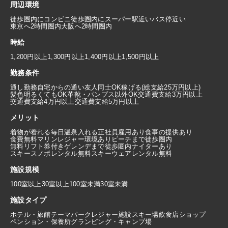
周辺環境
徒歩圏内にコンビニ
徒歩圏内にスーパー
駅近い
バス停近い
東京へ2時間圏内
大阪へ2時間圏内
時給
1,200円以上
1,300円以上
1,400円以上
1,500円以上
勤務条件
通し勤務
自宅からの通い
友人同士OK
稼げる(総支給25万円以上)
髪色明るくてもOK
革靴・パンプス以外OK
交通費支給3万円以上
交通費支給4万円以上
交通費支給5万円以上
メリット
着物が着れる
毎日温泉入れる
正社員雇用あり
食事の提供あり
食費無料
マリンレジャー環境あり
ビーチまで徒歩圏内
無料リフト券付き
ゲレンデまで徒歩圏内
ナイターあり
スキースノボレンタル無料
スキーウェアレンタル無料
施設規模
100室以上
30室以上100室未満
30室未満
施設タイプ
ホテル・旅館
テーマパーク
レジャー施設
スキー場
飲食店
ショップ
ペンション・保養所
グランピング・キャンプ場