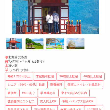
北海道 洞爺湖
2月20日～3ヶ月（延長可）
洗い場
1,250円
（時給）
時給1,200円以上
未経験者歓迎
30歳以上歓迎
40歳以上歓迎
シニア（50代・60代）歓迎
寮費無料
個室にトイレ・お風呂付
寮個室
Wi-Fiあり
駐車場あり
寮まで徒歩5分以内
徒歩圏内にコンビニ
友人同士OK
革靴・パンプス以外OK
毎日温泉入れる
正社員雇用あり
食事の提供あり
100室以上