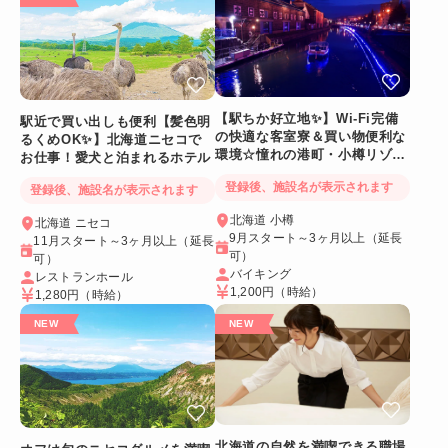
【駅ちか好立地✨】Wi-Fi完備
駅近で買い出しも便利【髪色明
の快適な客室寮＆買い物便利な
るくめOK✨】北海道ニセコで
環境☆憧れの港町・小樽リゾー
お仕事！愛犬と泊まれるホテル
トバイト
登録後、施設名が表示されます
登録後、施設名が表示されます
北海道 小樽
北海道 ニセコ
9月スタート～3ヶ月以上（延長
11月スタート～3ヶ月以上（延長
可）
可）
バイキング
レストランホール
1,200円
（時給）
1,280円
（時給）
北海道の自然を満喫できる職場