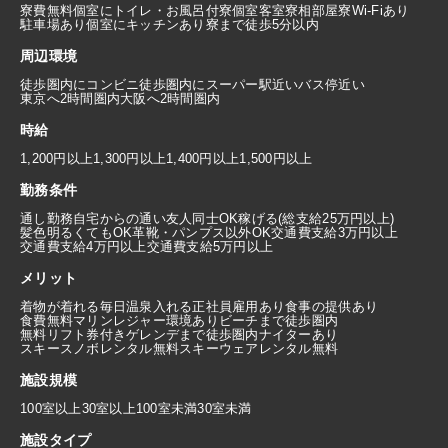
寮費無料
個室にトイレ・お風呂付
寮個室
客室寮
相部屋寮
Wi-Fiあり
駐車場あり
個室にキッチンあり
寮まで徒歩5分以内
周辺環境
徒歩圏内にコンビニ
徒歩圏内にスーパー
駅近い
バス停近い
東京へ2時間圏内
大阪へ2時間圏内
時給
1,200円以上
1,300円以上
1,400円以上
1,500円以上
勤務条件
通し勤務
自宅からの通い
友人同士OK
稼げる(総支給25万円以上)
髪色明るくてもOK
革靴・パンプス以外OK
交通費支給3万円以上
交通費支給4万円以上
交通費支給5万円以上
メリット
着物が着れる
毎日温泉入れる
正社員雇用あり
食事の提供あり
食費無料
マリンレジャー環境あり
ビーチまで徒歩圏内
無料リフト券付き
ゲレンデまで徒歩圏内
ナイターあり
スキースノボレンタル無料
スキーウェアレンタル無料
施設規模
100室以上
30室以上100室未満
30室未満
施設タイプ