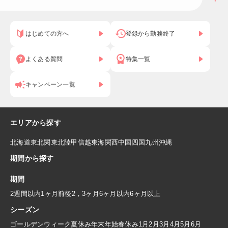
はじめての方へ
登録から勤務終了
よくある質問
特集一覧
キャンペーン一覧
エリアから探す
北海道
東北
関東
北陸
甲信越
東海
関西
中国
四国
九州
沖縄
期間から探す
期間
2週間以内
1ヶ月前後
2，3ヶ月
6ヶ月以内
6ヶ月以上
シーズン
ゴールデンウィーク
夏休み
年末年始
春休み
1月
2月
3月
4月
5月
6月