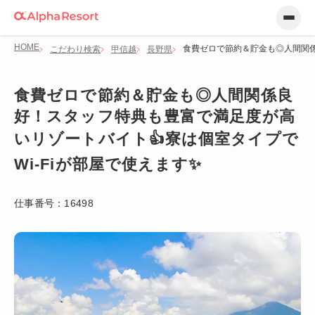
HOME
食費ゼロで節約＆貯金も◎人間関係
こだわり検索
甲信越
長野県
食費ゼロで節約＆貯金も◎人間関係良
好！スタッフ特典も豊富で満足度が高
いリゾートバイト👍寮は個室タイプで
Wi-Fiが部屋で使えます✨
仕事番号：
16498