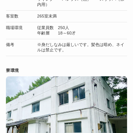
内用）
客室数
265室未満
職場環境
従業員数 250人
年齢層 18～60才
備考
※身だしなみは厳しいです。髪色は暗め、ネイ
ルは禁止です。
寮環境