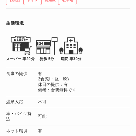
生活環境
スーパー 車20分
徒歩 5分
病院 車30分
食事の提供
有
3食(朝・昼・晩)
休日の提供：有
備考：食費無料です
温泉入浴
不可
車・バイク持
可能
込
ネット環境
有