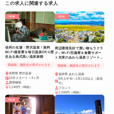
この求人に関連する求人
信州の名湯・野沢温泉！無料
周辺環境良好で買い物もラクラ
Wi-Fi個室寮＆毎日温泉OK☆歴
ク♪ Wi-Fi完備寮＆食費サポー
史ある格式高い温泉旅館
ト充実のあわら温泉リゾートバ
イト
登録後、施設名が表示されます
登録後、施設名が表示されます
長野県 野沢温泉
福井県 あわら温泉
10月スタート～3ヶ月
9月上中旬～1月11日以上（延長
調理補助
可）
1,240円
（時給）
フロント
1,300円
（時給）