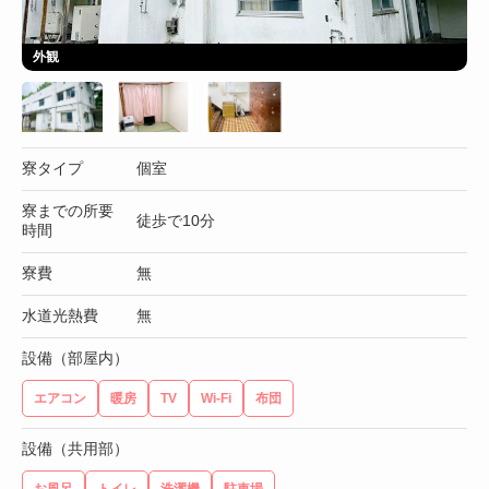
外観
寮タイプ
個室
寮までの所要
徒歩で10分
時間
寮費
無
水道光熱費
無
設備（部屋内）
エアコン
暖房
TV
Wi-Fi
布団
設備（共用部）
お風呂
トイレ
洗濯機
駐車場