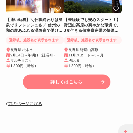
【通い勤務】＼仕事終わりは温
【未経験でも安心スタート！】
泉でリフレッシュ♨／ 信州の
野辺山高原の爽やかな環境で、
和の趣あふれる温泉宿で働ける
3食付き＆個室寮完備の快適リ
人気リゾートバイト♪
ゾートバイト♪
登録後、施設名が表示されます
登録後、施設名が表示されます
長野県 松本市
長野県 野辺山高原
9月14日～年明け（延長可）
11月スタート～3ヶ月
マルチタスク
洗い場
1,300円
（時給）
1,200円
（時給）
詳しくはこちら
前のページに戻る