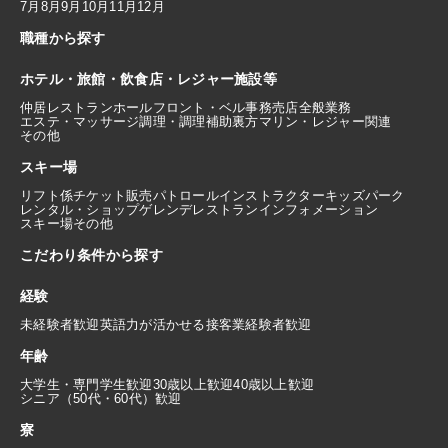
7月
8月
9月
10月
11月
12月
職種から探す
ホテル・旅館・飲食店・レジャー施設等
仲居
レストランホール
フロント・ベル
事務
売店
全般業務
エステ・マッサージ
調理・調理補助
裏方
マリン・レジャー関連
その他
スキー場
リフト係
チケット販売
パトロール
インストラクター
キッズパーク
レンタル・ショップ
ゲレンデレストラン
インフォメーション
スキー場その他
こだわり条件から探す
経験
未経験者歓迎
英語力が活かせる
接客業経験者歓迎
年齢
大学生・専門学生歓迎
30歳以上歓迎
40歳以上歓迎
シニア（50代・60代）歓迎
寮