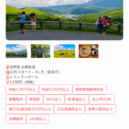
長野県 白樺高原
12月スタート～3ヶ月（延長可）
レストランホール
1,300円
（時給）
時給1,300円以上
時給1,200円以上
接客業経験者歓迎
寮費無料
寮個室
Wi-Fiあり
駐車場あり
友人同士OK
稼げる(総支給25万円以上)
正社員雇用あり
食事の提供あり
食費無料
100室以上