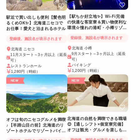
【駅ちか好立地✨】Wi-Fi完備
駅近で買い出しも便利【髪色明
の快適な客室寮＆買い物便利な
るくめOK✨】北海道ニセコで
環境☆憧れの港町・小樽リゾー
お仕事！愛犬と泊まれるホテル
トバイト
登録後、施設名が表示されます
登録後、施設名が表示されます
北海道 小樽
北海道 ニセコ
9月スタート～3ヶ月以上（延長
11月スタート～3ヶ月以上（延長
可）
可）
バイキング
レストランホール
1,200円
（時給）
1,280円
（時給）
北海道の自然を満喫できる職場
オフは旬のニセコグルメを満喫
😊【通しシフト×個室寮完備】
♪【羊蹄山目の前】北海道のリ
オフは観光・グルメを楽しも
ゾートホテルでリゾートバイト
う！
☆