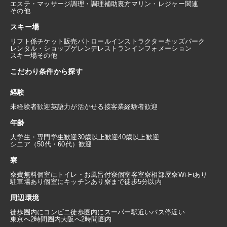
エステ・マッサージ
調理・調理補助
裏方
マリン・レジャー関連
その他
スキー場
リフト係
チケット販売
パトロール
インストラクター
キッズパーク
レンタル・ショップ
ゲレンデレストラン
インフォメーション
スキー場その他
こだわり条件から探す
経験
未経験者歓迎
英語力が活かせる
接客業経験者歓迎
年齢
大学生・専門学生歓迎
30歳以上歓迎
40歳以上歓迎
シニア（50代・60代）歓迎
寮
寮費無料
個室にトイレ・お風呂付
寮個室
客室寮
相部屋寮
Wi-Fiあり
駐車場あり
個室にキッチンあり
寮まで徒歩5分以内
周辺環境
徒歩圏内にコンビニ
徒歩圏内にスーパー
駅近い
バス停近い
東京へ2時間圏内
大阪へ2時間圏内