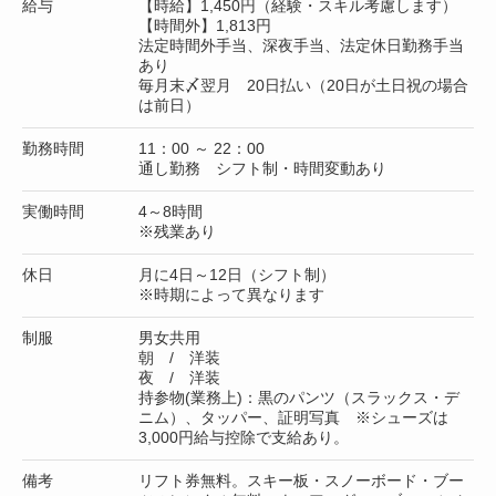
給与
【時給】1,450円（経験・スキル考慮します）
【時間外】1,813円
法定時間外手当、深夜手当、法定休日勤務手当
あり
毎月末〆翌月 20日払い（20日が土日祝の場合
は前日）
勤務時間
11：00 ～ 22：00
通し勤務 シフト制・時間変動あり
実働時間
4～8時間
※残業あり
休日
月に4日～12日（シフト制）
※時期によって異なります
制服
男女共用
朝 / 洋装
夜 / 洋装
持参物(業務上)：黒のパンツ（スラックス・デ
ニム）、タッパー、証明写真 ※シューズは
3,000円給与控除で支給あり。
備考
リフト券無料。スキー板・スノーボード・ブー