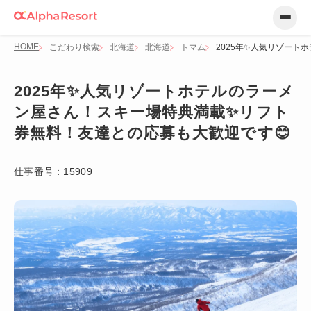
HOME
こだわり検索
北海道
北海道
トマム
2025年✨人気リゾート
2025年✨人気リゾートホテルのラーメ
ン屋さん！スキー場特典満載✨リフト
券無料！友達との応募も大歓迎です😊
仕事番号：
15909