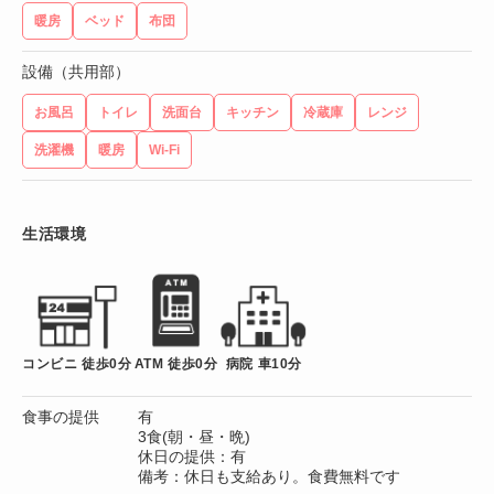
暖房
ベッド
布団
設備（共用部）
お風呂
トイレ
洗面台
キッチン
冷蔵庫
レンジ
洗濯機
暖房
Wi-Fi
生活環境
コンビニ 徒歩0分
ATM 徒歩0分
病院 車10分
食事の提供
有
3食(朝・昼・晩)
休日の提供：有
備考：休日も支給あり。食費無料です