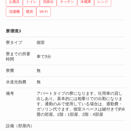
お風呂
トイレ
洗面台
キッチン
冷蔵庫
レンジ
洗濯機
暖房
Wi-Fi
寮環境3
寮タイプ
個室
寮までの所要
車で3分
時間
寮費
無
水道光熱費
無
備考
アパートタイプの寮になります。社用車の貸し
出しあり。基本的には相乗りでの出勤になりま
す。通勤のみで使用している場合は、通勤費・
ガソリン代でます。個室スペースは鍵付きで約6
畳の部屋。1階：1部屋、2階：4部屋
設備（部屋内）