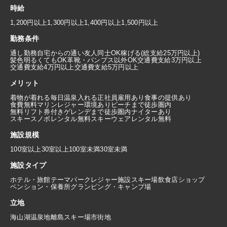
時給
1,200円以上
1,300円以上
1,400円以上
1,500円以上
勤務条件
通し勤務
自宅からの通い
友人同士OK
稼げる(総支給25万円以上)
髪色明るくてもOK
革靴・パンプス以外OK
交通費支給3万円以上
交通費支給4万円以上
交通費支給5万円以上
メリット
着物が着れる
毎日温泉入れる
正社員雇用あり
食事の提供あり
食費無料
マリンレジャー環境あり
ビーチまで徒歩圏内
無料リフト券付き
ゲレンデまで徒歩圏内
ナイターあり
スキースノボレンタル無料
スキーウェアレンタル無料
施設規模
100室以上
30室以上100室未満
30室未満
施設タイプ
ホテル・旅館
テーマパーク
レジャー施設
スキー場
飲食店
ショップ
ペンション・保養所
グランピング・キャンプ場
立地
海
山
湖
温泉地
離島
スキー場
市街地