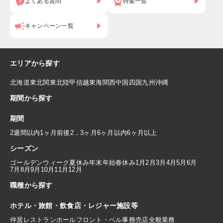
よくある質問
特集一覧
キャンペーン一覧
エリアから探す
北海道
東北
関東
北陸
甲信越
東海
関西
中国
四国
九州
沖縄
期間から探す
期間
2週間以内
1ヶ月前後
2，3ヶ月
6ヶ月以内
6ヶ月以上
シーズン
ゴールデンウィーク
夏休み
年末年始
春休み
1月
2月
3月
4月
5月
6月
7月
8月
9月
10月
11月
12月
職種から探す
ホテル・旅館・飲食店・レジャー施設等
仲居
レストランホール
フロント・ベル
事務
売店
全般業務