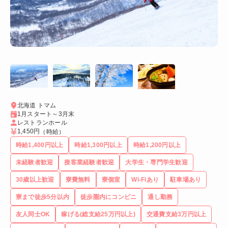
北海道 トマム
1月スタート～3月末
レストランホール
1,450円
（時給）
時給1,400円以上
時給1,300円以上
時給1,200円以上
未経験者歓迎
接客業経験者歓迎
大学生・専門学生歓迎
30歳以上歓迎
寮費無料
寮個室
Wi-Fiあり
駐車場あり
寮まで徒歩5分以内
徒歩圏内にコンビニ
通し勤務
友人同士OK
稼げる(総支給25万円以上)
交通費支給3万円以上