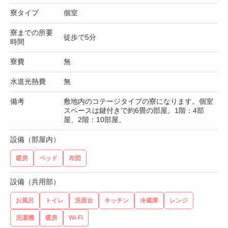
寮タイプ
個室
寮までの所要
徒歩で5分
時間
寮費
無
水道光熱費
無
備考
敷地内のコテージタイプの寮になります。個室
スペースは鍵付きで約6畳の部屋。1階：4部
屋、2階：10部屋。
設備（部屋内）
暖房
ベッド
布団
設備（共用部）
お風呂
トイレ
洗面台
キッチン
冷蔵庫
レンジ
洗濯機
暖房
Wi-Fi