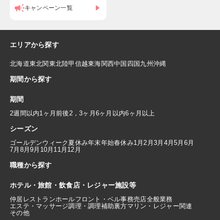
キャンペーン一覧
エリアから探す
北海道
東北
関東
北陸
甲信越
東海
関西
中国
四国
九州
沖縄
期間から探す
期間
2週間以内
1ヶ月前後
2，3ヶ月
6ヶ月以内
6ヶ月以上
シーズン
ゴールデンウィーク
夏休み
年末年始
春休み
1月
2月
3月
4月
5月
6月
7月
8月
9月
10月
11月
12月
職種から探す
ホテル・旅館・飲食店・レジャー施設等
仲居
レストランホール
フロント・ベル
事務
売店
全般業務
エステ・マッサージ
調理・調理補助
裏方
マリン・レジャー関連
その他