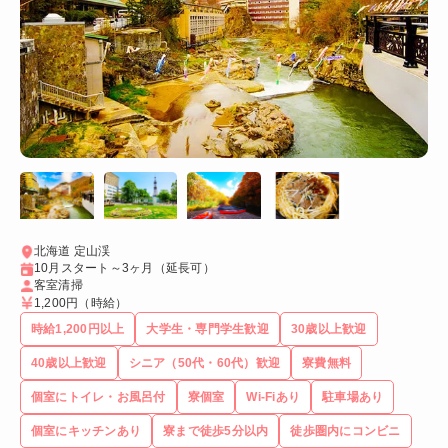
北海道 定山渓
10月スタート～3ヶ月（延長可）
客室清掃
1,200円
（時給）
時給1,200円以上
大学生・専門学生歓迎
30歳以上歓迎
40歳以上歓迎
シニア（50代・60代）歓迎
寮費無料
個室にトイレ・お風呂付
寮個室
Wi-Fiあり
駐車場あり
個室にキッチンあり
寮まで徒歩5分以内
徒歩圏内にコンビニ