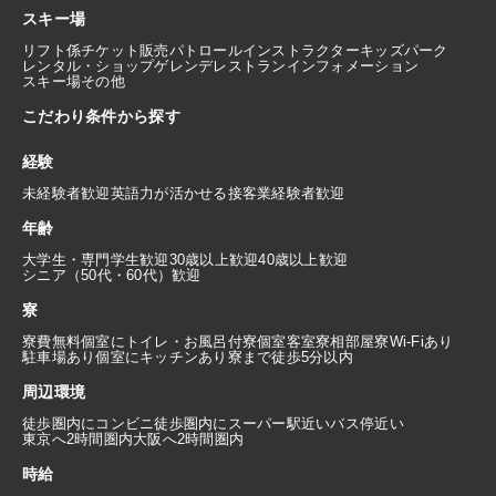
スキー場
リフト係
チケット販売
パトロール
インストラクター
キッズパーク
レンタル・ショップ
ゲレンデレストラン
インフォメーション
スキー場その他
こだわり条件から探す
経験
未経験者歓迎
英語力が活かせる
接客業経験者歓迎
年齢
大学生・専門学生歓迎
30歳以上歓迎
40歳以上歓迎
シニア（50代・60代）歓迎
寮
寮費無料
個室にトイレ・お風呂付
寮個室
客室寮
相部屋寮
Wi-Fiあり
駐車場あり
個室にキッチンあり
寮まで徒歩5分以内
周辺環境
徒歩圏内にコンビニ
徒歩圏内にスーパー
駅近い
バス停近い
東京へ2時間圏内
大阪へ2時間圏内
時給