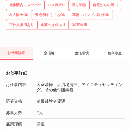
徒歩圏内にスーパー
バス停近い
通し勤務
自宅からの通い
友人同士OK
髪色明るくてもOK
革靴・パンプス以外OK
正社員雇用あり
食事の提供あり
30室未満
お仕事詳細
寮環境
生活環境
福利厚生
お仕事詳細
お仕事内容
客室清掃、大浴場清掃、アメニティセッティン
グ、その他付随業務
応募資格
清掃経験者優遇
募集人数
2人
雇用形態
派遣