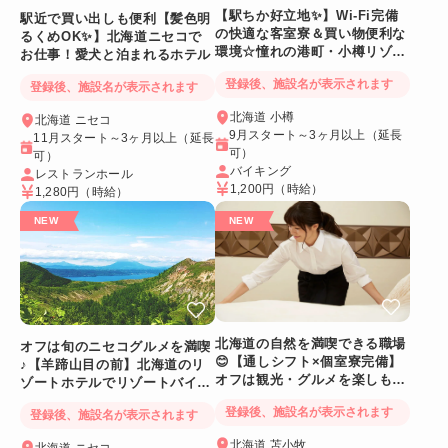
【駅ちか好立地✨】Wi-Fi完備
駅近で買い出しも便利【髪色明
の快適な客室寮＆買い物便利な
るくめOK✨】北海道ニセコで
環境☆憧れの港町・小樽リゾー
お仕事！愛犬と泊まれるホテル
トバイト
登録後、施設名が表示されます
登録後、施設名が表示されます
北海道 小樽
北海道 ニセコ
9月スタート～3ヶ月以上（延長
11月スタート～3ヶ月以上（延長
可）
可）
バイキング
レストランホール
1,200円
（時給）
1,280円
（時給）
北海道の自然を満喫できる職場
オフは旬のニセコグルメを満喫
😊【通しシフト×個室寮完備】
♪【羊蹄山目の前】北海道のリ
オフは観光・グルメを楽しも
ゾートホテルでリゾートバイト
う！
☆
登録後、施設名が表示されます
登録後、施設名が表示されます
北海道 苫小牧
北海道 ニセコ