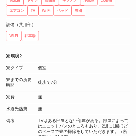
お風呂
トイレ
洗面台
キッチン
冷蔵庫
洗濯機
エアコン
TV
Wi-Fi
ベッド
布団
設備（共用部）
Wi-Fi
駐車場
寮環境2
寮タイプ
個室
寮までの所要
徒歩で7分
時間
寮費
無
水道光熱費
無
備考
TVはある部屋とない部屋がある。部屋によって
はユニットバスのところもあり。2週に1回ほど
のペースで寮の掃除をしていただきます。（所