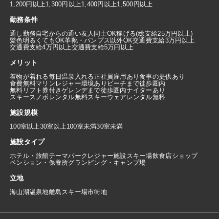
1,200円以上
1,300円以上
1,400円以上
1,500円以上
勤務条件
通し勤務
自宅からの通い
友人同士OK
稼げる(総支給25万円以上)
髪色明るくてもOK
革靴・パンプス以外OK
交通費支給3万円以上
交通費支給4万円以上
交通費支給5万円以上
メリット
着物が着れる
毎日温泉入れる
正社員雇用あり
食事の提供あり
食費無料
マリンレジャー環境あり
ビーチまで徒歩圏内
無料リフト券付き
ゲレンデまで徒歩圏内
ナイターあり
スキースノボレンタル無料
スキーウェアレンタル無料
施設規模
100室以上
30室以上100室未満
30室未満
施設タイプ
ホテル・旅館
テーマパーク
レジャー施設
スキー場
飲食店
ショップ
ペンション・保養所
グランピング・キャンプ場
立地
海
山
湖
温泉地
離島
スキー場
市街地