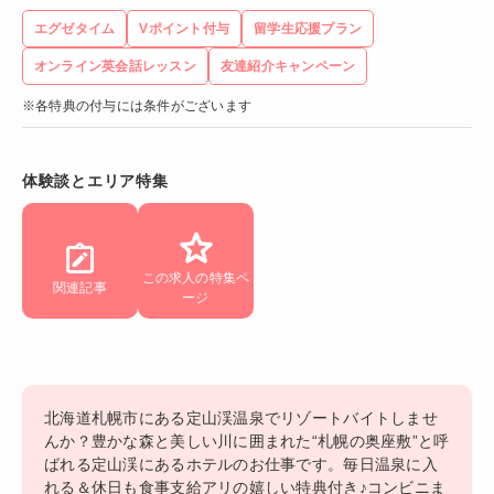
エグゼタイム
Vポイント付与
留学生応援プラン
オンライン英会話レッスン
友達紹介キャンペーン
※各特典の付与には条件がございます
体験談とエリア特集
この求人の特集ペ
関連記事
ージ
北海道札幌市にある定山渓温泉でリゾートバイトしませ
んか？豊かな森と美しい川に囲まれた“札幌の奥座敷”と呼
ばれる定山渓にあるホテルのお仕事です。毎日温泉に入
れる＆休日も食事支給アリの嬉しい特典付き♪コンビニま