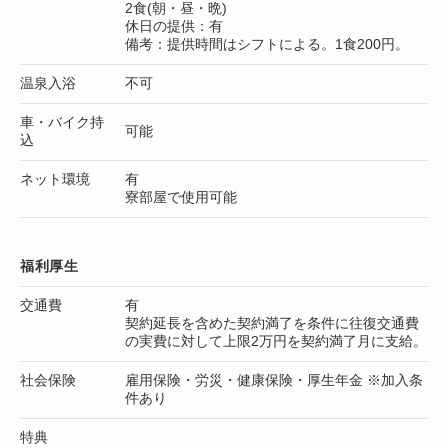
2食(朝・昼・晩)
休日の提供：有
備考：提供時間はシフトによる。1食200円。
温泉入浴
不可
車・バイク持
可能
込
ネット環境
有
寮部屋で使用可能
福利厚生
交通費
有
契約延長を含めた契約満了を条件に往復交通費
の実費に対して上限2万円を契約満了月に支給。
社会保険
雇用保険・労災・健康保険・厚生年金 ※加入条
件あり
特典