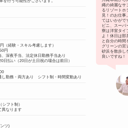
洗車を行う可能性がございます。
縄の綺麗なサ
るリゾートホ
見！のお仕事
てはいかがで
ビニ、スーパ
寮は洋室タイ
よ！休日は部
と自分の時間
80円（経験・スキル考慮します）
グリーンの宮
50円
砂浜を散歩し
当、深夜手当、法定休日勤務手当あり
良いですね！
20日払い（20日が土日祝の場合は前日）
00
通し勤務・両方あり シフト制・時間変動あり
（シフト制）
て異なります
ンツ)