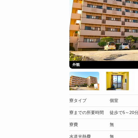
外観
寮タイプ
個室
寮までの所要時間
徒歩で5～20
寮費
無
水道光熱費
無