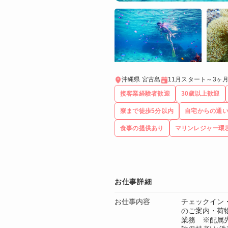
沖縄県 宮古島
11月スタート～3ヶ
接客業経験者歓迎
30歳以上歓迎
寮まで徒歩5分以内
自宅からの通
食事の提供あり
マリンレジャー環
お仕事詳細
お仕事内容
チェックイン
のご案内・荷
業務 ※配属