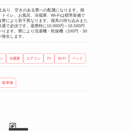
以上あり、空きのある寮への配属になります。個
トイレ、お風呂、冷蔵庫、Wi-Fiは標準装備で
は寮により若干異なります。寝具の持ち込みまた
通で必須です。退寮時に10,000円～16,500円
ります。寮により洗濯機・乾燥機（100円・30
が発生します。
ン
冷蔵庫
エアコン
TV
Wi-Fi
ベッド
駐車場