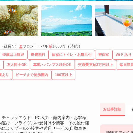
（時給）
月（延長可）
フロント・ベル
1,080円
40歳以上歓迎
寮費無料
個室にトイレ・お風呂付
寮個室
Wi-Fiあり
い
友人同士OK
革靴・パンプス以外OK
交通費支給3万円以上
毎日温
境あり
ビーチまで徒歩圏内
100室以上
お仕事詳細
・チェックアウト・PC入力・館内案内・お客様
物運び・ブライダルの受付けや接客 その他付随
先によりプールの接客や送迎サービス(自動車免
沖縄本島から南