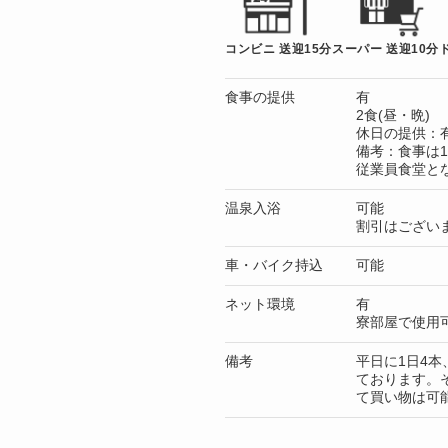
コンビニ 送迎15分
スーパー 送迎10分
食事の提供
有
2食(昼・晩)
休日の提供：
備考：食事は1
従業員食堂と
温泉入浴
可能
割引はござい
車・バイク持込
可能
ネット環境
有
寮部屋で使用
備考
平日に1日4
ております。
て買い物は可