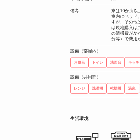
備考
寮は10か所
室内にベッド、
すが、その他
は現地購入は共
の清掃費がかか
分等）で費用
設備（部屋内）
お風呂
トイレ
洗面台
キッチ
設備（共用部）
レンジ
洗濯機
乾燥機
温泉
生活環境