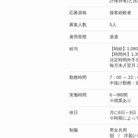
許保持者)と
応募資格
接客経験者
募集人数
5人
雇用形態
派遣
給与
【時給】1,0
【時間外】1,3
法定時間外手
毎月末〆翌月 
勤務時間
7：00 ～ 22：
中抜け勤務・
実働時間
6～8時間
※残業あり
休日
月に6日～8日
※時期によっ
制服
男女共用
朝 / 洋装(パ