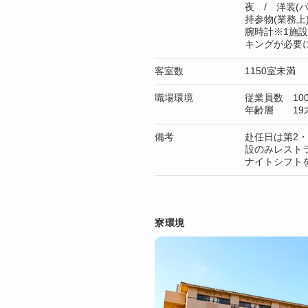
夜 / 洋装(パ
持参物(業務
腕時計※1施
キングが必要
客室数
1150室未満
職場環境
従業員数 10
年齢層 19才
備考
赴任日は第2
設のみレスト
ナイトシフト
寮環境