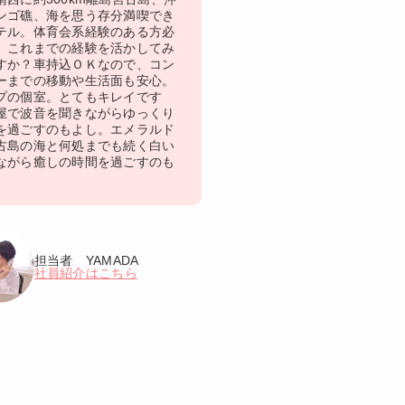
ンゴ礁、海を思う存分満喫でき
テル。体育会系経験のある方必
。これまでの経験を活かしてみ
すか？車持込ＯＫなので、コン
ーまでの移動や生活面も安心。
プの個室。とてもキレイです
屋で波音を聞きながらゆっくり
を過ごすのもよし。エメラルド
古島の海と何処までも続く白い
ながら癒しの時間を過ごすのも
担当者 YAMADA
社員紹介はこちら