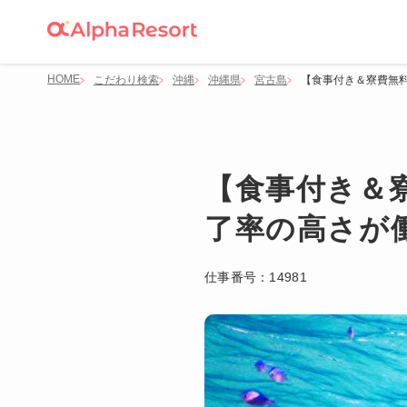
HOME
こだわり検索
沖縄
沖縄県
宮古島
【食事付き＆寮費無
【食事付き＆
了率の高さが
仕事番号：
14981