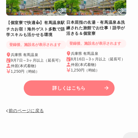
日本屈指の名湯・有馬温泉♨洗
【個室寮で快適👍】有馬温泉駅
練された旅館でお仕事！語学が
チカお宿！海外ゲスト多数で語
活きる＆個室寮
学スキルも活かせる環境
登録後、施設名が表示されます
登録後、施設名が表示されます
兵庫県 有馬温泉
兵庫県 有馬温泉
8月16日～3ヶ月以上（延長可）
9月7日～3ヶ月以上（延長可）
仲居(本式着物)
仲居(本式着物)
1,250円
（時給）
1,250円
（時給）
詳しくはこちら
前のページに戻る