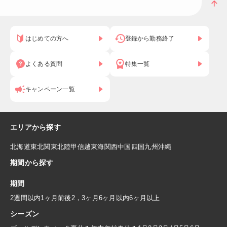
はじめての方へ
登録から勤務終了
よくある質問
特集一覧
キャンペーン一覧
エリアから探す
北海道
東北
関東
北陸
甲信越
東海
関西
中国
四国
九州
沖縄
期間から探す
期間
2週間以内
1ヶ月前後
2，3ヶ月
6ヶ月以内
6ヶ月以上
シーズン