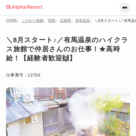
HOME
こだわり検索
関西
兵庫県
有馬温泉
＼8月スタート♪／有馬
＼8月スタート♪／有馬温泉のハイクラ
ス旅館で仲居さんのお仕事！★高時
給！【経験者歓迎🙌】
仕事番号：
12766