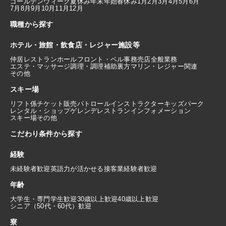
ゴールデンウィーク
夏休み
年末年始
春休み
1月
2月
3月
4月
5月
6月
7月
8月
9月
10月
11月
12月
職種から探す
ホテル・旅館・飲食店・レジャー施設等
仲居
レストランホール
フロント・ベル
事務
売店
全般業務
エステ・マッサージ
調理・調理補助
裏方
マリン・レジャー関連
その他
スキー場
リフト係
チケット販売
パトロール
インストラクター
キッズパーク
レンタル・ショップ
ゲレンデレストラン
インフォメーション
スキー場その他
こだわり条件から探す
経験
未経験者歓迎
英語力が活かせる
接客業経験者歓迎
年齢
大学生・専門学生歓迎
30歳以上歓迎
40歳以上歓迎
シニア（50代・60代）歓迎
寮