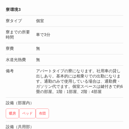
寮環境3
寮タイプ
個室
寮までの所要
車で3分
時間
寮費
無
水道光熱費
無
備考
アパートタイプの寮になります。社用車の貸し
出しあり。基本的には相乗りでの出勤になりま
す。通勤のみで使用している場合は、通勤費・
ガソリン代でます。個室スペースは鍵付きで約6
畳の部屋。1階：1部屋、2階：4部屋
設備（部屋内）
暖房
ベッド
布団
設備（共用部）