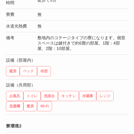
徒歩で5分
時間
寮費
無
水道光熱費
無
備考
敷地内のコテージタイプの寮になります。個室
スペースは鍵付きで約6畳の部屋。1階：4部
屋、2階：10部屋。
設備（部屋内）
暖房
ベッド
布団
設備（共用部）
お風呂
トイレ
洗面台
キッチン
冷蔵庫
レンジ
洗濯機
暖房
Wi-Fi
寮環境2