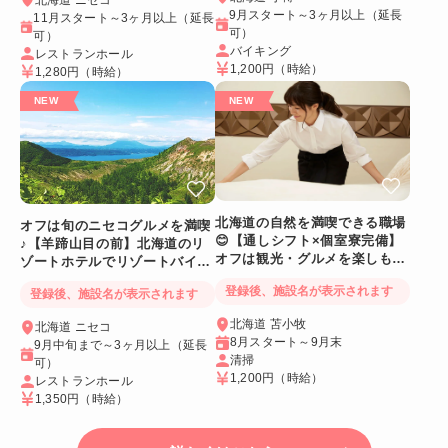
9月スタート～3ヶ月以上（延長
11月スタート～3ヶ月以上（延長
可）
可）
バイキング
レストランホール
1,200円
（時給）
1,280円
（時給）
北海道の自然を満喫できる職場
オフは旬のニセコグルメを満喫
😊【通しシフト×個室寮完備】
♪【羊蹄山目の前】北海道のリ
オフは観光・グルメを楽しも
ゾートホテルでリゾートバイト
う！
☆
登録後、施設名が表示されます
登録後、施設名が表示されます
北海道 苫小牧
北海道 ニセコ
8月スタート～9月末
9月中旬まで～3ヶ月以上（延長
清掃
可）
1,200円
（時給）
レストランホール
1,350円
（時給）