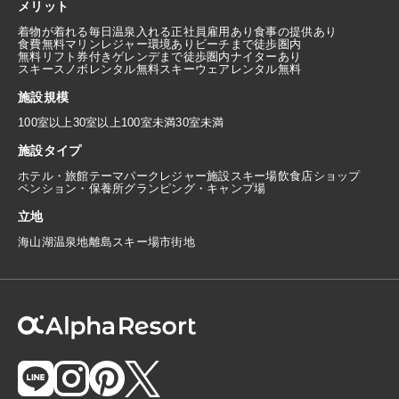
メリット
着物が着れる
毎日温泉入れる
正社員雇用あり
食事の提供あり
食費無料
マリンレジャー環境あり
ビーチまで徒歩圏内
無料リフト券付き
ゲレンデまで徒歩圏内
ナイターあり
スキースノボレンタル無料
スキーウェアレンタル無料
施設規模
100室以上
30室以上100室未満
30室未満
施設タイプ
ホテル・旅館
テーマパーク
レジャー施設
スキー場
飲食店
ショップ
ペンション・保養所
グランピング・キャンプ場
立地
海
山
湖
温泉地
離島
スキー場
市街地