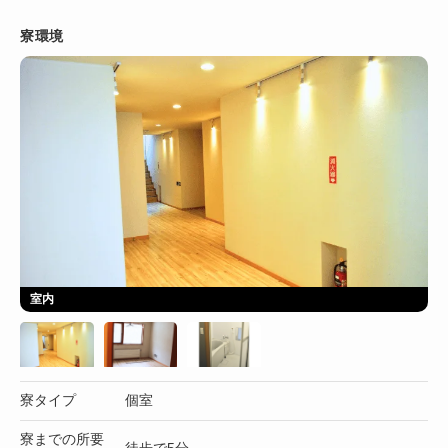
寮環境
室内
寮タイプ
個室
寮までの所要