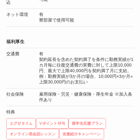
込
ネット環境
有
寮部屋で使用可能
福利厚生
交通費
有
契約延長を含めた契約満了を条件に勤務実績が1
カ月毎に往復交通費の実費に対して上限10,000
円、最大で上限40,000円を契約満了月に支給。
例：勤務実績が3か月の場合、10,000円×3か月=
上限30,000円のお支払い
社会保険
雇用保険・労災・健康保険・厚生年金 ※加入条
件あり
特典
エグゼタイム
Vポイント付与
留学生応援プラン
オンライン英会話レッスン
友達紹介キャンペーン