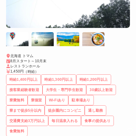
北海道 トマム
8月スタート～10月末
レストランホール
1,450円
（時給）
時給1,400円以上
時給1,300円以上
時給1,200円以上
接客業経験者歓迎
大学生・専門学生歓迎
30歳以上歓迎
寮費無料
寮個室
Wi-Fiあり
駐車場あり
寮まで徒歩5分以内
徒歩圏内にコンビニ
通し勤務
交通費支給3万円以上
毎日温泉入れる
食事の提供あり
食費無料