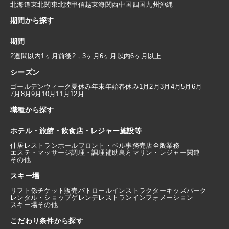
北海道
東北
関東
北陸
甲信越
東海
関西
中国
四国
九州
沖縄
期間から探す
期間
2週間以内
1ヶ月前後
2，3ヶ月
6ヶ月以内
6ヶ月以上
シーズン
ゴールデンウィーク
夏休み
年末年始
春休み
1月
2月
3月
4月
5月
6月
7月
8月
9月
10月
11月
12月
職種から探す
ホテル・旅館・飲食店・レジャー施設等
仲居
レストランホール
フロント・ベル
事務
売店
全般業務
エステ・マッサージ
調理・調理補助
裏方
マリン・レジャー関連
その他
スキー場
リフト係
チケット販売
パトロール
インストラクター
キッズパーク
レンタル・ショップ
ゲレンデレストラン
インフォメーション
スキー場その他
こだわり条件から探す