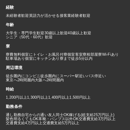
経験
未経験者歓迎
英語力が活かせる
接客業経験者歓迎
年齢
大学生・専門学生歓迎
30歳以上歓迎
40歳以上歓迎
シニア（50代・60代）歓迎
寮
寮費無料
個室にトイレ・お風呂付
寮個室
客室寮
相部屋寮
Wi-Fiあり
駐車場あり
個室にキッチンあり
寮まで徒歩5分以内
周辺環境
徒歩圏内にコンビニ
徒歩圏内にスーパー
駅近い
バス停近い
東京へ2時間圏内
大阪へ2時間圏内
時給
1,200円以上
1,300円以上
1,400円以上
1,500円以上
勤務条件
通し勤務
自宅からの通い
友人同士OK
稼げる(総支給25万円以上)
髪色明るくてもOK
革靴・パンプス以外OK
交通費支給3万円以上
交通費支給4万円以上
交通費支給5万円以上