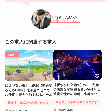
担当者 ASAKA
社員紹介はこちら
この求人に関連する求人
【駅ちか好立地✨】Wi-Fi完備
駅近で買い出しも便利【髪色明
の快適な客室寮＆買い物便利な
るくめOK✨】北海道ニセコで
環境☆憧れの港町・小樽リゾー
お仕事！愛犬と泊まれるホテル
トバイト
登録後、施設名が表示されます
登録後、施設名が表示されます
北海道 小樽
北海道 ニセコ