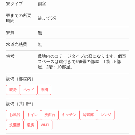
寮タイプ
個室
寮までの所要
徒歩で5分
時間
寮費
無
水道光熱費
無
備考
敷地内のコテージタイプの寮になります。個室
スペースは鍵付きで約6畳の部屋。1階：5部
屋、2階：10部屋。
設備（部屋内）
暖房
ベッド
布団
設備（共用部）
お風呂
トイレ
洗面台
キッチン
冷蔵庫
レンジ
洗濯機
暖房
Wi-Fi