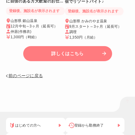
に自信のある方大歓迎のお仕事
宿でリゾートバイト♪
です！
登録後、施設名が表示されます
登録後、施設名が表示されます
山形県 銀山温泉
山形県 かみのやま温泉
12月中旬～3ヶ月（延長可）
9月スタート～3ヶ月（延長可）
仲居(作務衣)
調理
1,300円
（時給）
1,350円
（月給）
詳しくはこちら
前のページに戻る
はじめての方へ
登録から勤務終了