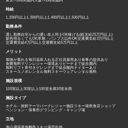
東京へ2時間圏内
大阪へ2時間圏内
時給
1,200円以上
1,300円以上
1,400円以上
1,500円以上
勤務条件
通し勤務
自宅からの通い
友人同士OK
稼げる(総支給25万円以上)
髪色明るくてもOK
革靴・パンプス以外OK
交通費支給3万円以上
交通費支給4万円以上
交通費支給5万円以上
メリット
着物が着れる
毎日温泉入れる
正社員雇用あり
食事の提供あり
食費無料
マリンレジャー環境あり
ビーチまで徒歩圏内
無料リフト券付き
ゲレンデまで徒歩圏内
ナイターあり
スキースノボレンタル無料
スキーウェアレンタル無料
施設規模
100室以上
30室以上100室未満
30室未満
施設タイプ
ホテル・旅館
テーマパーク
レジャー施設
スキー場
飲食店
ショップ
ペンション・保養所
グランピング・キャンプ場
立地
海
山
湖
温泉地
離島
スキー場
市街地