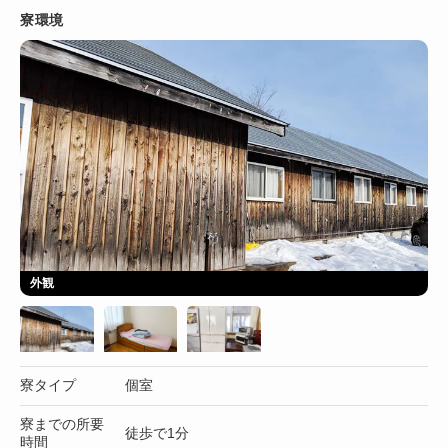
寮環境
外観
寮タイプ
個室
寮までの所要
徒歩で1分
時間