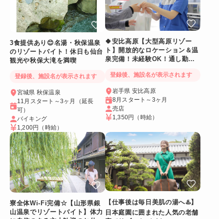
🍀安比高原【大型高原リゾー
3食提供あり😊名湯・秋保温泉
ト】開放的なロケーション＆温
のリゾートバイト！休日も仙台
泉完備！未経験OK！通し勤務
観光や秋保大滝を満喫
でめりはりバッチリ☆
登録後、施設名が表示されます
登録後、施設名が表示されます
岩手県 安比高原
宮城県 秋保温泉
8月スタート～3ヶ月
11月スタート～3ヶ月（延長
売店
可）
1,350円
（時給）
バイキング
1,200円
（時給）
【仕事後は毎日美肌の湯へ♨️】
寮全体Wi-Fi完備☆【山形県銀
山温泉でリゾートバイト】体力
日本庭園に囲まれた人気の老舗