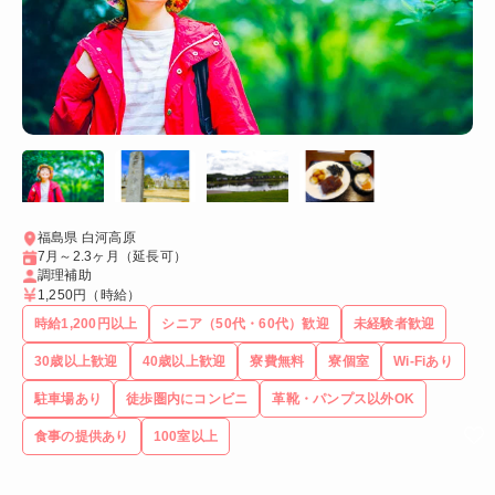
福島県 白河高原
7月～2.3ヶ月（延長可）
調理補助
1,250円
（時給）
時給1,200円以上
シニア（50代・60代）歓迎
未経験者歓迎
30歳以上歓迎
40歳以上歓迎
寮費無料
寮個室
Wi-Fiあり
駐車場あり
徒歩圏内にコンビニ
革靴・パンプス以外OK
食事の提供あり
100室以上