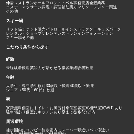
仲居
レストランホール
フロント・ベル
事務
売店
全般業務
エステ・マッサージ
調理・調理補助
裏方
マリン・レジャー関連
その他
スキー場
リフト係
チケット販売
パトロール
インストラクター
キッズパーク
レンタル・ショップ
ゲレンデレストラン
インフォメーション
スキー場その他
こだわり条件から探す
経験
未経験者歓迎
英語力が活かせる
接客業経験者歓迎
年齢
大学生・専門学生歓迎
30歳以上歓迎
40歳以上歓迎
シニア（50代・60代）歓迎
寮
寮費無料
個室にトイレ・お風呂付
寮個室
客室寮
相部屋寮
Wi-Fiあり
駐車場あり
個室にキッチンあり
寮まで徒歩5分以内
周辺環境
徒歩圏内にコンビニ
徒歩圏内にスーパー
駅近い
バス停近い