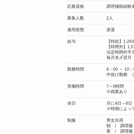
応募資格
調理補助経験
募集人数
2人
雇用形態
派遣
給与
【時給】1,2
【時間外】1,5
法定時間外手
毎月末〆翌月 
勤務時間
6：00 ～ 10：
中抜け勤務 
実働時間
7～8時間
※残業あり
休日
月に4日～8日
※時期によっ
制服
男女共用
朝 / 調理服
夜 / 調理服