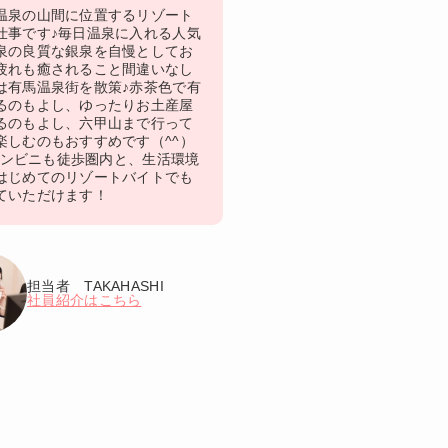
温泉の山間に位置するリゾート
仕事です♪毎日温泉に入れる人気
泉の良質な銀泉を自慢としてお
疲れも癒されること間違いなし
は有馬温泉街を散策♪赤茶色で有
るのもよし、ゆったりお土産屋
るのもよし、六甲山まで行って
楽しむのもおすすめです（^^）
、コンビニも徒歩圏内と、生活環境
はじめてのリゾートバイトでも
ていただけます！
担当者 TAKAHASHI
社員紹介はこちら