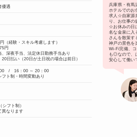
兵庫県・有馬
者優遇
ホテルでのお
求人☆自家源
り、お仕事の
☆お休みの日
名な金泉に入
さんを散策す
60円（経験・スキル考慮します）
神戸の景色を
75円
Wi-Fi完備
当、深夜手当、法定休日勤務手当あり
も◎なので、
20日払い（20日が土日祝の場合は前日）
安心して働い
00 / 16：00 ～ 20：00
シフト制・時間変動あり
（シフト制）
て異なります