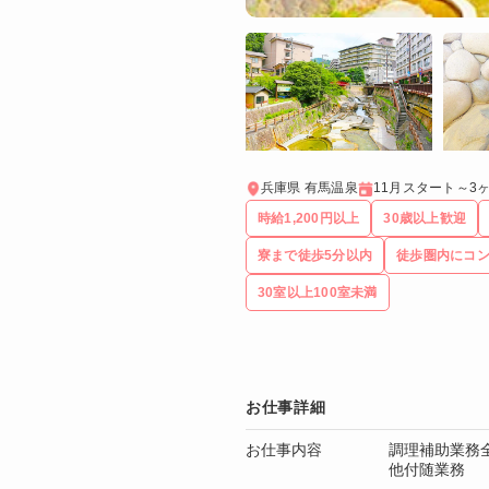
兵庫県 有馬温泉
11月スタート～3
時給1,200円以上
30歳以上歓迎
寮まで徒歩5分以内
徒歩圏内にコ
30室以上100室未満
お仕事詳細
お仕事内容
調理補助業務
他付随業務