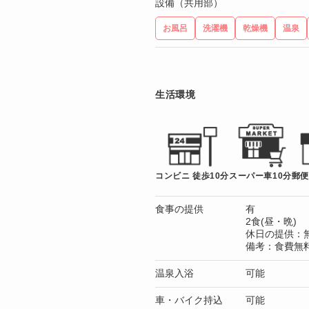
設備（共用部）
お風呂
洗濯機
乾燥機
温泉
生活環境
コンビニ 徒歩10分
スーパー車10分
郵便
食事の提供
有
2食(昼・晩)
休日の提供：
備考：食費無
温泉入浴
可能
車・バイク持込
可能