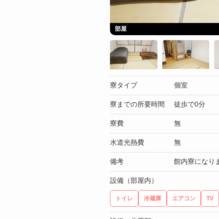
部屋
寮タイプ
個室
寮までの所要時間
徒歩で0分
寮費
無
水道光熱費
無
備考
館内寮になり
設備（部屋内）
トイレ
冷蔵庫
エアコン
TV