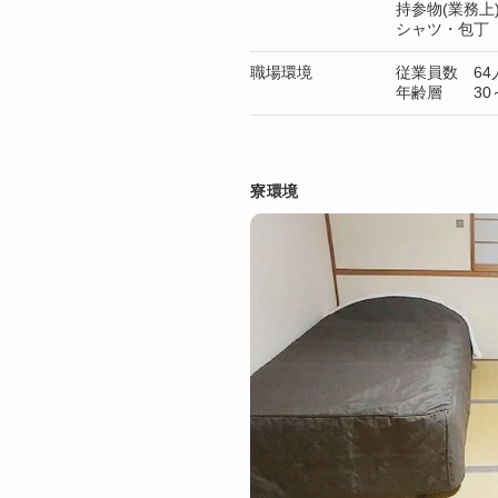
持参物(業務
シャツ・包丁
職場環境
従業員数 64
年齢層 30～
寮環境