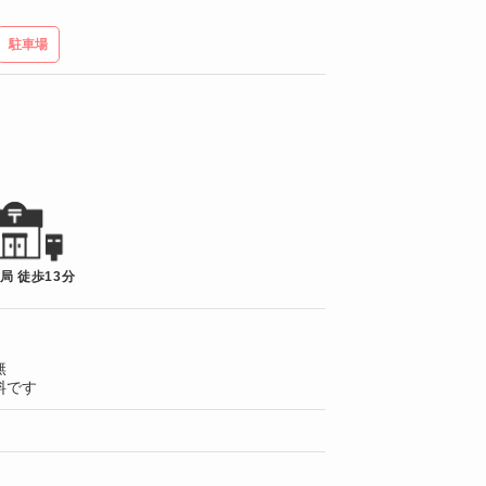
駐車場
局 徒歩13分
無
料です