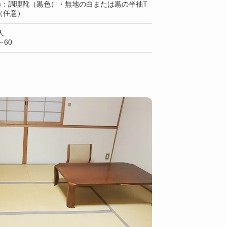
上)：調理靴（黒色）・無地の白または黒の半袖T
（任意）
人
60