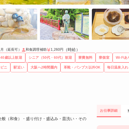
（時給）
ヶ月（延長可）
和食調理補助
1,260円
40歳以上歓迎
シニア（50代・60代）歓迎
寮費無料
寮個室
Wi-Fiあ
ンビニ
駅近い
大阪へ2時間圏内
革靴・パンプス以外OK
毎日温泉入れ
お仕事詳細
全般（和食）・盛り付け・盛込み・皿洗い・その