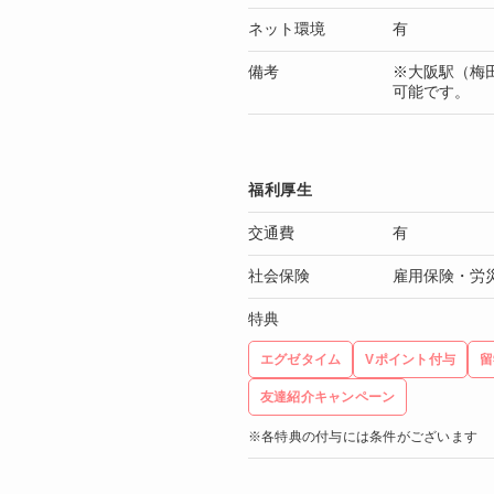
ネット環境
有
備考
※大阪駅（梅
可能です。
福利厚生
交通費
有
社会保険
雇用保険・労
特典
エグゼタイム
Vポイント付与
留
友達紹介キャンペーン
※各特典の付与には条件がございます