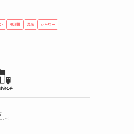
ン
洗濯機
温泉
シャワー
徒歩1分
有
料です