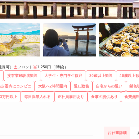
（時給）
延長可）
フロント
1,250円
る
接客業経験者歓迎
大学生・専門学生歓迎
30歳以上歓迎
40歳以上
徒歩圏内にコンビニ
大阪へ2時間圏内
通し勤務
自宅からの通い
髪色
3万円以上
毎日温泉入れる
正社員雇用あり
食事の提供あり
食費無
お仕事詳細