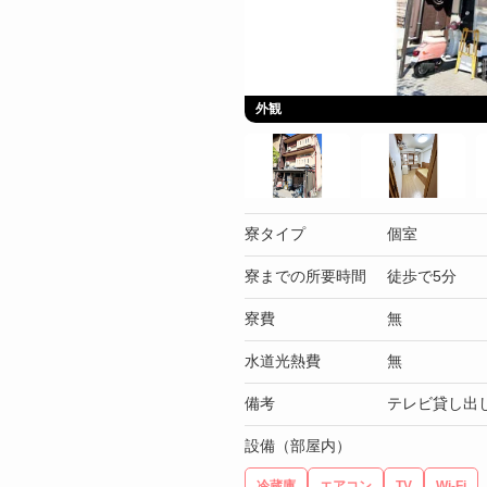
外観
寮タイプ
個室
寮までの所要時間
徒歩で5分
寮費
無
水道光熱費
無
備考
テレビ貸し出
設備（部屋内）
冷蔵庫
エアコン
TV
Wi-Fi