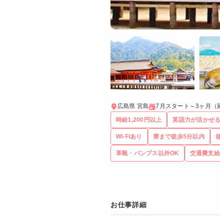
広島県 宮島
7月スタート～3ヶ月（
時給1,200円以上
英語力が活かせ
Wi-Fiあり
寮まで徒歩5分以内
革靴・パンプス以外OK
交通費支給
お仕事詳細