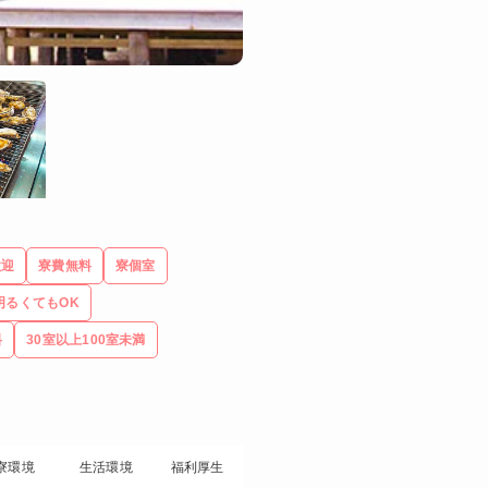
歓迎
寮費無料
寮個室
明るくてもOK
料
30室以上100室未満
寮環境
生活環境
福利厚生