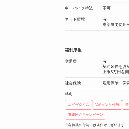
車・バイク持込
不可
ネット環境
有
寮部屋で使用
福利厚生
交通費
有
契約延長を含
上限3万円を
社会保険
雇用保険・労
特典
エグゼタイム
Vポイント付与
留
友達紹介キャンペーン
※各特典の付与には条件がございます