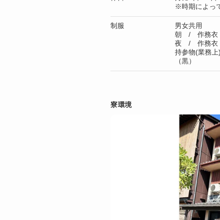
※時期によっ
制服
男女共用
朝 / 作務衣
夜 / 作務衣
持参物(業務
（黒）
寮環境