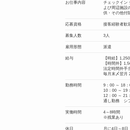
お仕事内容
チェックイン
よび周辺施設
供・その他付
応募資格
接客経験者歓
募集人数
3人
雇用形態
派遣
給与
【時給】1,2
【時間外】1,5
法定時間外手
毎月末〆翌月 
勤務時間
9：00 ～ 18：
10：00 ～ 19
12：00 ～ 21
通し勤務 シ
実働時間
4～8時間
※残業あり
休日
月に4日～8日