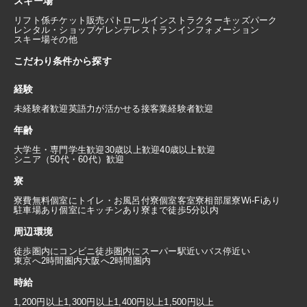
スキー場
リフト係
チケット販売
パトロール
インストラクター
キッズパーク
レンタル・ショップ
ゲレンデレストラン
インフォメーション
スキー場その他
こだわり条件から探す
経験
未経験者歓迎
英語力が活かせる
接客業経験者歓迎
年齢
大学生・専門学生歓迎
30歳以上歓迎
40歳以上歓迎
シニア（50代・60代）歓迎
寮
寮費無料
個室にトイレ・お風呂付
寮個室
客室寮
相部屋寮
Wi-Fiあり
駐車場あり
個室にキッチンあり
寮まで徒歩5分以内
周辺環境
徒歩圏内にコンビニ
徒歩圏内にスーパー
駅近い
バス停近い
東京へ2時間圏内
大阪へ2時間圏内
時給
1,200円以上
1,300円以上
1,400円以上
1,500円以上