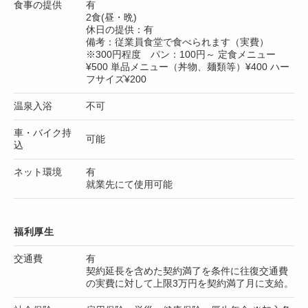
食事の提供
有
2食(昼・晩)
休日の提供：有
備考：従業員食堂で食べられます（実費）
※300円程度 パン：100円～ 定食メニュー
¥500 単品メニュー（丼物、麺類等）¥400 ハー
フサイズ¥200
温泉入浴
不可
車・バイク持
可能
込
ネット環境
有
就業先にて使用可能
福利厚生
交通費
有
契約延長を含めた契約満了を条件に往復交通費
の実費に対して上限3万円を契約満了月に支給。