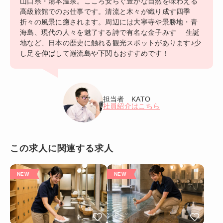
山口県・湯本温泉。こころ安らぐ豊かな自然を味わえる
高級旅館でのお仕事です。清流と木々が織り成す四季
折々の風景に癒されます。周辺には大寧寺や景勝地・青
海島、現代の人々を魅了する詩で有名な金子みすゞ 生誕
地など、日本の歴史に触れる観光スポットがあります♪少
し足を伸ばして巌流島や下関もおすすめです！
担当者 KATO
社員紹介はこちら
この求人に関連する求人