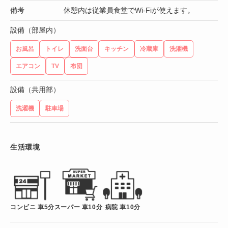
備考
休憩内は従業員食堂でWi-Fiが使えます。
設備（部屋内）
お風呂
トイレ
洗面台
キッチン
冷蔵庫
洗濯機
エアコン
TV
布団
設備（共用部）
洗濯機
駐車場
生活環境
コンビニ 車5分
スーパー 車10分
病院 車10分