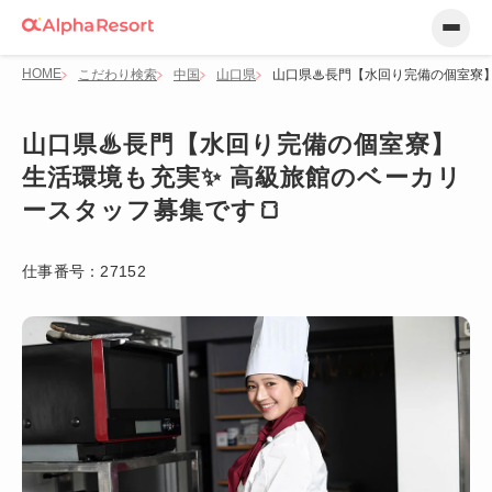
HOME
こだわり検索
中国
山口県
山口県♨長門【水回り完備の個室寮】
山口県♨長門【水回り完備の個室寮】
生活環境も充実✨ 高級旅館のベーカリ
ースタッフ募集です🍞
仕事番号：
27152