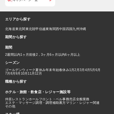
キャンペーン一覧
エリアから探す
北海道
東北
関東
北陸
甲信越
東海
関西
中国
四国
九州
沖縄
期間から探す
期間
2週間以内
1ヶ月前後
2，3ヶ月
6ヶ月以内
6ヶ月以上
シーズン
ゴールデンウィーク
夏休み
年末年始
春休み
1月
2月
3月
4月
5月
6月
7月
8月
9月
10月
11月
12月
職種から探す
ホテル・旅館・飲食店・レジャー施設等
仲居
レストランホール
フロント・ベル
事務
売店
全般業務
エステ・マッサージ
調理・調理補助
裏方
マリン・レジャー関連
その他