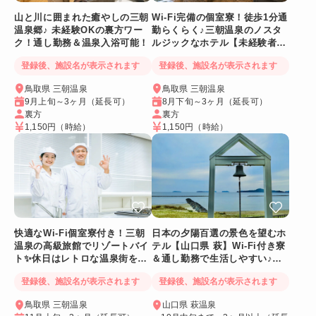
山と川に囲まれた癒やしの三朝
Wi-Fi完備の個室寮！徒歩1分通
温泉郷♪ 未経験OKの裏方ワー
勤らくらく♪三朝温泉のノスタ
ク！通し勤務＆温泉入浴可能！
ルジックなホテル【未経験者
OK裏方スタッフ👍】
登録後、施設名が表示されます
登録後、施設名が表示されます
鳥取県 三朝温泉
鳥取県 三朝温泉
9月上旬～3ヶ月（延長可）
8月下旬～3ヶ月（延長可）
裏方
裏方
1,150円
（時給）
1,150円
（時給）
快適なWi-Fi個室寮付き！三朝
日本の夕陽百選の景色を望むホ
温泉の高級旅館でリゾートバイ
テル【山口県 萩】Wi-Fi付き寮
ト✨休日はレトロな温泉街をの
＆通し勤務で生活しやすい♪絶
んびり散策♪
景も毎日満喫！
登録後、施設名が表示されます
登録後、施設名が表示されます
鳥取県 三朝温泉
山口県 萩温泉