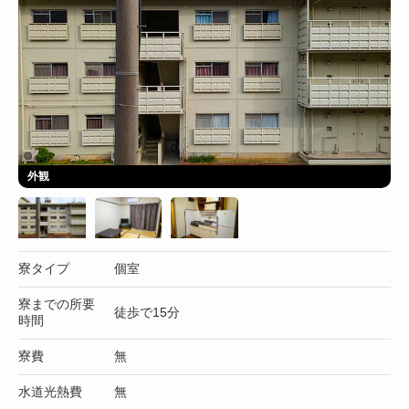
外観
寮タイプ
個室
寮までの所要
徒歩で15分
時間
寮費
無
水道光熱費
無