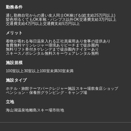
勤務条件
通し勤務
自宅からの通い
友人同士OK
稼げる(総支給25万円以上)
髪色明るくてもOK
革靴・パンプス以外OK
交通費支給3万円以上
交通費支給4万円以上
交通費支給5万円以上
メリット
着物が着れる
毎日温泉入れる
正社員雇用あり
食事の提供あり
食費無料
マリンレジャー環境あり
ビーチまで徒歩圏内
無料リフト券付き
ゲレンデまで徒歩圏内
ナイターあり
スキースノボレンタル無料
スキーウェアレンタル無料
施設規模
100室以上
30室以上100室未満
30室未満
施設タイプ
ホテル・旅館
テーマパーク
レジャー施設
スキー場
飲食店
ショップ
ペンション・保養所
グランピング・キャンプ場
立地
海
山
湖
温泉地
離島
スキー場
市街地