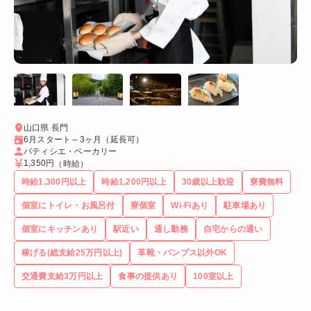
山口県 長門
6月スタート～3ヶ月（延長可）
パティシエ・ベーカリー
1,350円
（時給）
時給1,300円以上
時給1,200円以上
30歳以上歓迎
寮費無料
個室にトイレ・お風呂付
寮個室
Wi-Fiあり
駐車場あり
個室にキッチンあり
駅近い
通し勤務
自宅からの通い
稼げる(総支給25万円以上)
革靴・パンプス以外OK
交通費支給3万円以上
食事の提供あり
100室以上