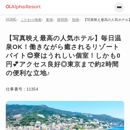
HOME
こだわり検索
東海
静岡県
熱海
【写真映え最高の人気ホテル】
【写真映え最高の人気ホテル】毎日温
泉OK！働きながら癒されるリゾート
バイト😊寮はうれしい個室！しかも0
円💕アクセス良好◎東京まで約2時間
の便利な立地♪
仕事番号：
11354