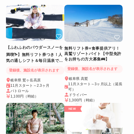
【ふわふわのパウダースノーを
無料リフト券×食事提供アリ！
高鷲リゾートバイト【中型免許
満喫⛷️】無料リフト券つき！人
をお持ちの方大募集🚌】
気の通しシフト＆毎日温泉でリ
フレッシュ
登録後、施設名が表示されます
登録後、施設名が表示されます
岐阜県 高鷲
岐阜県 鷲ヶ岳高原
11月スタート～3ヶ月以上（延長
11月スタート～2.3ヶ月
可）
パトロール
ドライバー
1,100円
（時給）
1,300円
（時給）