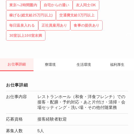
東京へ2時間圏内
自宅からの通い
友人同士OK
稼げる(総支給25万円以上)
交通費支給3万円以上
毎日温泉入れる
正社員雇用あり
食事の提供あり
30室以上100室未満
お仕事詳細
寮環境
生活環境
福利厚生
お仕事詳細
お仕事内容
レストランホール（和食・洋食フレンチ）での
接客・配膳・予約対応・あと片付け・清掃・会
場セッティング・洗い場・その他付随業務
応募資格
接客経験者歓迎
募集人数
5人