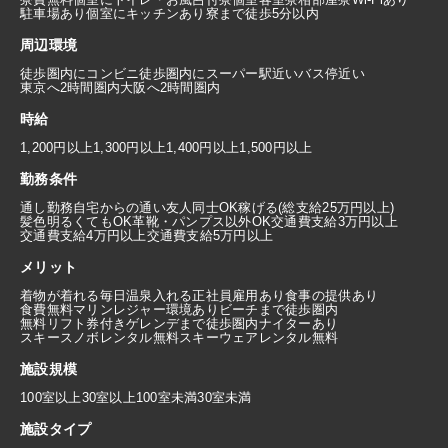
駐車場あり
個室にキッチンあり
寮まで徒歩5分以内
周辺環境
徒歩圏内にコンビニ
徒歩圏内にスーパー
駅近い
バス停近い
東京へ2時間圏内
大阪へ2時間圏内
時給
1,200円以上
1,300円以上
1,400円以上
1,500円以上
勤務条件
通し勤務
自宅からの通い
友人同士OK
稼げる(総支給25万円以上)
髪色明るくてもOK
革靴・パンプス以外OK
交通費支給3万円以上
交通費支給4万円以上
交通費支給5万円以上
メリット
着物が着れる
毎日温泉入れる
正社員雇用あり
食事の提供あり
食費無料
マリンレジャー環境あり
ビーチまで徒歩圏内
無料リフト券付き
ゲレンデまで徒歩圏内
ナイターあり
スキースノボレンタル無料
スキーウェアレンタル無料
施設規模
100室以上
30室以上100室未満
30室未満
施設タイプ