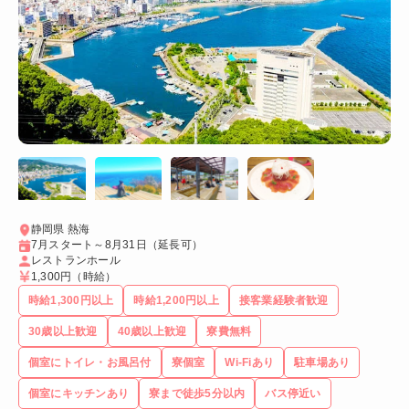
静岡県 熱海
7月スタート～8月31日（延長可）
レストランホール
1,300円
（時給）
時給1,300円以上
時給1,200円以上
接客業経験者歓迎
30歳以上歓迎
40歳以上歓迎
寮費無料
個室にトイレ・お風呂付
寮個室
Wi-Fiあり
駐車場あり
個室にキッチンあり
寮まで徒歩5分以内
バス停近い