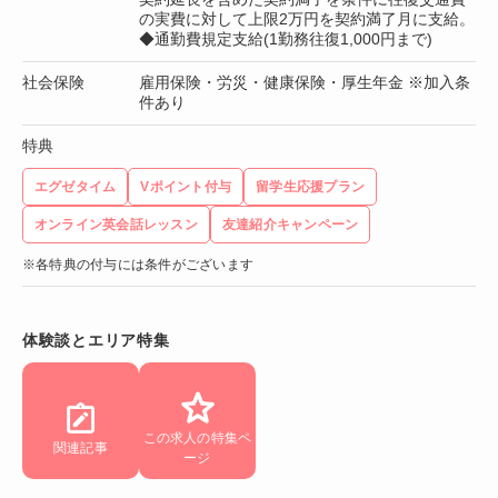
の実費に対して上限2万円を契約満了月に支給。
◆通勤費規定支給(1勤務往復1,000円まで)
社会保険
雇用保険・労災・健康保険・厚生年金 ※加入条
件あり
特典
エグゼタイム
Vポイント付与
留学生応援プラン
オンライン英会話レッスン
友達紹介キャンペーン
※各特典の付与には条件がございます
体験談とエリア特集
この求人の特集ペ
関連記事
ージ