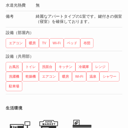
水道光熱費
無
備考
綺麗なアパートタイプの1室です。鍵付きの個室
（寝室）を確保しております。
設備（部屋内）
エアコン
暖房
TV
Wi-Fi
ベッド
布団
設備（共用部）
お風呂
トイレ
洗面台
キッチン
冷蔵庫
レンジ
洗濯機
乾燥機
エアコン
暖房
Wi-Fi
温泉
シャワー
駐車場
生活環境