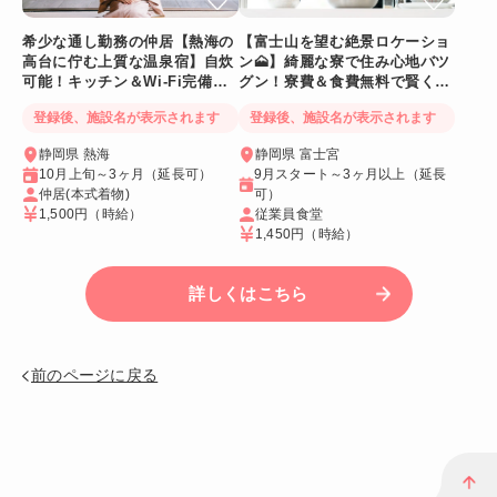
希少な通し勤務の仲居【熱海の
【富士山を望む絶景ロケーショ
高台に佇む上質な温泉宿】自炊
ン🗻】綺麗な寮で住み心地バツ
可能！キッチン＆Wi-Fi完備！
グン！寮費＆食費無料で賢く稼
個室寮
げる人気求人
登録後、施設名が表示されます
登録後、施設名が表示されます
静岡県 熱海
静岡県 富士宮
10月上旬～3ヶ月（延長可）
9月スタート～3ヶ月以上（延長
仲居(本式着物)
可）
1,500円
（時給）
従業員食堂
1,450円
（時給）
詳しくはこちら
前のページに戻る