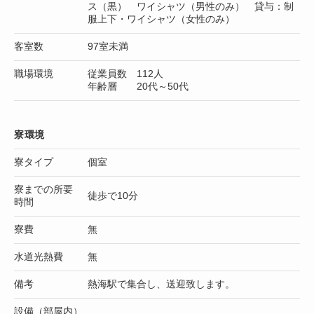
ス（黒） ワイシャツ（男性のみ） 貸与：制
服上下・ワイシャツ（女性のみ）
客室数
97室未満
職場環境
従業員数 112人
年齢層 20代～50代
寮環境
寮タイプ
個室
寮までの所要
徒歩で10分
時間
寮費
無
水道光熱費
無
備考
熱海駅で集合し、送迎致します。
設備（部屋内）