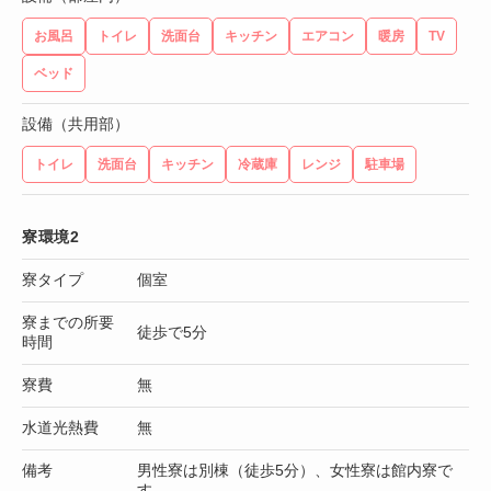
お風呂
トイレ
洗面台
キッチン
エアコン
暖房
TV
ベッド
設備（共用部）
トイレ
洗面台
キッチン
冷蔵庫
レンジ
駐車場
寮環境2
寮タイプ
個室
寮までの所要
徒歩で5分
時間
寮費
無
水道光熱費
無
備考
男性寮は別棟（徒歩5分）、女性寮は館内寮で
す。