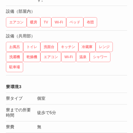
設備（部屋内）
エアコン
暖房
TV
Wi-Fi
ベッド
布団
設備（共用部）
お風呂
トイレ
洗面台
キッチン
冷蔵庫
レンジ
洗濯機
乾燥機
エアコン
Wi-Fi
温泉
シャワー
駐車場
寮環境3
寮タイプ
個室
寮までの所要
徒歩で5分
時間
寮費
無