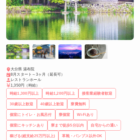
大分県 湯布院
8月スタート～3ヶ月（延長可）
レストランホール
1,350円
（時給）
時給1,300円以上
時給1,200円以上
接客業経験者歓迎
30歳以上歓迎
40歳以上歓迎
寮費無料
個室にトイレ・お風呂付
寮個室
Wi-Fiあり
個室にキッチンあり
寮まで徒歩5分以内
自宅からの通い
稼げる(総支給25万円以上)
革靴・パンプス以外OK