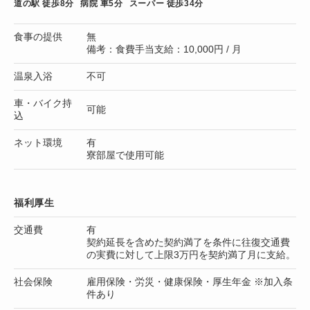
道の駅 徒歩8分
病院 車5分
スーパー 徒歩34分
食事の提供
無
備考：食費手当支給：10,000円 / 月
温泉入浴
不可
車・バイク持
可能
込
ネット環境
有
寮部屋で使用可能
福利厚生
交通費
有
契約延長を含めた契約満了を条件に往復交通費
の実費に対して上限3万円を契約満了月に支給。
社会保険
雇用保険・労災・健康保険・厚生年金 ※加入条
件あり