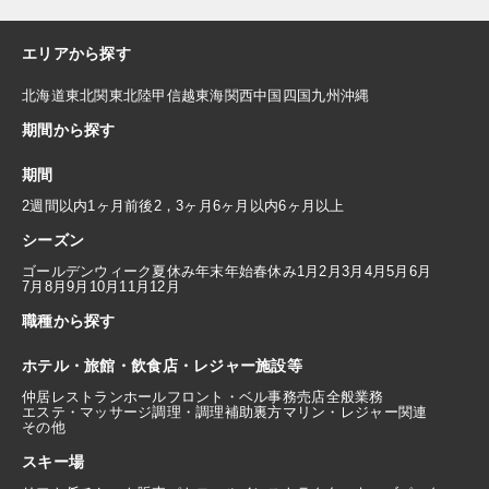
エリアから探す
北海道
東北
関東
北陸
甲信越
東海
関西
中国
四国
九州
沖縄
期間から探す
期間
2週間以内
1ヶ月前後
2，3ヶ月
6ヶ月以内
6ヶ月以上
シーズン
ゴールデンウィーク
夏休み
年末年始
春休み
1月
2月
3月
4月
5月
6月
7月
8月
9月
10月
11月
12月
職種から探す
ホテル・旅館・飲食店・レジャー施設等
仲居
レストランホール
フロント・ベル
事務
売店
全般業務
エステ・マッサージ
調理・調理補助
裏方
マリン・レジャー関連
その他
スキー場