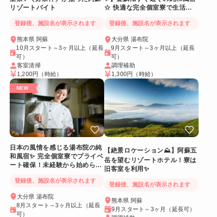
リゾートバイト
☆ 快適な完全個室寮で生活環
境◎
登録後、施設名が表示されます
登録後、施設名が表示されます
熊本県 阿蘇
大分県 湯布院
10月スタート～3ヶ月以上（延長
9月スタート～3ヶ月以上（延長
可）
可）
客室清掃
調理補助
1,200円
（時給）
1,300円
（時給）
日本の風情を感じる湯布院の純
【絶景ロケーション⛰️】阿蘇五
和風宿✨ 完全個室寮でプライベ
岳を望むリゾートホテル！寮は
ート確保！未経験から始められ
旧客室を利用✨
る調理補助スタッフ
登録後、施設名が表示されます
登録後、施設名が表示されます
大分県 湯布院
熊本県 阿蘇
8月スタート～3ヶ月以上（延長
9月スタート～3ヶ月（延長可）
可）