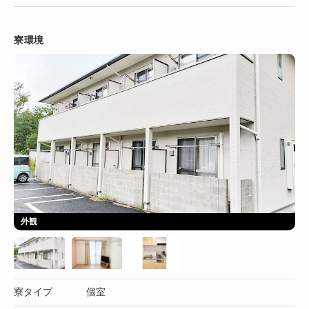
寮環境
外観
寮タイプ
個室