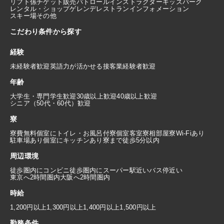
リフト係
チケット販売
パトロール
インストラクター
キッズパーク
レンタル・ショップ
ゲレンデレストラン
インフォメーション
スキー場その他
こだわり条件から探す
経験
未経験者歓迎
英語力が活かせる
接客業経験者歓迎
年齢
大学生・専門学生歓迎
30歳以上歓迎
40歳以上歓迎
シニア（50代・60代）歓迎
寮
寮費無料
個室にトイレ・お風呂付
寮個室
客室寮
相部屋寮
Wi-Fiあり
駐車場あり
個室にキッチンあり
寮まで徒歩5分以内
周辺環境
徒歩圏内にコンビニ
徒歩圏内にスーパー
駅近い
バス停近い
東京へ2時間圏内
大阪へ2時間圏内
時給
1,200円以上
1,300円以上
1,400円以上
1,500円以上
勤務条件