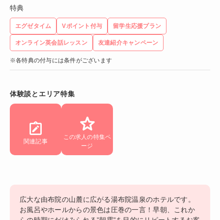
特典
エグゼタイム
Vポイント付与
留学生応援プラン
オンライン英会話レッスン
友達紹介キャンペーン
※各特典の付与には条件がございます
体験談とエリア特集
この求人の特集ペ
関連記事
ージ
広大な由布院の山麓に広がる湯布院温泉のホテルです。
お風呂やホールからの景色は圧巻の一言！早朝、これか
らの時期にだけみられる”朝霧”を目的にリピートするお客