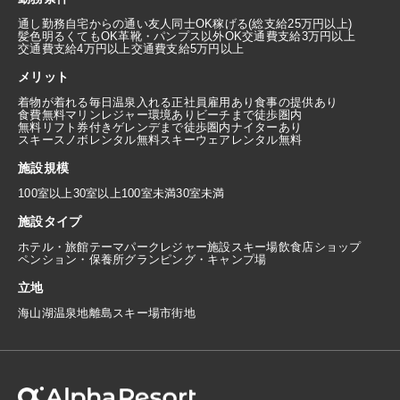
通し勤務
自宅からの通い
友人同士OK
稼げる(総支給25万円以上)
髪色明るくてもOK
革靴・パンプス以外OK
交通費支給3万円以上
交通費支給4万円以上
交通費支給5万円以上
メリット
着物が着れる
毎日温泉入れる
正社員雇用あり
食事の提供あり
食費無料
マリンレジャー環境あり
ビーチまで徒歩圏内
無料リフト券付き
ゲレンデまで徒歩圏内
ナイターあり
スキースノボレンタル無料
スキーウェアレンタル無料
施設規模
100室以上
30室以上100室未満
30室未満
施設タイプ
ホテル・旅館
テーマパーク
レジャー施設
スキー場
飲食店
ショップ
ペンション・保養所
グランピング・キャンプ場
立地
海
山
湖
温泉地
離島
スキー場
市街地