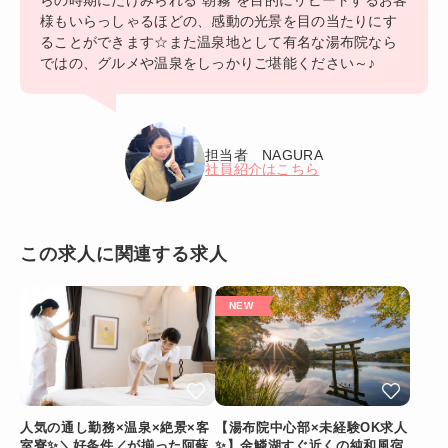
様もいらっしゃるほどの、感動の光景を目の当たりにす
ることができます☆また温泉地として有名な湯布院なら
ではの、グルメや温泉をしっかりご堪能ください～♪
担当者 NAGURA
社員紹介はこちら
この求人に関連する求人
人気の通し勤務×温泉×絶景×客
【湯布院中心部×未経験OK求人
室寮✨＼好条件／が揃った阿蘇
✨】金鱗湖すぐ近くの純和風宿