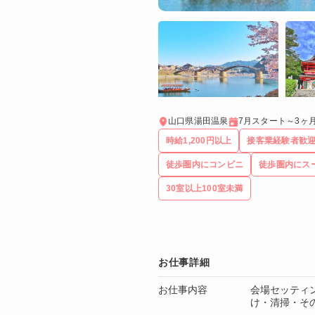
山口県湯田温泉
7月スタート～3ヶ
時給1,200円以上
接客業経験者歓
徒歩圏内にコンビニ
徒歩圏内にス
30室以上100室未満
お仕事詳細
お仕事内容
会場セッティ
け・清掃・そ