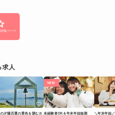
の特集ページ
る求人
本の夕陽百選の景色を望むホ
未経験者OK＆年末年始短期
＼年末年始