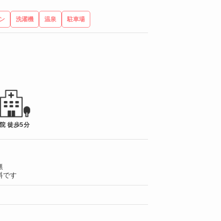
ン
洗濯機
温泉
駐車場
院 徒歩5分
無
料です