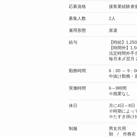
応募資格
接客業経験者
募集人数
2人
雇用形態
派遣
給与
【時給】1,2
【時間外】1,5
法定時間外手
毎月末〆翌月 
勤務時間
6：00 ～ 9：0
中抜け勤務・
実働時間
6～8時間
※残業なし
休日
月に4日～8日
※時期によっ
※たすき掛け
制服
男女共用
朝 / 作務衣