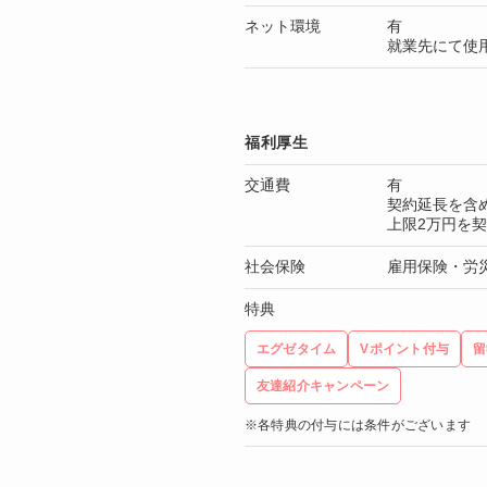
ネット環境
有
就業先にて使
福利厚生
交通費
有
契約延長を含
上限2万円を
社会保険
雇用保険・労
特典
エグゼタイム
Vポイント付与
留
友達紹介キャンペーン
※各特典の付与には条件がございます