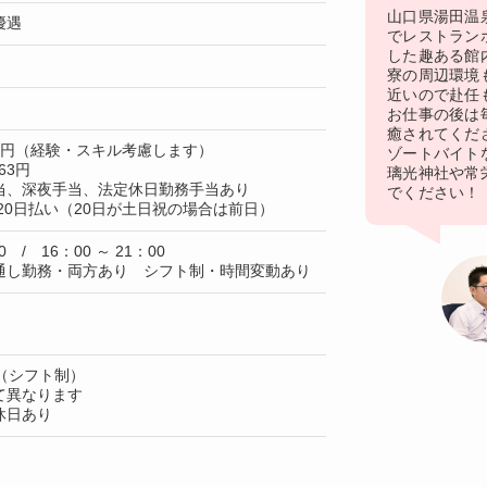
山口県湯田温
優遇
でレストラン
した趣ある館
寮の周辺環境
近いので赴任
お仕事の後は
癒されてくだ
50円（経験・スキル考慮します）
ゾートバイト
63円
璃光神社や常
当、深夜手当、法定休日勤務手当あり
でください！
20日払い（20日が土日祝の場合は前日）
0 / 16：00 ～ 21：00
通し勤務・両方あり シフト制・時間変動あり
（シフト制）
て異なります
休日あり