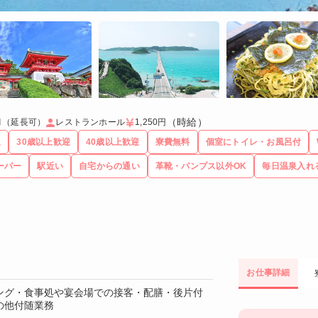
（時給）
月（延長可）
レストランホール
1,250円
迎
30歳以上歓迎
40歳以上歓迎
寮費無料
個室にトイレ・お風呂付
ーパー
駅近い
自宅からの通い
革靴・パンプス以外OK
毎日温泉入れ
お仕事詳細
ング・食事処や宴会場での接客・配膳・後片付
の他付随業務