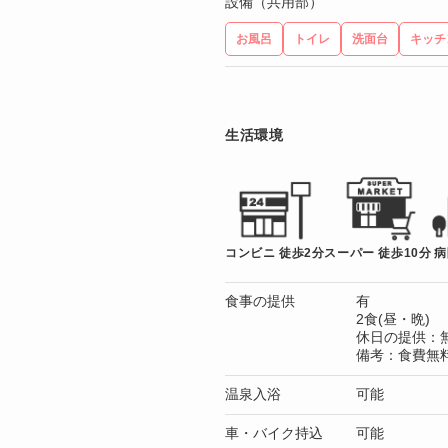
設備（共用部）
お風呂
トイレ
洗面台
キッチ
生活環境
コンビニ 徒歩2分
スーパー 徒歩10分
病
食事の提供
有
2食(昼・晩)
休日の提供：
備考：食費無
温泉入浴
可能
車・バイク持込
可能