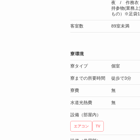
夜 / 作務衣
持参物(業務
もの）※足袋
客室数
89室未満
寮環境
寮タイプ
個室
寮までの所要時間
徒歩で3分
寮費
無
水道光熱費
無
設備（部屋内）
エアコン
TV