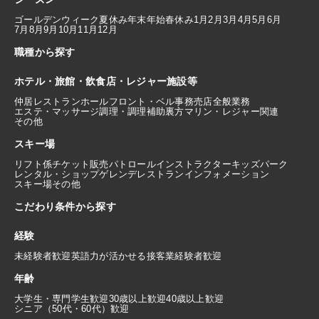
ゴールデンウィーク
夏休み
年末年始
春休み
1月
2月
3月
4月
5月
6月
7月
8月
9月
10月
11月
12月
職種から探す
ホテル・旅館・飲食店・レジャー施設等
仲居
レストランホール
フロント・ベル
事務
売店
全般業務
エステ・マッサージ
調理・調理補助
裏方
マリン・レジャー関連
その他
スキー場
リフト係
チケット販売
パトロール
インストラクター
キッズパーク
レンタル・ショップ
ゲレンデレストラン
インフォメーション
スキー場その他
こだわり条件から探す
経験
未経験者歓迎
英語力が活かせる
接客業経験者歓迎
年齢
大学生・専門学生歓迎
30歳以上歓迎
40歳以上歓迎
シニア（50代・60代）歓迎