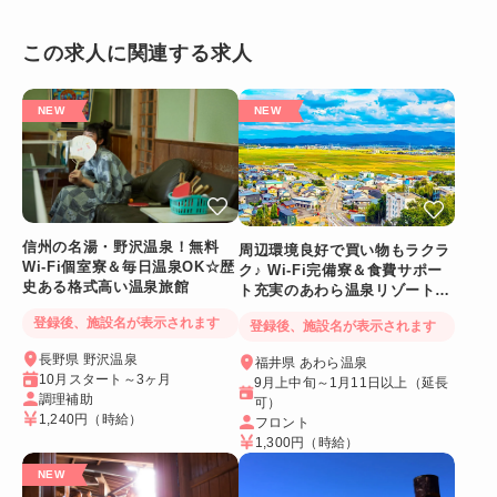
この求人に関連する求人
信州の名湯・野沢温泉！無料
周辺環境良好で買い物もラクラ
Wi-Fi個室寮＆毎日温泉OK☆歴
ク♪ Wi-Fi完備寮＆食費サポー
史ある格式高い温泉旅館
ト充実のあわら温泉リゾートバ
イト
登録後、施設名が表示されます
登録後、施設名が表示されます
長野県 野沢温泉
福井県 あわら温泉
10月スタート～3ヶ月
9月上中旬～1月11日以上（延長
調理補助
可）
1,240円
（時給）
フロント
1,300円
（時給）