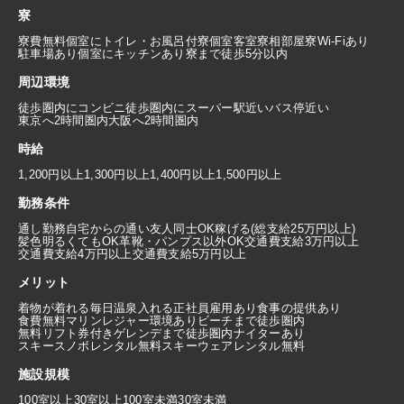
寮
寮費無料
個室にトイレ・お風呂付
寮個室
客室寮
相部屋寮
Wi-Fiあり
駐車場あり
個室にキッチンあり
寮まで徒歩5分以内
周辺環境
徒歩圏内にコンビニ
徒歩圏内にスーパー
駅近い
バス停近い
東京へ2時間圏内
大阪へ2時間圏内
時給
1,200円以上
1,300円以上
1,400円以上
1,500円以上
勤務条件
通し勤務
自宅からの通い
友人同士OK
稼げる(総支給25万円以上)
髪色明るくてもOK
革靴・パンプス以外OK
交通費支給3万円以上
交通費支給4万円以上
交通費支給5万円以上
メリット
着物が着れる
毎日温泉入れる
正社員雇用あり
食事の提供あり
食費無料
マリンレジャー環境あり
ビーチまで徒歩圏内
無料リフト券付き
ゲレンデまで徒歩圏内
ナイターあり
スキースノボレンタル無料
スキーウェアレンタル無料
施設規模
100室以上
30室以上100室未満
30室未満