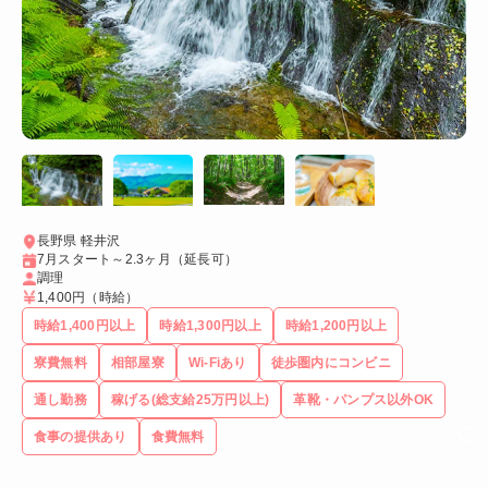
長野県 軽井沢
7月スタート～2.3ヶ月（延長可）
調理
1,400円
（時給）
時給1,400円以上
時給1,300円以上
時給1,200円以上
寮費無料
相部屋寮
Wi-Fiあり
徒歩圏内にコンビニ
通し勤務
稼げる(総支給25万円以上)
革靴・パンプス以外OK
食事の提供あり
食費無料