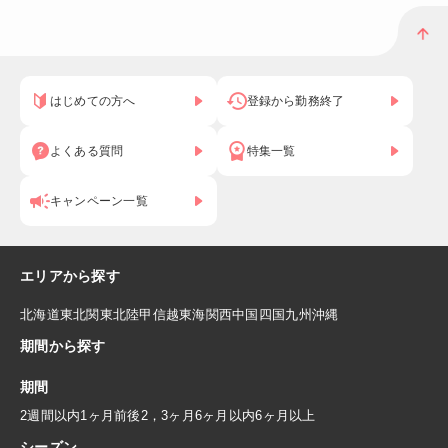
はじめての方へ
登録から勤務終了
よくある質問
特集一覧
キャンペーン一覧
エリアから探す
北海道
東北
関東
北陸
甲信越
東海
関西
中国
四国
九州
沖縄
期間から探す
期間
2週間以内
1ヶ月前後
2，3ヶ月
6ヶ月以内
6ヶ月以上
シーズン