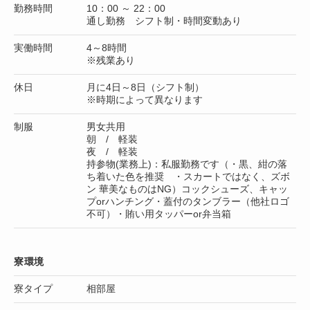
勤務時間
10：00 ～ 22：00
通し勤務 シフト制・時間変動あり
実働時間
4～8時間
※残業あり
休日
月に4日～8日（シフト制）
※時期によって異なります
制服
男女共用
朝 / 軽装
夜 / 軽装
持参物(業務上)：私服勤務です（・黒、紺の落
ち着いた色を推奨 ・スカートではなく、ズボ
ン 華美なものはNG）コックシューズ、キャッ
プorハンチング・蓋付のタンブラー（他社ロゴ
不可）・賄い用タッパーor弁当箱
寮環境
寮タイプ
相部屋