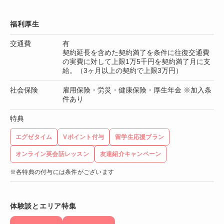
福利厚生
交通費
有
契約延長を含めた契約満了を条件に往復交通費
の実費に対して上限1万5千円を契約満了月に支
給。（3ヶ月以上の契約で上限3万円）
社会保険
雇用保険・労災・健康保険・厚生年金 ※加入条
件あり
特典
エグゼタイム
Vポイント付与
留学生応援プラン
オンライン英会話レッスン
友達紹介キャンペーン
※各特典の付与には条件がございます
体験談とエリア特集