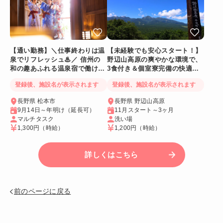
【通い勤務】＼仕事終わりは温
【未経験でも安心スタート！】
泉でリフレッシュ♨／ 信州の
野辺山高原の爽やかな環境で、
和の趣あふれる温泉宿で働ける
3食付き＆個室寮完備の快適リ
人気リゾートバイト♪
ゾートバイト♪
登録後、施設名が表示されます
登録後、施設名が表示されます
長野県 松本市
長野県 野辺山高原
9月14日～年明け（延長可）
11月スタート～3ヶ月
マルチタスク
洗い場
1,300円
（時給）
1,200円
（時給）
詳しくはこちら
前のページに戻る