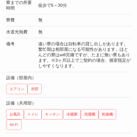
寮までの所要
徒歩で5～30分
時間
寮費
無
水道光熱費
無
備考
遠い寮の場合は自転車の貸し出しがあります。
繁忙期は相部屋になる可能性があります。ほと
んどの寮はwifi完備ですが、たまに無い寮もあり
ます。※3ヶ月以上でご契約の場合、個室指定が
しやすくなります。
設備（部屋内）
エアコン
布団
設備（共用部）
お風呂
トイレ
キッチン
冷蔵庫
洗濯機
乾燥機
Wi-Fi