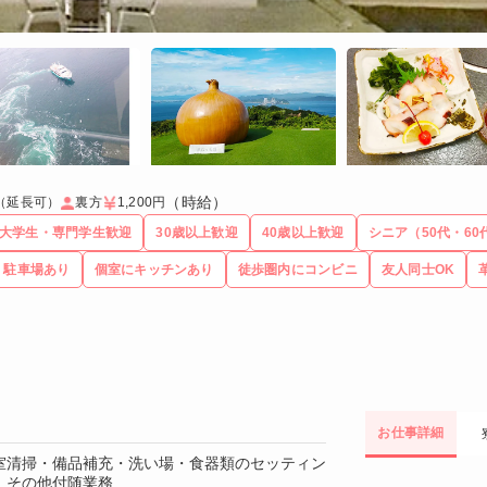
（時給）
（延長可）
裏方
1,200円
大学生・専門学生歓迎
30歳以上歓迎
40歳以上歓迎
シニア（50代・60
駐車場あり
個室にキッチンあり
徒歩圏内にコンビニ
友人同士OK
お仕事詳細
室清掃・備品補充・洗い場・食器類のセッティン
 その他付随業務