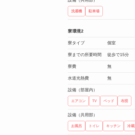
設備（共用部）
洗濯機
駐車場
寮環境2
寮タイプ
個室
寮までの所要時間
徒歩で15分
寮費
無
水道光熱費
無
設備（部屋内）
エアコン
TV
ベッド
布団
設備（共用部）
お風呂
トイレ
キッチン
冷蔵