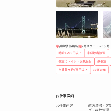
兵庫県 淡路島
7月スタート～3ヶ月
時給1,200円以上
未経験者歓迎
個室にトイレ・お風呂付
寮個室
交通費支給3万円以上
30室未満
お仕事詳細
お仕事内容
館内清掃・客
グ・枚数管理