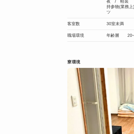
夜 / 軽装
持参物(業務
ツ
客室数
30室未満
職場環境
年齢層 20~
寮環境