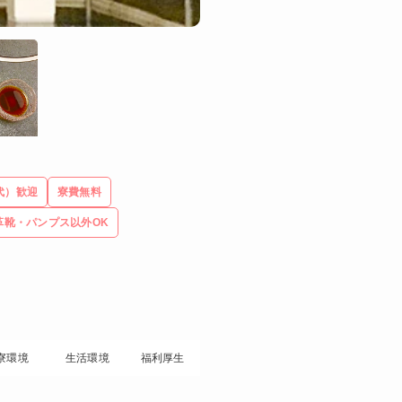
代）歓迎
寮費無料
革靴・パンプス以外OK
寮環境
生活環境
福利厚生