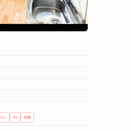
ユニットバス
コン
TV
布団