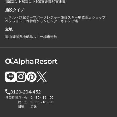
100室以上
30室以上100室未満
30室未満
施設タイプ
ホテル・旅館
テーマパーク
レジャー施設
スキー場
飲食店
ショップ
ペンション・保養所
グランピング・キャンプ場
立地
海
山
湖
温泉地
離島
スキー場
市街地
0120-204-452
営業時間
月～金
9：30～19：00
祝・土
9：30～18：00
日曜
定休