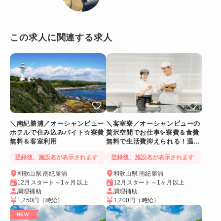
この求人に関連する求人
＼南紀勝浦／オーシャンビュー
＼客室寮／オーシャンビューの
ホテルで住み込みバイト☆寮費
贅沢空間でお仕事✨寮費＆食費
無料＆客室利用
無料で生活費抑えられる！温泉
に入れるリゾートバイト
登録後、施設名が表示されます
登録後、施設名が表示されます
和歌山県 南紀勝浦
和歌山県 南紀勝浦
12月スタート～1ヶ月以上
12月スタート～1ヶ月以上
調理補助
調理補助
1,250円
（時給）
1,200円
（時給）