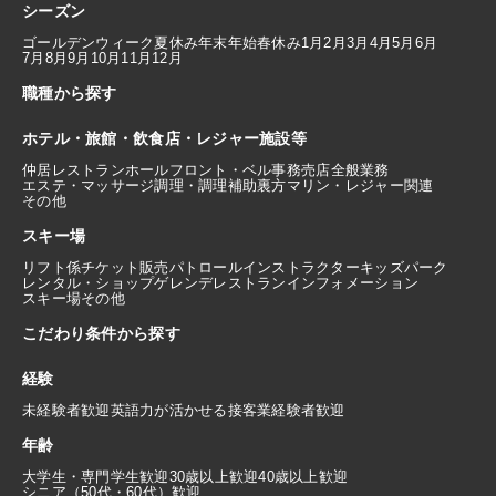
シーズン
ゴールデンウィーク
夏休み
年末年始
春休み
1月
2月
3月
4月
5月
6月
7月
8月
9月
10月
11月
12月
職種から探す
ホテル・旅館・飲食店・レジャー施設等
仲居
レストランホール
フロント・ベル
事務
売店
全般業務
エステ・マッサージ
調理・調理補助
裏方
マリン・レジャー関連
その他
スキー場
リフト係
チケット販売
パトロール
インストラクター
キッズパーク
レンタル・ショップ
ゲレンデレストラン
インフォメーション
スキー場その他
こだわり条件から探す
経験
未経験者歓迎
英語力が活かせる
接客業経験者歓迎
年齢
大学生・専門学生歓迎
30歳以上歓迎
40歳以上歓迎
シニア（50代・60代）歓迎