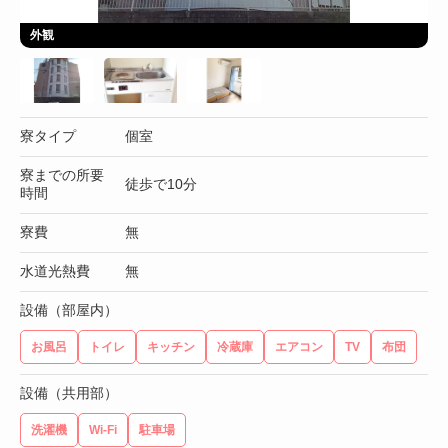
外観
寮タイプ
個室
寮までの所要
徒歩で10分
時間
寮費
無
水道光熱費
無
設備（部屋内）
お風呂
トイレ
キッチン
冷蔵庫
エアコン
TV
布団
設備（共用部）
洗濯機
Wi-Fi
駐車場