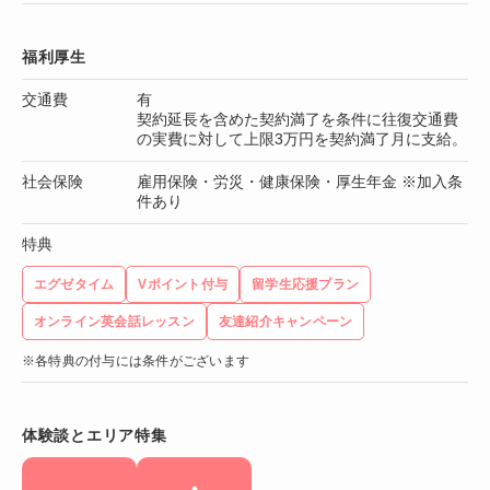
福利厚生
交通費
有
契約延長を含めた契約満了を条件に往復交通費
の実費に対して上限3万円を契約満了月に支給。
社会保険
雇用保険・労災・健康保険・厚生年金 ※加入条
件あり
特典
エグゼタイム
Vポイント付与
留学生応援プラン
オンライン英会話レッスン
友達紹介キャンペーン
※各特典の付与には条件がございます
体験談とエリア特集