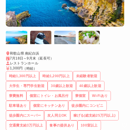
和歌山県 南紀白浜
7月18日～9月末（延長可）
レストランホール
1,300円
（時給）
時給1,300円以上
時給1,200円以上
未経験者歓迎
大学生・専門学生歓迎
30歳以上歓迎
40歳以上歓迎
寮費無料
個室にトイレ・お風呂付
寮個室
Wi-Fiあり
駐車場あり
個室にキッチンあり
徒歩圏内にコンビニ
徒歩圏内にスーパー
友人同士OK
稼げる(総支給25万円以上)
交通費支給3万円以上
食事の提供あり
100室以上