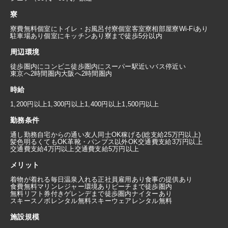
寮
寮費無料
個室にトイレ・お風呂付
寮個室
客室寮
相部屋寮
Wi-Fiあり
駐車場あり
個室にキッチンあり
寮まで徒歩5分以内
周辺環境
徒歩圏内にコンビニ
徒歩圏内にスーパー
駅近い
バス停近い
東京へ2時間圏内
大阪へ2時間圏内
時給
1,200円以上
1,300円以上
1,400円以上
1,500円以上
勤務条件
通し勤務
自宅からの通い
友人同士OK
稼げる(総支給25万円以上)
髪色明るくてもOK
革靴・パンプス以外OK
交通費支給3万円以上
交通費支給4万円以上
交通費支給5万円以上
メリット
着物が着れる
毎日温泉入れる
正社員雇用あり
食事の提供あり
食費無料
マリンレジャー環境あり
ビーチまで徒歩圏内
無料リフト券付き
ゲレンデまで徒歩圏内
ナイターあり
スキースノボレンタル無料
スキーウェアレンタル無料
施設規模