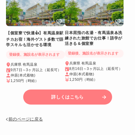
日本屈指の名湯・有馬温泉♨洗
【個室寮で快適👍】有馬温泉駅
練された旅館でお仕事！語学が
チカお宿！海外ゲスト多数で語
活きる＆個室寮
学スキルも活かせる環境
登録後、施設名が表示されます
登録後、施設名が表示されます
兵庫県 有馬温泉
兵庫県 有馬温泉
8月16日～3ヶ月以上（延長可）
9月7日～3ヶ月以上（延長可）
仲居(本式着物)
仲居(本式着物)
1,250円
（時給）
1,250円
（時給）
詳しくはこちら
前のページに戻る