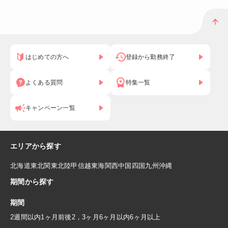
はじめての方へ
登録から勤務終了
よくある質問
特集一覧
キャンペーン一覧
エリアから探す
北海道
東北
関東
北陸
甲信越
東海
関西
中国
四国
九州
沖縄
期間から探す
期間
2週間以内
1ヶ月前後
2，3ヶ月
6ヶ月以内
6ヶ月以上