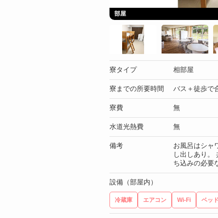
部屋
寮タイプ
相部屋
寮までの所要時間
バス＋徒歩で合
寮費
無
水道光熱費
無
備考
お風呂はシャ
し出しあり。
ち込みの必要
設備（部屋内）
冷蔵庫
エアコン
Wi-Fi
ベッ