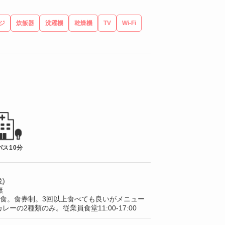
ジ
炊飯器
洗濯機
乾燥機
TV
Wi-Fi
バス10分
)
無
/1食。食券制。3回以上食べても良いがメニュー
レーの2種類のみ。従業員食堂11:00-17:00