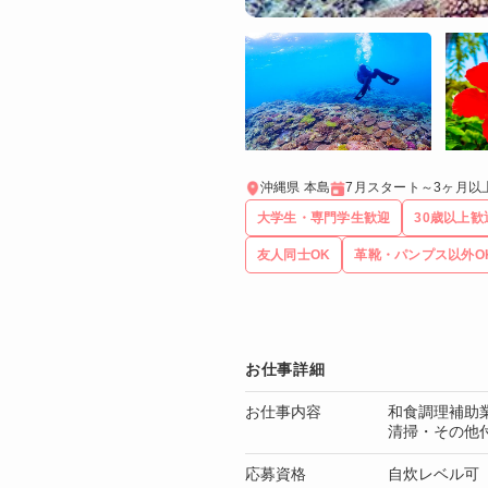
沖縄県 本島
7月スタート～3ヶ月以
大学生・専門学生歓迎
30歳以上歓
友人同士OK
革靴・パンプス以外O
お仕事詳細
お仕事内容
和食調理補助
清掃・その他
応募資格
自炊レベル可