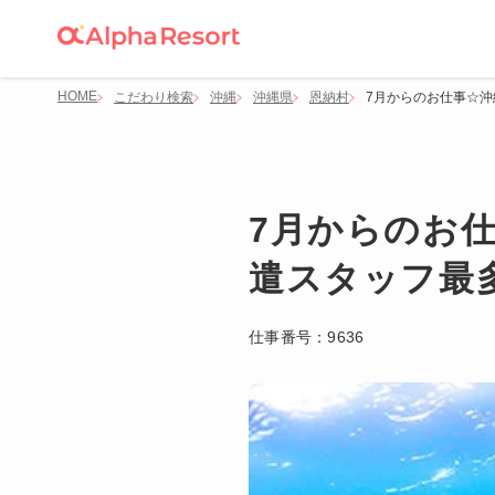
HOME
こだわり検索
沖縄
沖縄県
恩納村
7月からのお仕事☆沖
7月からのお
遣スタッフ最
仕事番号：
9636