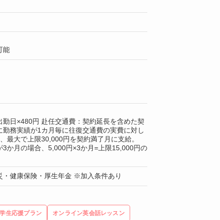
可能
勤日×480円 赴任交通費：契約延長を含めた契
に勤務実績が1カ月毎に往復交通費の実費に対し
0円、最大で上限30,000円を契約満了月に支給。
か月の場合、5,000円×3か月=上限15,000円の
災・健康保険・厚生年金 ※加入条件あり
学生応援プラン
オンライン英会話レッスン