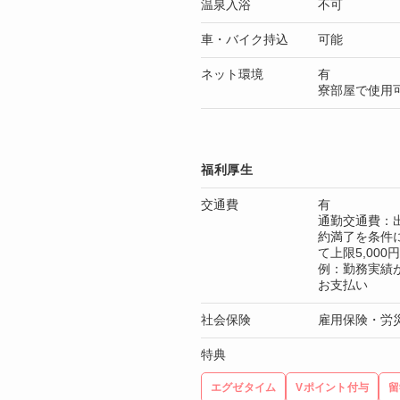
温泉入浴
不可
車・バイク持込
可能
ネット環境
有
寮部屋で使用
福利厚生
交通費
有
通勤交通費：出
約満了を条件
て上限5,00
例：勤務実績が3
お支払い
社会保険
雇用保険・労
特典
エグゼタイム
Vポイント付与
留