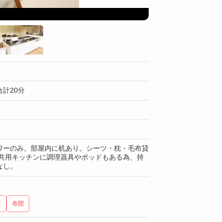
共同スペース
計20分
ワーのみ。部屋内に机あり。シーツ・枕・毛布貸
 共用キッチンに調理器具やポッドもある為、持
なし。
ド
布団