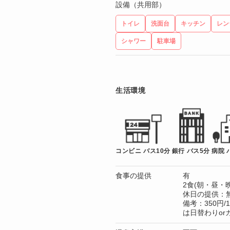
設備（共用部）
トイレ
洗面台
キッチン
レン
シャワー
駐車場
生活環境
コンビニ バス10分
銀行 バス5分
病院 
食事の提供
有
2食(朝・昼・晩
休日の提供：
備考：350円
は日替わりorカ