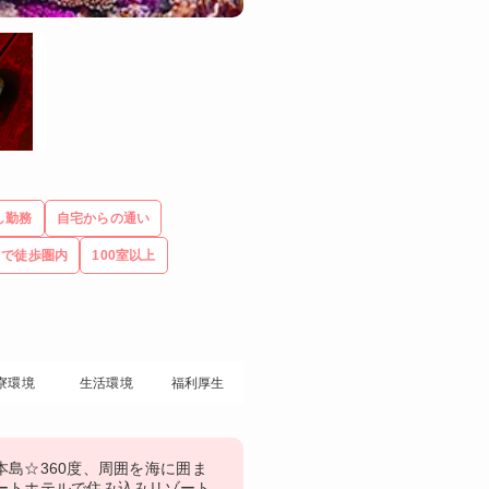
し勤務
自宅からの通い
まで徒歩圏内
100室以上
寮環境
生活環境
福利厚生
本島☆360度、周囲を海に囲ま
ートホテルで住み込みリゾート