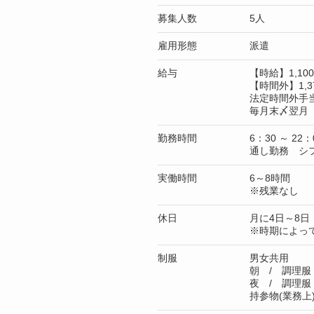
募集人数
5人
雇用形態
派遣
給与
【時給】1,1
【時間外】1,3
法定時間外手
毎月末〆翌月 
勤務時間
6：30 ～ 22：
通し勤務 シ
実働時間
6～8時間
※残業なし
休日
月に4日～8日
※時期によっ
制服
男女共用
朝 / 調理服
夜 / 調理服
持参物(業務上