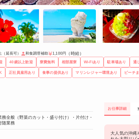
（時給）
上（延長可）
和食調理補助
1,100円
迎
40歳以上歓迎
寮費無料
相部屋寮
Wi-Fiあり
駐車場あり
通
K
正社員雇用あり
食事の提供あり
マリンレジャー環境あり
ビーチ
お仕事詳細
業務全般（野菜のカット・盛り付け）・片付け・
付随業務
大人気の沖縄
れた大型リゾ