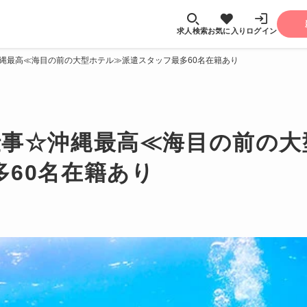
求人検索
お気に入り
ログイン
縄最高≪海目の前の大型ホテル≫派遣スタッフ最多60名在籍あり
仕事☆沖縄最高≪海目の前の大
多60名在籍あり