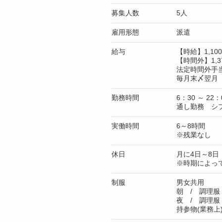
募集人数
5人
雇用形態
派遣
給与
【時給】1,1
【時間外】1,3
法定時間外手
毎月末〆翌月 
勤務時間
6：30 ～ 22：
通し勤務 シ
実働時間
6～8時間
※残業なし
休日
月に4日～8日
※時期によっ
制服
男女共用
朝 / 調理服
夜 / 調理服
持参物(業務上