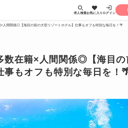
求人検索
お気に入り
ログイン
×人間関係◎【海目の前の大型リゾートホテル】仕事もオフも特別な毎日を！🌴
多数在籍×人間関係◎【海目の
仕事もオフも特別な毎日を！