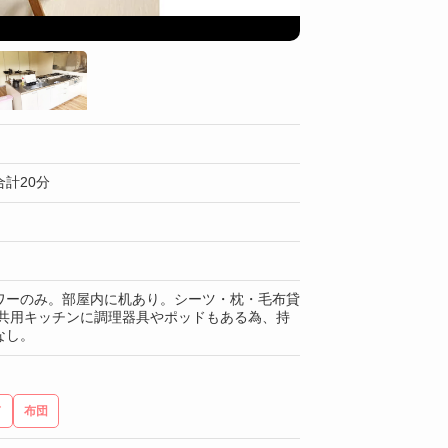
共同スペース
計20分
ワーのみ。部屋内に机あり。シーツ・枕・毛布貸
 共用キッチンに調理器具やポッドもある為、持
なし。
ド
布団