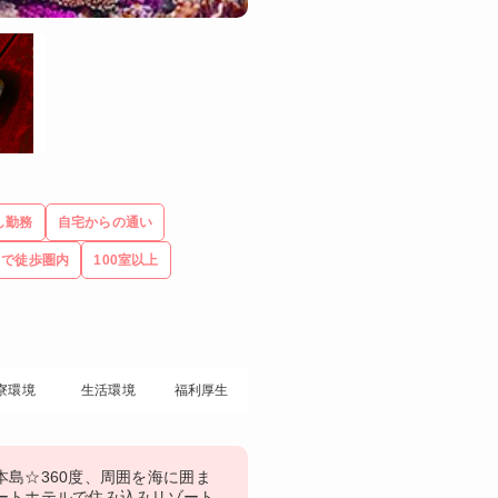
し勤務
自宅からの通い
まで徒歩圏内
100室以上
寮環境
生活環境
福利厚生
本島☆360度、周囲を海に囲ま
ートホテルで住み込みリゾート