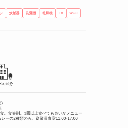
ジ
炊飯器
洗濯機
乾燥機
TV
Wi-Fi
バス10分
)
無
/1食。食券制。3回以上食べても良いがメニュー
レーの2種類のみ。従業員食堂11:00-17:00