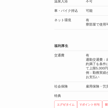
温泉入浴
不可
車・バイク持込
可能
ネット環境
有
寮部屋で使用
福利厚生
交通費
有
通勤交通費：出
約満了を条件
て上限5,00
例：勤務実績が3
お支払い
社会保険
雇用保険・労
特典
エグゼタイム
Vポイント付与
留