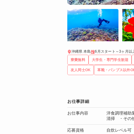
沖縄県 本島
6月スタート～3ヶ月以
寮費無料
大学生・専門学生歓迎
友人同士OK
革靴・パンプス以外O
お仕事詳細
お仕事内容
洋食調理補助
清掃 ・その
応募資格
自炊レベル可