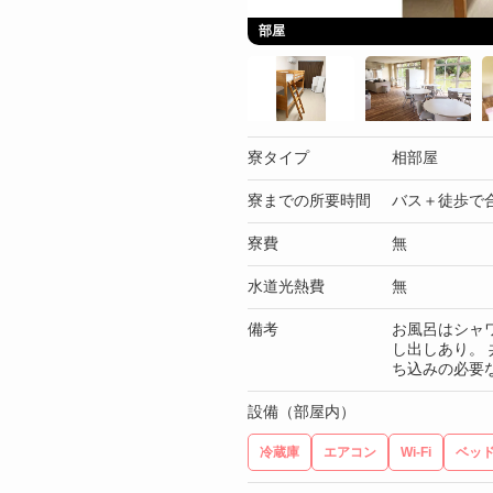
部屋
寮タイプ
相部屋
寮までの所要時間
バス＋徒歩で合
寮費
無
水道光熱費
無
備考
お風呂はシャ
し出しあり。
ち込みの必要
設備（部屋内）
冷蔵庫
エアコン
Wi-Fi
ベッ