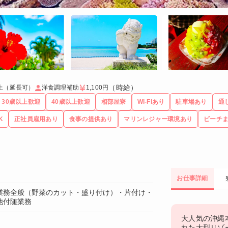
（時給）
上（延長可）
洋食調理補助
1,100円
30歳以上歓迎
40歳以上歓迎
相部屋寮
Wi-Fiあり
駐車場あり
通
K
正社員雇用あり
食事の提供あり
マリンレジャー環境あり
ビーチ
お仕事詳細
業務全般（野菜のカット・盛り付け）・片付け・
他付随業務
大人気の沖縄
れた大型リゾ