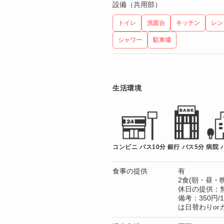
設備（共用部）
トイレ
洗面台
キッチン
レン
シャワー
駐車場
生活環境
コンビニ バス10分
銀行 バス5分
病院 
食事の提供
有
2食(朝・昼・晩
休日の提供：
備考：350円
は日替わりorカ