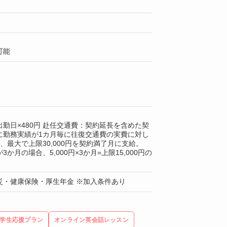
可能
勤日×480円 赴任交通費：契約延長を含めた契
に勤務実績が1カ月毎に往復交通費の実費に対し
0円、最大で上限30,000円を契約満了月に支給。
か月の場合、5,000円×3か月=上限15,000円の
災・健康保険・厚生年金 ※加入条件あり
学生応援プラン
オンライン英会話レッスン