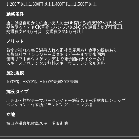
1,200円以上
1,300円以上
1,400円以上
1,500円以上
勤務条件
通し勤務
自宅からの通い
友人同士OK
稼げる(総支給25万円以上)
髪色明るくてもOK
革靴・パンプス以外OK
交通費支給3万円以上
交通費支給4万円以上
交通費支給5万円以上
メリット
着物が着れる
毎日温泉入れる
正社員雇用あり
食事の提供あり
食費無料
マリンレジャー環境あり
ビーチまで徒歩圏内
無料リフト券付き
ゲレンデまで徒歩圏内
ナイターあり
スキースノボレンタル無料
スキーウェアレンタル無料
施設規模
100室以上
30室以上100室未満
30室未満
施設タイプ
ホテル・旅館
テーマパーク
レジャー施設
スキー場
飲食店
ショップ
ペンション・保養所
グランピング・キャンプ場
立地
海
山
湖
温泉地
離島
スキー場
市街地