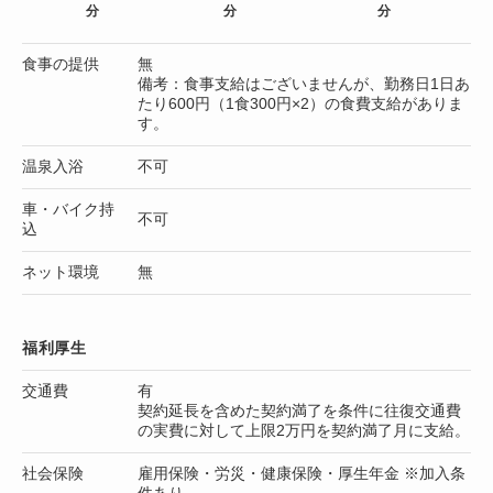
分
分
分
食事の提供
無
備考：食事支給はございませんが、勤務日1日あ
たり600円（1食300円×2）の食費支給がありま
す。
温泉入浴
不可
車・バイク持
不可
込
ネット環境
無
福利厚生
交通費
有
契約延長を含めた契約満了を条件に往復交通費
の実費に対して上限2万円を契約満了月に支給。
社会保険
雇用保険・労災・健康保険・厚生年金 ※加入条
件あり