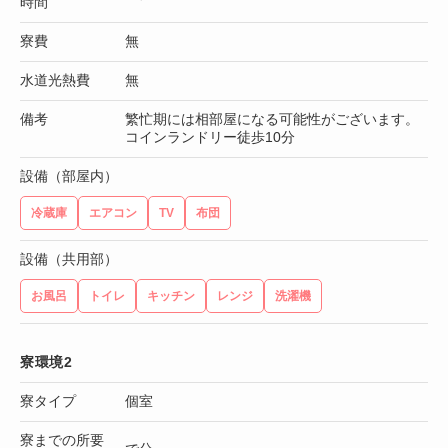
時間
寮費
無
水道光熱費
無
備考
繁忙期には相部屋になる可能性がございます。
コインランドリー徒歩10分
設備（部屋内）
冷蔵庫
エアコン
TV
布団
設備（共用部）
お風呂
トイレ
キッチン
レンジ
洗濯機
寮環境2
寮タイプ
個室
寮までの所要