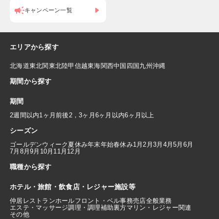
キャンペーン一覧
エリアから探す
北海道
東北
関東
北陸
甲信越
東海
関西
中国
四国
九州
沖縄
期間から探す
期間
2週間以内
1ヶ月前後
2，3ヶ月
6ヶ月以内
6ヶ月以上
シーズン
ゴールデンウィーク
夏休み
年末年始
春休み
1月
2月
3月
4月
5月
6月
7月
8月
9月
10月
11月
12月
職種から探す
ホテル・旅館・飲食店・レジャー施設等
仲居
レストランホール
フロント・ベル
事務
売店
全般業務
エステ・マッサージ
調理・調理補助
裏方
マリン・レジャー関連
その他