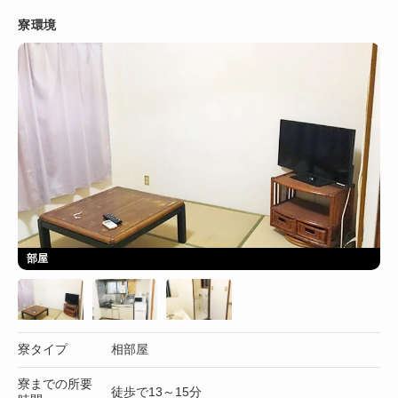
寮環境
部屋
寮タイプ
相部屋
寮までの所要
徒歩で13～15分