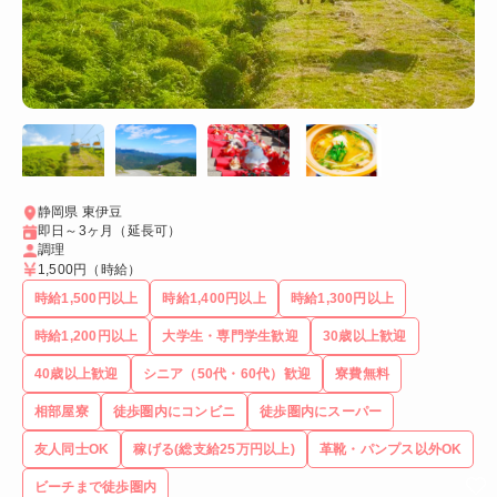
静岡県 東伊豆
即日～3ヶ月（延長可）
調理
1,500円
（時給）
時給1,500円以上
時給1,400円以上
時給1,300円以上
時給1,200円以上
大学生・専門学生歓迎
30歳以上歓迎
40歳以上歓迎
シニア（50代・60代）歓迎
寮費無料
相部屋寮
徒歩圏内にコンビニ
徒歩圏内にスーパー
友人同士OK
稼げる(総支給25万円以上)
革靴・パンプス以外OK
ビーチまで徒歩圏内