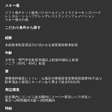
スキー場
リフト係
チケット販売
パトロール
インストラクター
キッズパーク
レンタル・ショップ
ゲレンデレストラン
インフォメーション
スキー場その他
こだわり条件から探す
経験
未経験者歓迎
英語力が活かせる
接客業経験者歓迎
年齢
大学生・専門学生歓迎
30歳以上歓迎
40歳以上歓迎
シニア（50代・60代）歓迎
寮
寮費無料
個室にトイレ・お風呂付
寮個室
客室寮
相部屋寮
Wi-Fiあり
駐車場あり
個室にキッチンあり
寮まで徒歩5分以内
周辺環境
徒歩圏内にコンビニ
徒歩圏内にスーパー
駅近い
バス停近い
東京へ2時間圏内
大阪へ2時間圏内
時給