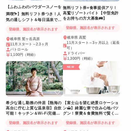
【ふわふわのパウダースノーを
無料リフト券×食事提供アリ！
高鷲リゾートバイト【中型免許
満喫⛷️】無料リフト券つき！人
をお持ちの方大募集🚌】
気の通しシフト＆毎日温泉でリ
フレッシュ
登録後、施設名が表示されます
登録後、施設名が表示されます
岐阜県 高鷲
岐阜県 鷲ヶ岳高原
11月スタート～3ヶ月以上（延長
11月スタート～2.3ヶ月
可）
パトロール
ドライバー
1,100円
（時給）
1,300円
（時給）
希少な通し勤務の仲居【熱海の
【富士山を望む絶景ロケーショ
高台に佇む上質な温泉宿】自炊
ン🗻】綺麗な寮で住み心地バツ
可能！キッチン＆Wi-Fi完備！
グン！寮費＆食費無料で賢く稼
個室寮
げる人気求人
登録後、施設名が表示されます
登録後、施設名が表示されます