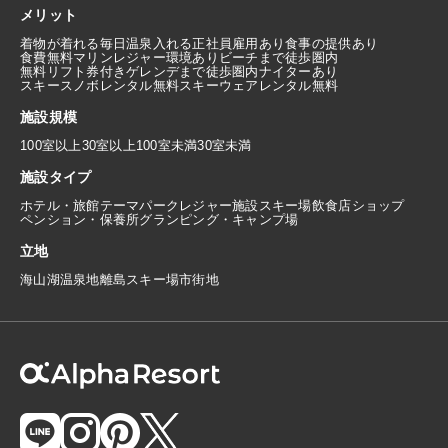
メリット
着物が着れる
毎日温泉入れる
正社員雇用あり
食事の提供あり
食費無料
マリンレジャー環境あり
ビーチまで徒歩圏内
無料リフト券付き
ゲレンデまで徒歩圏内
ナイターあり
スキースノボレンタル無料
スキーウェアレンタル無料
施設規模
100室以上
30室以上100室未満
30室未満
施設タイプ
ホテル・旅館
テーマパーク
レジャー施設
スキー場
飲食店
ショップ
ペンション・保養所
グランピング・キャンプ場
立地
海
山
湖
温泉地
離島
スキー場
市街地