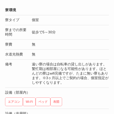
寮環境
寮タイプ
個室
寮までの所要
徒歩で5～30分
時間
寮費
無
水道光熱費
無
備考
遠い寮の場合は自転車の貸し出しがあります。
繁忙期は相部屋になる可能性があります。ほと
んどの寮はwifi完備ですが、たまに無い寮もあり
ます。※3ヶ月以上でご契約の場合、個室指定が
しやすくなります。
設備（部屋内）
エアコン
Wi-Fi
ベッド
布団
設備（共用部）