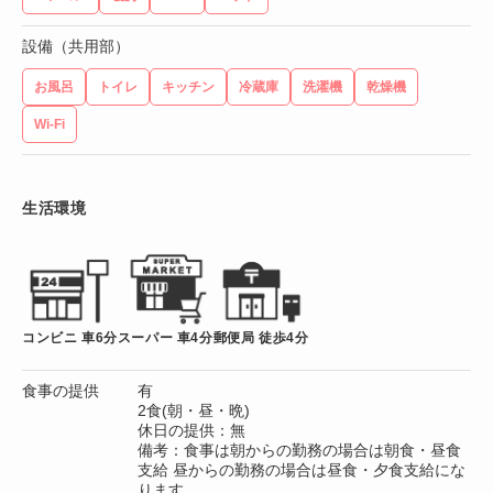
設備（共用部）
お風呂
トイレ
キッチン
冷蔵庫
洗濯機
乾燥機
Wi-Fi
生活環境
コンビニ 車6分
スーパー 車4分
郵便局 徒歩4分
食事の提供
有
2食(朝・昼・晩)
休日の提供：無
備考：食事は朝からの勤務の場合は朝食・昼食
支給 昼からの勤務の場合は昼食・夕食支給にな
ります。