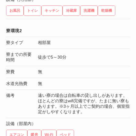
お風呂
トイレ
キッチン
冷蔵庫
洗濯機
乾燥機
寮環境2
寮タイプ
相部屋
寮までの所要
徒歩で5～30分
時間
寮費
無
水道光熱費
無
備考
遠い寮の場合は自転車の貸し出しがあります。
ほとんどの寮はwifi完備ですが、たまに無い寮も
あります。※3ヶ月以上でご契約の場合、個室指
定がしやすくなります。
設備（部屋内）
エアコン
暖房
Wi-Fi
ベッド