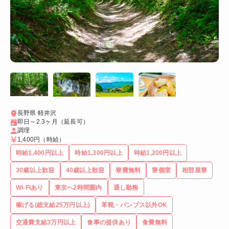
長野県 軽井沢
即日～2.3ヶ月（延長可）
調理
1,400円
（時給）
時給1,400円以上
時給1,300円以上
時給1,200円以上
30歳以上歓迎
40歳以上歓迎
寮費無料
寮個室
相部屋寮
Wi-Fiあり
東京へ2時間圏内
通し勤務
稼げる(総支給25万円以上)
革靴・パンプス以外OK
交通費支給3万円以上
食事の提供あり
食費無料