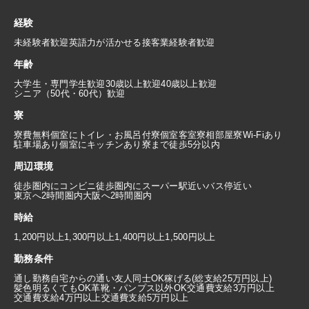
経験
未経験者歓迎
英語力が活かせる
接客業経験者歓迎
年齢
大学生・専門学生歓迎
30歳以上歓迎
40歳以上歓迎
シニア（50代・60代）歓迎
寮
寮費無料
個室にトイレ・お風呂付
寮個室
客室寮
相部屋寮
Wi-Fiあり
駐車場あり
個室にキッチンあり
寮まで徒歩5分以内
周辺環境
徒歩圏内にコンビニ
徒歩圏内にスーパー
駅近い
バス停近い
東京へ2時間圏内
大阪へ2時間圏内
時給
1,200円以上
1,300円以上
1,400円以上
1,500円以上
勤務条件
通し勤務
自宅からの通い
友人同士OK
稼げる(総支給25万円以上)
髪色明るくてもOK
革靴・パンプス以外OK
交通費支給3万円以上
交通費支給4万円以上
交通費支給5万円以上