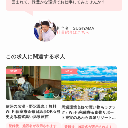
囲まれて、緑豊かな環境でお仕事してみませんか？
担当者 SUGIYAMA
社員紹介はこちら
この求人に関連する求人
信州の名湯・野沢温泉！無料
周辺環境良好で買い物もラクラ
Wi-Fi個室寮＆毎日温泉OK☆歴
ク♪ Wi-Fi完備寮＆食費サポー
史ある格式高い温泉旅館
ト充実のあわら温泉リゾートバ
イト
登録後、施設名が表示されます
登録後、施設名が表示されます