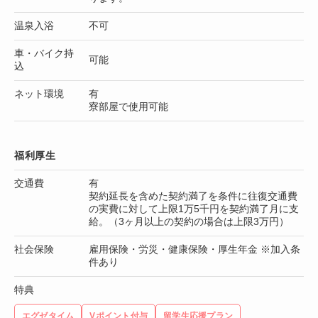
温泉入浴
不可
車・バイク持
可能
込
ネット環境
有
寮部屋で使用可能
福利厚生
交通費
有
契約延長を含めた契約満了を条件に往復交通費
の実費に対して上限1万5千円を契約満了月に支
給。（3ヶ月以上の契約の場合は上限3万円）
社会保険
雇用保険・労災・健康保険・厚生年金 ※加入条
件あり
特典
エグゼタイム
Vポイント付与
留学生応援プラン