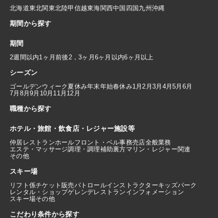
北海道
東北
関東
北陸
甲信越
東海
関西
中国
四国
九州
沖縄
期間から探す
期間
2週間以内
1ヶ月前後
2，3ヶ月
6ヶ月以内
6ヶ月以上
シーズン
ゴールデンウィーク
夏休み
年末年始
春休み
1月
2月
3月
4月
5月
6月
7月
8月
9月
10月
11月
12月
職種から探す
ホテル・旅館・飲食店・レジャー施設等
仲居
レストランホール
フロント・ベル
事務
売店
全般業務
エステ・マッサージ
調理・調理補助
裏方
マリン・レジャー関連
その他
スキー場
リフト係
チケット販売
パトロール
インストラクター
キッズパーク
レンタル・ショップ
ゲレンデレストラン
インフォメーション
スキー場その他
こだわり条件から探す