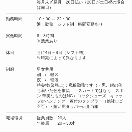
毎月末〆翌月 20日払い（20日が土日祝の場合
は前日）
勤務時間
10：00 ～ 22：00
通し勤務 シフト制・時間変動あり
実働時間
6～8時間
※残業あり
休日
月に4日～8日（シフト制）
※時期によって異なります
制服
男女共用
朝 / 軽装
夜 / 軽装
持参物(業務上)：私服勤務です（・黒、紺の落
ち着いた色を推奨 ・スカートではなく、ズボ
ン 華美なものはNG）コックシューズ、キャッ
プorハンチング・蓋付のタンブラー（他社ロゴ
不可）・賄い用タッパーor弁当箱
職場環境
従業員数 20人
年齢層 20～30才