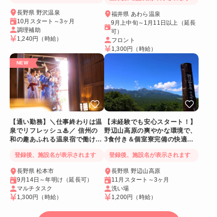
長野県 野沢温泉
福井県 あわら温泉
10月スタート～3ヶ月
9月上中旬～1月11日以上（延長
調理補助
可）
1,240円
（時給）
フロント
1,300円
（時給）
【通い勤務】＼仕事終わりは温
【未経験でも安心スタート！】
泉でリフレッシュ♨／ 信州の
野辺山高原の爽やかな環境で、
和の趣あふれる温泉宿で働ける
3食付き＆個室寮完備の快適リ
人気リゾートバイト♪
ゾートバイト♪
登録後、施設名が表示されます
登録後、施設名が表示されます
長野県 松本市
長野県 野辺山高原
9月14日～年明け（延長可）
11月スタート～3ヶ月
マルチタスク
洗い場
1,300円
（時給）
1,200円
（時給）