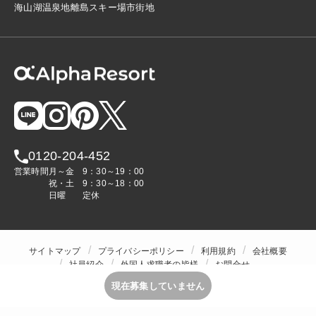
海
山
湖
温泉地
離島
スキー場
市街地
0120-204-452
営業時間
月～金
9：30～19：00
祝・土
9：30～18：00
日曜
定休
サイトマップ
プライバシーポリシー
利用規約
会社概要
社員紹介
外国人求職者の皆様
お問合せ
人材をお探しの企業様
現在募集していません
Copyright © ALPHA STAFF Co.,Ltd. All Rights Reserved.