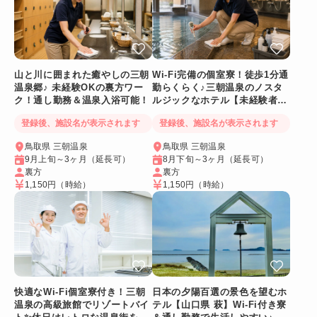
山と川に囲まれた癒やしの三朝
Wi-Fi完備の個室寮！徒歩1分通
温泉郷♪ 未経験OKの裏方ワー
勤らくらく♪三朝温泉のノスタ
ク！通し勤務＆温泉入浴可能！
ルジックなホテル【未経験者
OK裏方スタッフ👍】
登録後、施設名が表示されます
登録後、施設名が表示されます
鳥取県 三朝温泉
鳥取県 三朝温泉
9月上旬～3ヶ月（延長可）
8月下旬～3ヶ月（延長可）
裏方
裏方
1,150円
（時給）
1,150円
（時給）
快適なWi-Fi個室寮付き！三朝
日本の夕陽百選の景色を望むホ
温泉の高級旅館でリゾートバイ
テル【山口県 萩】Wi-Fi付き寮