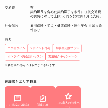
交通費
有
契約延長を含めた契約満了を条件に往復交通費
の実費に対して上限3万円を契約満了月に支給。
社会保険
雇用保険・労災・健康保険・厚生年金 ※加入条
件あり
特典
エグゼタイム
Vポイント付与
留学生応援プラン
オンライン英会話レッスン
友達紹介キャンペーン
※各特典の付与には条件がございます
体験談とエリア特集
この求人の特集ペ
この施設の体験談
関連記事
ージ