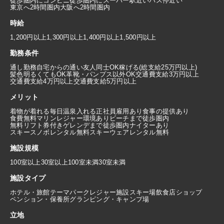
徒歩圏内にコンビニ
徒歩圏内にスーパー
駅近い
バス停近い
東京へ2時間圏内
大阪へ2時間圏内
時給
1,200円以上
1,300円以上
1,400円以上
1,500円以上
勤務条件
通し勤務
自宅からの通い
友人同士OK
稼げる(総支給25万円以上)
髪色明るくてもOK
革靴・パンプス以外OK
交通費支給3万円以上
交通費支給4万円以上
交通費支給5万円以上
メリット
着物が着れる
毎日温泉入れる
正社員雇用あり
食事の提供あり
食費無料
マリンレジャー環境あり
ビーチまで徒歩圏内
無料リフト券付き
ゲレンデまで徒歩圏内
ナイターあり
スキースノボレンタル無料
スキーウェアレンタル無料
施設規模
100室以上
30室以上100室未満
30室未満
施設タイプ
ホテル・旅館
テーマパーク
レジャー施設
スキー場
飲食店
ショップ
ペンション・保養所
グランピング・キャンプ場
立地