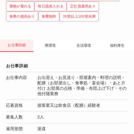
着物が着れる
毎日温泉入れる
正社員雇用あり
食事の提供あり
食費無料
30室以上100室未満
お仕事詳細
寮環境
生活環境
福利厚生
お仕事詳細
お仕事内容
お出迎え・お見送り・部屋案内・料理の説明・
配膳（お部屋出し・食事処・宴会場）・あと片
付け お部屋の点検・準備・布団上げ下げ・その
他付随業務
応募資格
接客業又は飲食店（配膳）経験者
募集人数
2人
雇用形態
派遣