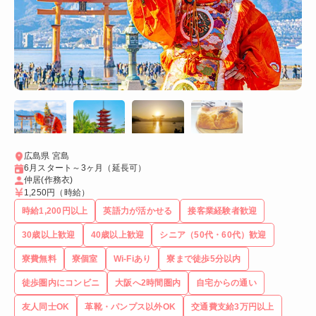
広島県 宮島
6月スタート～3ヶ月（延長可）
仲居(作務衣)
1,250円
（時給）
時給1,200円以上
英語力が活かせる
接客業経験者歓迎
30歳以上歓迎
40歳以上歓迎
シニア（50代・60代）歓迎
寮費無料
寮個室
Wi-Fiあり
寮まで徒歩5分以内
徒歩圏内にコンビニ
大阪へ2時間圏内
自宅からの通い
友人同士OK
革靴・パンプス以外OK
交通費支給3万円以上