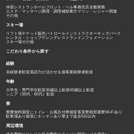
仲居
レストランホール
フロント・ベル
事務
売店
全般業務
エステ・マッサージ
調理・調理補助
裏方
マリン・レジャー関連
その他
スキー場
リフト係
チケット販売
パトロール
インストラクター
キッズパーク
レンタル・ショップ
ゲレンデレストラン
インフォメーション
スキー場その他
こだわり条件から探す
経験
未経験者歓迎
英語力が活かせる
接客業経験者歓迎
年齢
大学生・専門学生歓迎
30歳以上歓迎
40歳以上歓迎
シニア（50代・60代）歓迎
寮
寮費無料
個室にトイレ・お風呂付
寮個室
客室寮
相部屋寮
Wi-Fiあり
駐車場あり
個室にキッチンあり
寮まで徒歩5分以内
周辺環境