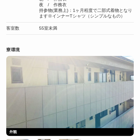
夜 / 作務衣
持参物(業務上)：1ヶ月程度で二部式着物となり
ます※インナーTシャツ（シンプルなもの）
客室数
55室未満
寮環境
外観