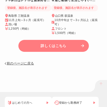
ト✨休日はレトロな温泉街をの
＆通し勤務で生活しやすい♪絶
んびり散策♪
景も毎日満喫！
登録後、施設名が表示されます
登録後、施設名が表示されます
鳥取県 三朝温泉
山口県 萩温泉
11月上旬～3ヶ月（延長可）
10月中旬まで～3ヶ月以上（延長
洗い場
可）
1,250円
（時給）
フロント
1,500円
（時給）
詳しくはこちら
前のページに戻る
はじめての方へ
登録から勤務終了