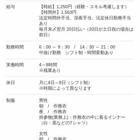
給与
【時給】1,250円（経験・スキル考慮します）
【時間外】1,563円
法定時間外手当、深夜手当、法定休日勤務手当
あり
毎月末〆翌月 20日払い（20日が土日祝の場合は
前日）
勤務時間
6：00 ～ 9：30 / 14：30 ～ 21：00
中抜け勤務 シフト制・時間変動あり
実働時間
4～8時間
※残業あり
休日
月に4日～8日（シフト制）
※時期によって異なります
制服
男性
朝 / 作務衣
夜 / 作務衣
持参物(業務上)：作務衣の中に着るインナー
（白・黒などのTシャツ）
女性
朝 / 作務衣