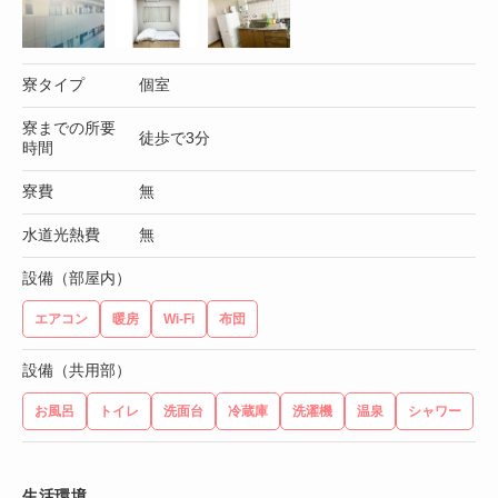
寮タイプ
個室
寮までの所要
徒歩で3分
時間
寮費
無
水道光熱費
無
設備（部屋内）
エアコン
暖房
Wi-Fi
布団
設備（共用部）
お風呂
トイレ
洗面台
冷蔵庫
洗濯機
温泉
シャワー
生活環境