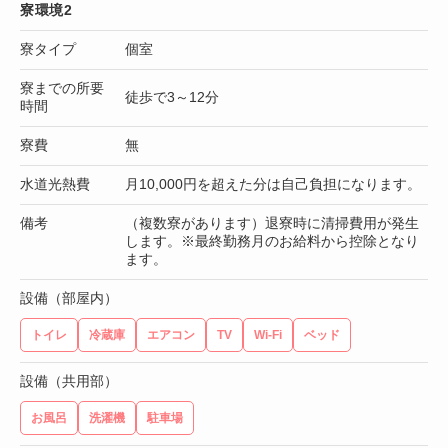
寮環境2
寮タイプ
個室
寮までの所要
徒歩で3～12分
時間
寮費
無
水道光熱費
月10,000円を超えた分は自己負担になります。
備考
（複数寮があります）退寮時に清掃費用が発生
します。※最終勤務月のお給料から控除となり
ます。
設備（部屋内）
トイレ
冷蔵庫
エアコン
TV
Wi-Fi
ベッド
設備（共用部）
お風呂
洗濯機
駐車場