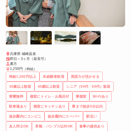
兵庫県 城崎温泉
即日～3ヶ月（延長可）
裏方
1,250円
（時給）
時給1,200円以上
未経験者歓迎
英語力が活かせる
30歳以上歓迎
40歳以上歓迎
シニア（50代・60代）歓迎
寮費無料
個室にトイレ・お風呂付
寮個室
Wi-Fiあり
駐車場あり
個室にキッチンあり
寮まで徒歩5分以内
徒歩圏内にコンビニ
徒歩圏内にスーパー
駅近い
友人同士OK
革靴・パンプス以外OK
食事の提供あり