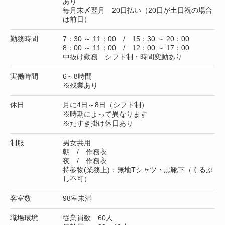
あり
毎月末〆翌月 20日払い（20日が土日祝の場合
は前日）
勤務時間
7：30 ～ 11：00 / 15：30 ～ 20：00
8：00 ～ 11：00 / 12：00 ～ 17：00
中抜け勤務 シフト制・時間変動あり
実働時間
6～8時間
※残業あり
休日
月に4日～8日（シフト制）
※時期によって異なります
※たすき掛け休日あり
制服
男女共用
朝 / 作務衣
夜 / 作務衣
持参物(業務上)：無地Tシャツ・黒靴下（くるぶ
し不可）
客室数
98室未満
職場環境
従業員数 60人