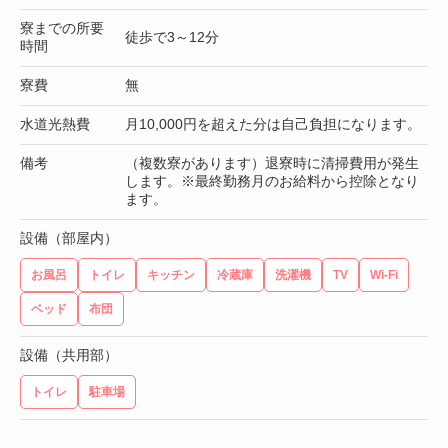
寮までの所要
徒歩で3～12分
時間
寮費
無
水道光熱費
月10,000円を超えた分は自己負担になります。
備考
（複数寮があります）退寮時に清掃費用が発生
します。※最終勤務月のお給料から控除となり
ます。
設備（部屋内）
お風呂
トイレ
キッチン
冷蔵庫
洗濯機
TV
Wi-Fi
ベッド
布団
設備（共用部）
トイレ
駐車場