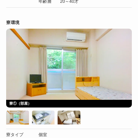
年齢層 20～40才
寮環境
寮①（部屋）
寮タイプ
個室