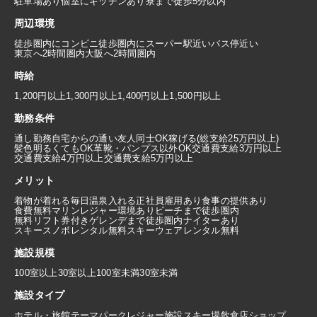
駐車場あり
個室にキッチンあり
寮まで徒歩5分以内
周辺環境
徒歩圏内にコンビニ
徒歩圏内にスーパー
駅近い
バス停近い
東京へ2時間圏内
大阪へ2時間圏内
時給
1,200円以上
1,300円以上
1,400円以上
1,500円以上
勤務条件
通し勤務
自宅からの通い
友人同士OK
稼げる(総支給25万円以上)
髪色明るくてもOK
革靴・パンプス以外OK
交通費支給3万円以上
交通費支給4万円以上
交通費支給5万円以上
メリット
着物が着れる
毎日温泉入れる
正社員雇用あり
食事の提供あり
食費無料
マリンレジャー環境あり
ビーチまで徒歩圏内
無料リフト券付き
ゲレンデまで徒歩圏内
ナイターあり
スキースノボレンタル無料
スキーウェアレンタル無料
施設規模
100室以上
30室以上100室未満
30室未満
施設タイプ
ホテル・旅館
テーマパーク
レジャー施設
スキー場
飲食店
ショップ