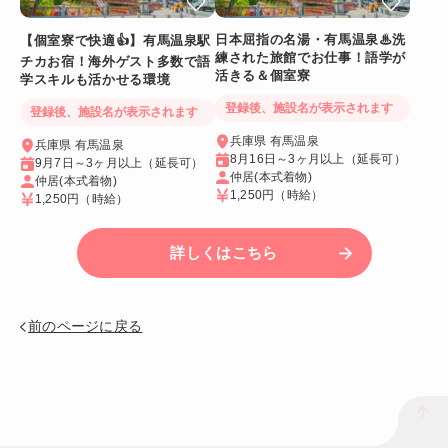
日本屈指の名湯・有馬温泉♨洗
【個室寮で快適👍】有馬温泉駅
練された旅館でお仕事！語学が
チカお宿！海外ゲスト多数で語
活きる＆個室寮
学スキルも活かせる環境
登録後、施設名が表示されます
登録後、施設名が表示されます
兵庫県 有馬温泉
兵庫県 有馬温泉
8月16日～3ヶ月以上（延長可）
9月7日～3ヶ月以上（延長可）
仲居(本式着物)
仲居(本式着物)
1,250円
（時給）
1,250円
（時給）
詳しくはこちら
前のページに戻る