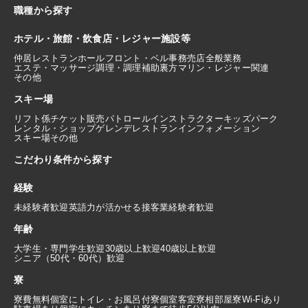
職種から探す
ホテル・旅館・飲食店・レジャー施設等
仲居
レストランホール
フロント・ベル
事務
売店
全般業務
エステ・マッサージ
調理・調理補助
裏方
マリン・レジャー関連
その他
スキー場
リフト係
チケット販売
パトロール
インストラクター
キッズパーク
レンタル・ショップ
ゲレンデレストラン
インフォメーション
スキー場その他
こだわり条件から探す
経験
未経験者歓迎
英語力が活かせる
接客業経験者歓迎
年齢
大学生・専門学生歓迎
30歳以上歓迎
40歳以上歓迎
シニア（50代・60代）歓迎
寮
寮費無料
個室にトイレ・お風呂付
寮個室
客室寮
相部屋寮
Wi-Fiあり