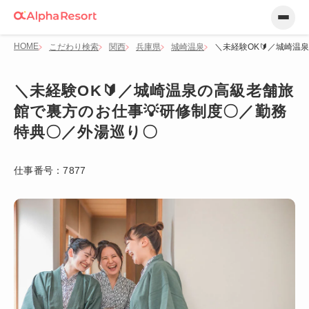
HOME
こだわり検索
関西
兵庫県
城崎温泉
＼未経験OK🔰／城崎温
＼未経験OK🔰／城崎温泉の高級老舗旅
館で裏方のお仕事💡研修制度〇／勤務
特典〇／外湯巡り〇
仕事番号：
7877