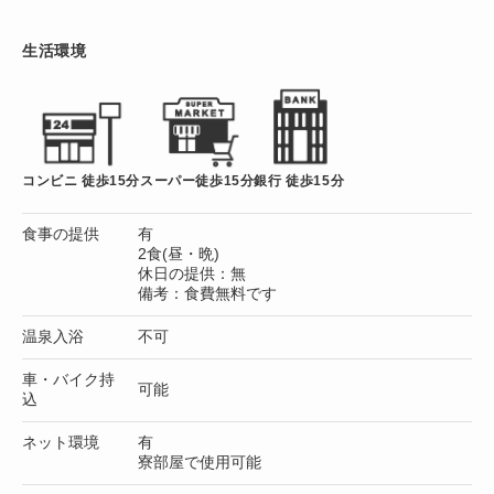
生活環境
コンビニ 徒歩15分
スーパー徒歩15分
銀行 徒歩15分
食事の提供
有
2食(昼・晩)
休日の提供：無
備考：食費無料です
温泉入浴
不可
車・バイク持
可能
込
ネット環境
有
寮部屋で使用可能