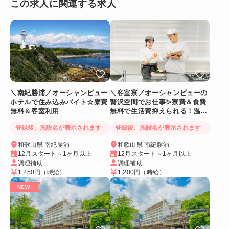
この求人に関連する求人
＼南紀勝浦／オーシャンビュー
＼客室寮／オーシャンビューの
ホテルで住み込みバイト☆寮費
贅沢空間でお仕事✨寮費＆食費
無料＆客室利用
無料で生活費抑えられる！温泉
に入れるリゾートバイト
登録後、施設名が表示されます
登録後、施設名が表示されます
和歌山県 南紀勝浦
和歌山県 南紀勝浦
12月スタート～1ヶ月以上
12月スタート～1ヶ月以上
調理補助
調理補助
1,250円
（時給）
1,200円
（時給）