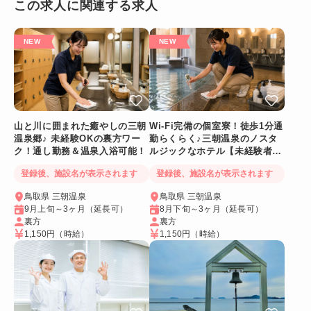
この求人に関連する求人
山と川に囲まれた癒やしの三朝
Wi-Fi完備の個室寮！徒歩1分通
温泉郷♪ 未経験OKの裏方ワー
勤らくらく♪三朝温泉のノスタ
ク！通し勤務＆温泉入浴可能！
ルジックなホテル【未経験者
OK裏方スタッフ👍】
登録後、施設名が表示されます
登録後、施設名が表示されます
鳥取県 三朝温泉
鳥取県 三朝温泉
9月上旬～3ヶ月（延長可）
8月下旬～3ヶ月（延長可）
裏方
裏方
1,150円
（時給）
1,150円
（時給）