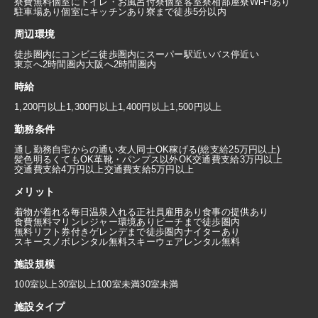
寮費無料
個室にトイレ・お風呂付
寮個室
客室寮
相部屋寮
Wi-Fiあり
駐車場あり
個室にキッチンあり
寮まで徒歩5分以内
周辺環境
徒歩圏内にコンビニ
徒歩圏内にスーパー
駅近い
バス停近い
東京へ2時間圏内
大阪へ2時間圏内
時給
1,200円以上
1,300円以上
1,400円以上
1,500円以上
勤務条件
通し勤務
自宅からの通い
友人同士OK
稼げる(総支給25万円以上)
髪色明るくてもOK
革靴・パンプス以外OK
交通費支給3万円以上
交通費支給4万円以上
交通費支給5万円以上
メリット
着物が着れる
毎日温泉入れる
正社員雇用あり
食事の提供あり
食費無料
マリンレジャー環境あり
ビーチまで徒歩圏内
無料リフト券付き
ゲレンデまで徒歩圏内
ナイターあり
スキースノボレンタル無料
スキーウェアレンタル無料
施設規模
100室以上
30室以上100室未満
30室未満
施設タイプ