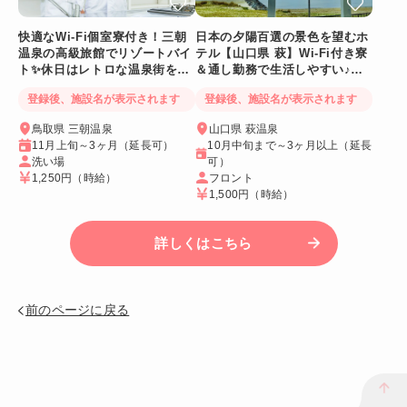
快適なWi-Fi個室寮付き！三朝
日本の夕陽百選の景色を望むホ
温泉の高級旅館でリゾートバイ
テル【山口県 萩】Wi-Fi付き寮
ト✨休日はレトロな温泉街をの
＆通し勤務で生活しやすい♪絶
んびり散策♪
景も毎日満喫！
登録後、施設名が表示されます
登録後、施設名が表示されます
鳥取県 三朝温泉
山口県 萩温泉
11月上旬～3ヶ月（延長可）
10月中旬まで～3ヶ月以上（延長
洗い場
可）
1,250円
（時給）
フロント
1,500円
（時給）
詳しくはこちら
前のページに戻る