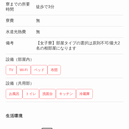
寮までの所要
徒歩で3分
時間
寮費
無
水道光熱費
無
備考
【女子寮】部屋タイプの選択は原則不可/最大2
名の相部屋になります
設備（部屋内）
TV
Wi-Fi
ベッド
布団
設備（共用部）
お風呂
トイレ
洗面台
キッチン
冷蔵庫
生活環境