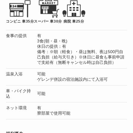
コンビニ 車35分
スーパー 車30分
病院 車25分
食事の提供
有
3食(朝・昼・晩)
休日の提供：有
備考：※朝（軽食）・昼は無料、夜は500円自
己負担（給与天引き）※休日に昼食も事前申請
で支給有（無断キャンセル時は自己負担）
温泉入浴
可能
ゲレンデ併設の宿泊施設内にて入浴可
車・バイク持
可能
込
ネット環境
有
寮部屋で使用可能