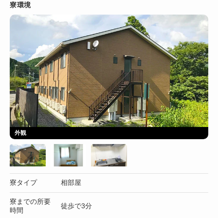
寮環境
外観
寮タイプ
相部屋
寮までの所要
徒歩で3分
時間