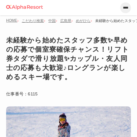
HOME
こだわり検索
中国
広島県
めがひら
未経験から始めたスタッ
未経験から始めたスタッフ多数✨早め
の応募で個室寮確保チャンス！リフト
券タダで滑り放題✨カップル・友人同
士の応募も大歓迎♪ロングランが楽し
めるスキー場です。
仕事番号：
6115