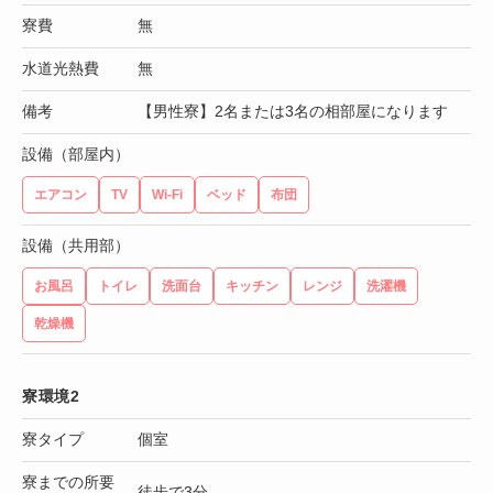
寮費
無
水道光熱費
無
備考
【男性寮】2名または3名の相部屋になります
設備（部屋内）
エアコン
TV
Wi-Fi
ベッド
布団
設備（共用部）
お風呂
トイレ
洗面台
キッチン
レンジ
洗濯機
乾燥機
寮環境2
寮タイプ
個室
寮までの所要
徒歩で3分