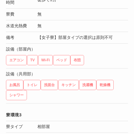
時間
寮費
無
水道光熱費
無
備考
【女子寮】部屋タイプの選択は原則不可
設備（部屋内）
エアコン
TV
Wi-Fi
ベッド
布団
設備（共用部）
お風呂
トイレ
洗面台
キッチン
洗濯機
乾燥機
シャワー
寮環境3
寮タイプ
相部屋