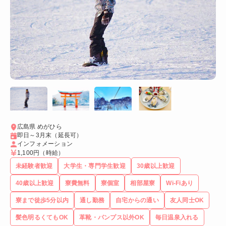
広島県 めがひら
即日～3月末（延長可）
インフォメーション
1,100円
（時給）
未経験者歓迎
大学生・専門学生歓迎
30歳以上歓迎
40歳以上歓迎
寮費無料
寮個室
相部屋寮
Wi-Fiあり
寮まで徒歩5分以内
通し勤務
自宅からの通い
友人同士OK
髪色明るくてもOK
革靴・パンプス以外OK
毎日温泉入れる