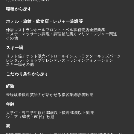
職種から探す
ホテル・旅館・飲食店・レジャー施設等
仲居
レストランホール
フロント・ベル
事務
売店
全般業務
エステ・マッサージ
調理・調理補助
裏方
マリン・レジャー関連
その他
スキー場
リフト係
チケット販売
パトロール
インストラクター
キッズパーク
レンタル・ショップ
ゲレンデレストラン
インフォメーション
スキー場その他
こだわり条件から探す
経験
未経験者歓迎
英語力が活かせる
接客業経験者歓迎
年齢
大学生・専門学生歓迎
30歳以上歓迎
40歳以上歓迎
シニア（50代・60代）歓迎
寮