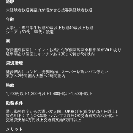
経験
未経験者歓迎
英語力が活かせる
接客業経験者歓迎
年齢
大学生・専門学生歓迎
30歳以上歓迎
40歳以上歓迎
シニア（50代・60代）歓迎
寮
寮費無料
個室にトイレ・お風呂付
寮個室
客室寮
相部屋寮
Wi-Fiあり
駐車場あり
個室にキッチンあり
寮まで徒歩5分以内
周辺環境
徒歩圏内にコンビニ
徒歩圏内にスーパー
駅近い
バス停近い
東京へ2時間圏内
大阪へ2時間圏内
時給
1,200円以上
1,300円以上
1,400円以上
1,500円以上
勤務条件
通し勤務
自宅からの通い
友人同士OK
稼げる(総支給25万円以上)
髪色明るくてもOK
革靴・パンプス以外OK
交通費支給3万円以上
交通費支給4万円以上
交通費支給5万円以上
メリット