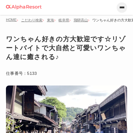
HOME
こだわり検索
東海
岐阜県
飛騨高山
ワンちゃん好きの方大歓
ワンちゃん好きの方大歓迎です☆リゾ
ートバイトで大自然と可愛いワンちゃ
ん達に癒される♪
仕事番号：
5133