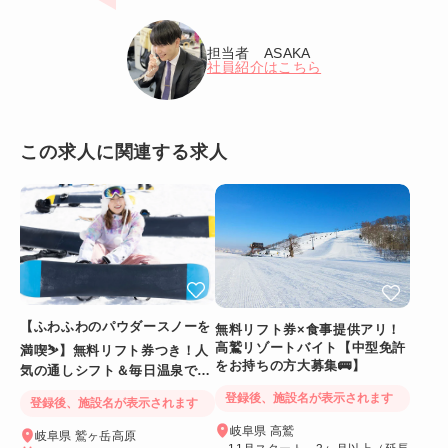
担当者 ASAKA
社員紹介はこちら
この求人に関連する求人
【ふわふわのパウダースノーを
無料リフト券×食事提供アリ！
高鷲リゾートバイト【中型免許
満喫⛷️】無料リフト券つき！人
をお持ちの方大募集🚌】
気の通しシフト＆毎日温泉でリ
フレッシュ
登録後、施設名が表示されます
登録後、施設名が表示されます
岐阜県 高鷲
岐阜県 鷲ヶ岳高原