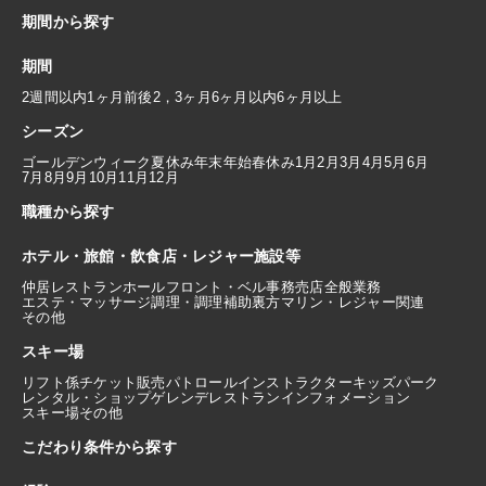
期間から探す
期間
2週間以内
1ヶ月前後
2，3ヶ月
6ヶ月以内
6ヶ月以上
シーズン
ゴールデンウィーク
夏休み
年末年始
春休み
1月
2月
3月
4月
5月
6月
7月
8月
9月
10月
11月
12月
職種から探す
ホテル・旅館・飲食店・レジャー施設等
仲居
レストランホール
フロント・ベル
事務
売店
全般業務
エステ・マッサージ
調理・調理補助
裏方
マリン・レジャー関連
その他
スキー場
リフト係
チケット販売
パトロール
インストラクター
キッズパーク
レンタル・ショップ
ゲレンデレストラン
インフォメーション
スキー場その他
こだわり条件から探す