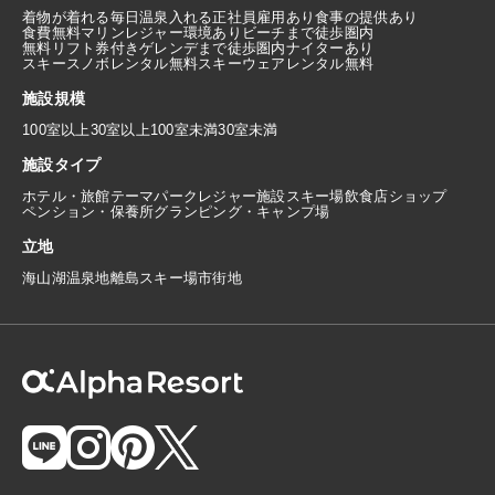
着物が着れる
毎日温泉入れる
正社員雇用あり
食事の提供あり
食費無料
マリンレジャー環境あり
ビーチまで徒歩圏内
無料リフト券付き
ゲレンデまで徒歩圏内
ナイターあり
スキースノボレンタル無料
スキーウェアレンタル無料
施設規模
100室以上
30室以上100室未満
30室未満
施設タイプ
ホテル・旅館
テーマパーク
レジャー施設
スキー場
飲食店
ショップ
ペンション・保養所
グランピング・キャンプ場
立地
海
山
湖
温泉地
離島
スキー場
市街地