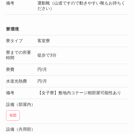
備考
運動靴（山道ですので動きやすい靴もお持ちく
ださい）
寮環境
寮タイプ
客室寮
寮までの所要
徒歩で3分
時間
寮費
円/月
水道光熱費
円/月
備考
【女子寮】敷地内コテージ相部屋可能性あり
設備（部屋内）
布団
設備（共用部）