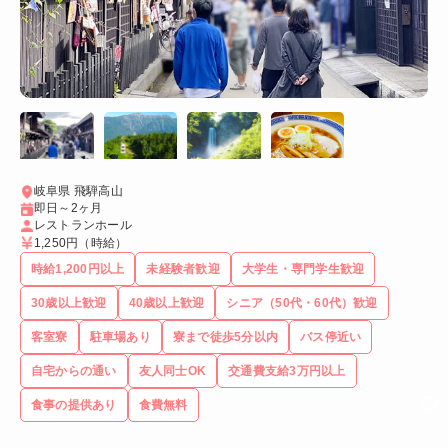
岐阜県 飛騨高山
即日～2ヶ月
レストランホール
1,250円
（時給）
時給1,200円以上
未経験者歓迎
大学生・専門学生歓迎
30歳以上歓迎
40歳以上歓迎
シニア（50代・60代）歓迎
客室寮
駐車場あり
寮まで徒歩5分以内
バス停近い
自宅からの通い
友人同士OK
交通費支給3万円以上
食事の提供あり
食費無料