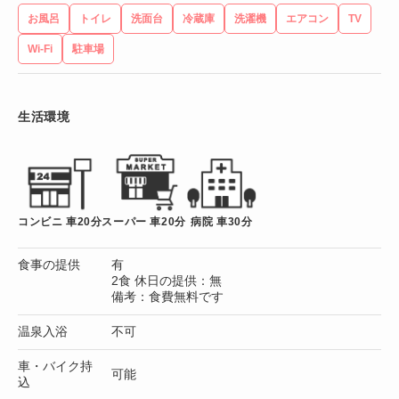
お風呂
トイレ
洗面台
冷蔵庫
洗濯機
エアコン
TV
Wi-Fi
駐車場
生活環境
コンビニ 車20分
スーパー 車20分
病院 車30分
食事の提供
有
2食 休日の提供：無
備考：食費無料です
温泉入浴
不可
車・バイク持
可能
込