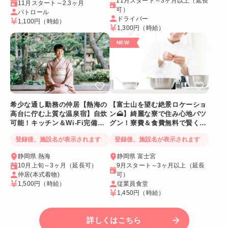
11月スタート～3ヶ月以上（延長
11月スタート～2.3ヶ月
可）
パトロール
ドライバー
1,100円
（時給）
1,300円
（時給）
希少な通し勤務の仲居【熱海の
【富士山を望む絶景ロケーショ
高台に佇む上質な温泉宿】自炊
ン🗻】綺麗な寮で住み心地バツ
可能！キッチン＆Wi-Fi完備！
グン！寮費＆食費無料で賢く稼
個室寮
げる人気求人
登録後、施設名が表示されます
登録後、施設名が表示されます
静岡県 熱海
静岡県 富士宮
10月上旬～3ヶ月（延長可）
9月スタート～3ヶ月以上（延長
仲居(本式着物)
可）
1,500円
（時給）
従業員食堂
1,450円
（時給）
詳しくはこちら