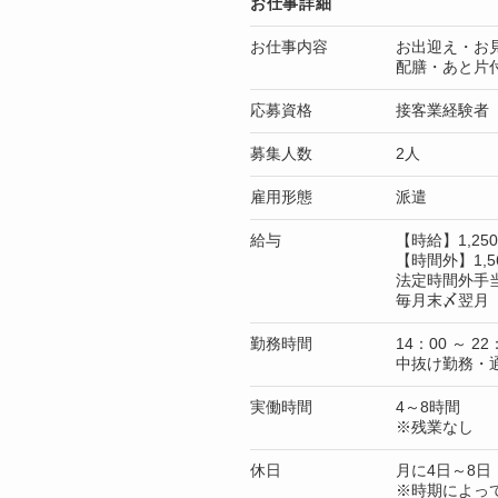
お仕事詳細
お仕事内容
お出迎え・お
配膳・あと片
応募資格
接客業経験者
募集人数
2人
雇用形態
派遣
給与
【時給】1,2
【時間外】1,5
法定時間外手
毎月末〆翌月 
勤務時間
14：00 ～ 22
中抜け勤務・
実働時間
4～8時間
※残業なし
休日
月に4日～8日
※時期によっ