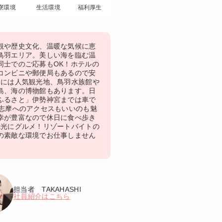
寮環境
生活環境
福利厚生
観や歴史文化、温暖な気候に恵
鳥羽エリア。美しい海を臨む温
同士でのご応募もOK！ホテルの
コンビニや郵便局もあるので安
辺には人気観光地、鳥羽水族館や
島、海の博物館もあります。日
ふるさと」伊勢神宮までは車で
勢志摩へのアクセスもいいのも魅
幸が豊富なので休日に食べ歩き
観光にグルメ！リゾートバイトの
の素敵な環境でお仕事しません
担当者 TAKAHASHI
社員紹介はこちら