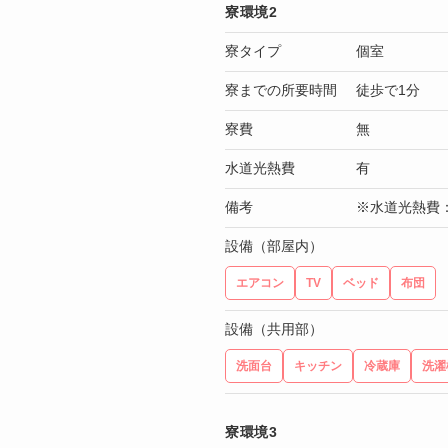
寮環境2
寮タイプ
個室
寮までの所要時間
徒歩で1分
寮費
無
水道光熱費
有
備考
※水道光熱費：
設備（部屋内）
エアコン
TV
ベッド
布団
設備（共用部）
洗面台
キッチン
冷蔵庫
洗濯
寮環境3