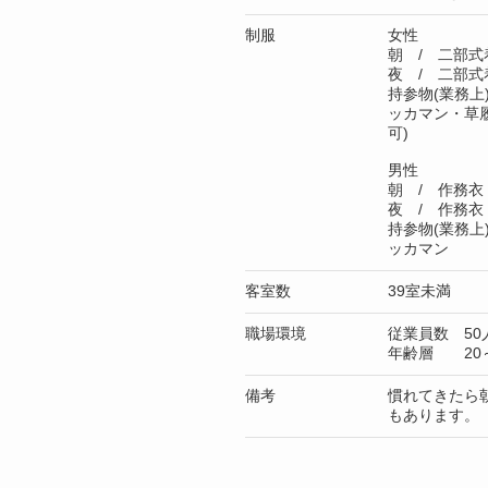
制服
女性
朝 / 二部式
夜 / 二部式
持参物(業務
ッカマン・草履
可)
男性
朝 / 作務衣
夜 / 作務衣
持参物(業務
ッカマン
客室数
39室未満
職場環境
従業員数 50
年齢層 20～
備考
慣れてきたら朝
もあります。