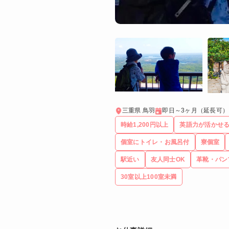
三重県 鳥羽
即日～3ヶ月（延長可）
時給1,200円以上
英語力が活かせ
個室にトイレ・お風呂付
寮個室
駅近い
友人同士OK
革靴・パン
30室以上100室未満