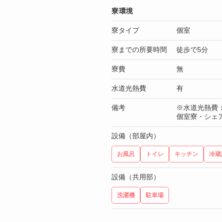
寮環境
寮タイプ
個室
寮までの所要時間
徒歩で5分
寮費
無
水道光熱費
有
備考
※水道光熱費：
個室寮・シェ
設備（部屋内）
お風呂
トイレ
キッチン
冷蔵
設備（共用部）
洗濯機
駐車場