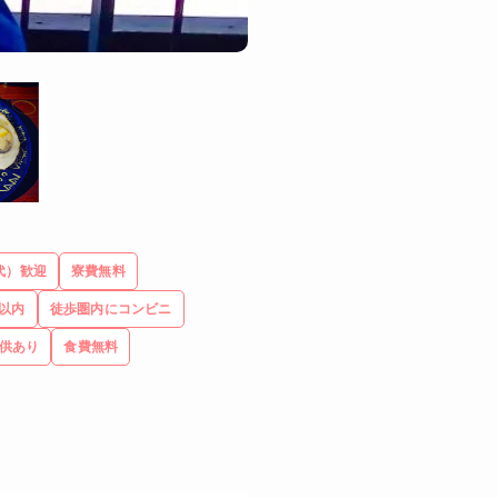
代）歓迎
寮費無料
以内
徒歩圏内にコンビニ
供あり
食費無料