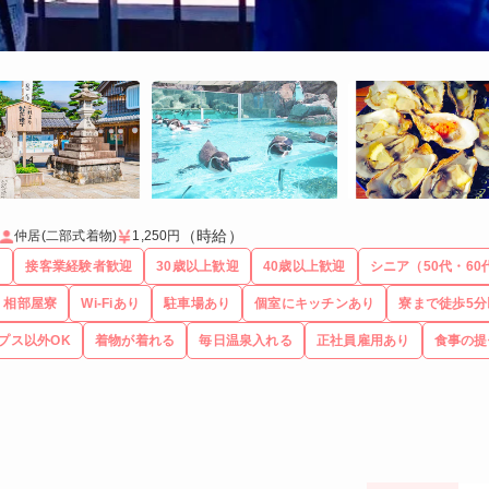
（時給）
仲居(二部式着物)
1,250円
る
接客業経験者歓迎
30歳以上歓迎
40歳以上歓迎
シニア（50代・60
相部屋寮
Wi-Fiあり
駐車場あり
個室にキッチンあり
寮まで徒歩5分
プス以外OK
着物が着れる
毎日温泉入れる
正社員雇用あり
食事の提