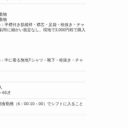
着物
着物
上)：半襟付き肌襦袢・襟芯・足袋・栓抜き・チャ
(特に細かい規定なし、現地で3,000円程で購入
上)：中に着る無地Tシャツ・靴下・栓抜き・チャ
人
65才
食勤務（6：00-10：00）でシフトに入ること