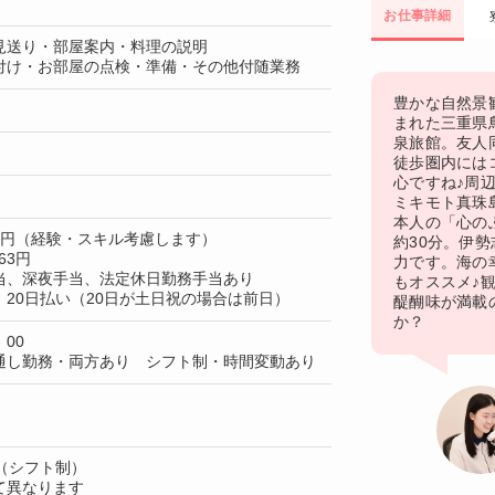
お仕事詳細
見送り・部屋案内・料理の説明
付け・お部屋の点検・準備・その他付随業務
豊かな自然景
まれた三重県
泉旅館。友人
徒歩圏内には
心ですね♪周
ミキモト真珠
本人の「心の
50円（経験・スキル考慮します）
約30分。伊
63円
力です。海の
当、深夜手当、法定休日勤務手当あり
もオススメ♪
20日払い（20日が土日祝の場合は前日）
醍醐味が満載
か？
：00
通し勤務・両方あり シフト制・時間変動あり
（シフト制）
て異なります