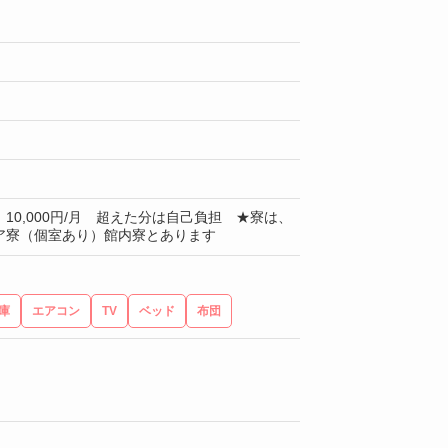
10,000円/月 超えた分は自己負担 ★寮は、
ア寮（個室あり）館内寮とあります
庫
エアコン
TV
ベッド
布団