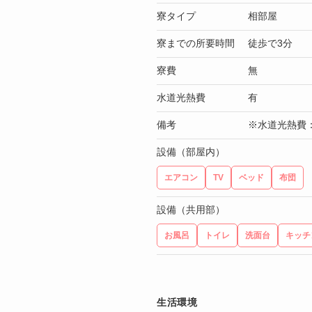
寮タイプ
相部屋
寮までの所要時間
徒歩で3分
寮費
無
水道光熱費
有
備考
※水道光熱費：
設備（部屋内）
エアコン
TV
ベッド
布団
設備（共用部）
お風呂
トイレ
洗面台
キッチ
生活環境