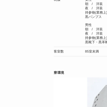
朝 / 洋装
夜 / 洋装
持参物(業務
黒パンプス
男性
朝 / 洋装
夜 / 洋装
持参物(業務
黒靴下・黒革
客室数
85室未満
寮環境