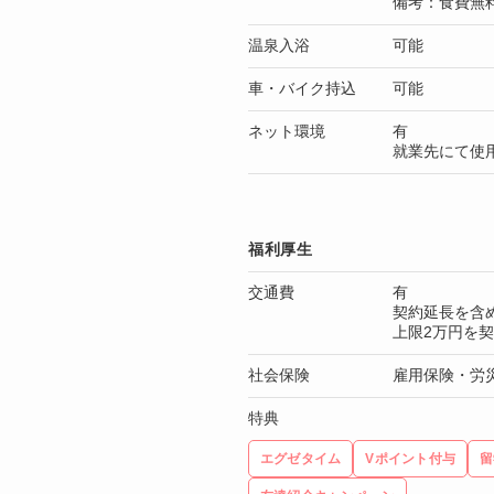
備考：食費無
温泉入浴
可能
車・バイク持込
可能
ネット環境
有
就業先にて使
福利厚生
交通費
有
契約延長を含
上限2万円を
社会保険
雇用保険・労
特典
エグゼタイム
Vポイント付与
留