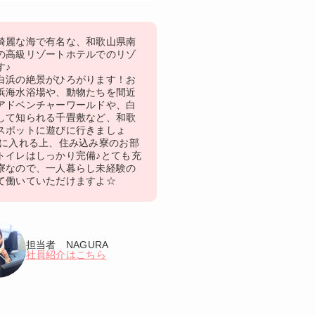
綺麗な海で有名な、和歌山県南
の高級リゾートホテルでのリゾ
す♪
白浜の絶景がひろがります！お
浜海水浴場や、動物たちを間近
アドベンチャーワールドや、白
して知られる千畳敷など、和歌
スポットに遊びに行きましょ
泉に入れる上、住み込み寮のお部
トイレはしっかり完備♪とても充
寮なので、一人暮らし未経験の
て働いていただけますよ☆
担当者 NAGURA
社員紹介はこちら