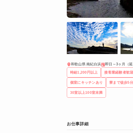
和歌山県 南紀白浜
即日～3ヶ月（
時給1,200円以上
接客業経験者歓
個室にキッチンあり
寮まで徒歩5
30室以上100室未満
お仕事詳細