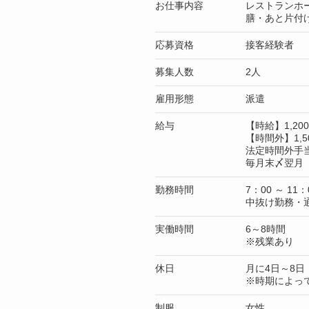
お仕事内容
レストランホ
膳・あと片付
応募資格
接客経験者
募集人数
2人
雇用形態
派遣
給与
【時給】1,2
【時間外】1,5
法定時間外手
毎月末〆翌月 
勤務時間
7：00 ～ 11：
中抜け勤務・
実働時間
6～8時間
※残業あり
休日
月に4日～8日
※時期によっ
制服
女性