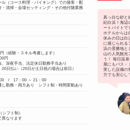
ール（コース料理・バイキング）での接客・配
け・清掃・会場セッティング・その他付随業務
真っ白な砂と
紀白浜！海辺
ートバイトで
ホテルからは
休みの日は白
に感じられる
浜の景勝地と
00円（経験・スキル考慮します）
山の人気観光
00円
う！ 毎日温
当、深夜手当、法定休日勤務手当あり
屋にもバス・
20日払い（20日が土日祝の場合は前日）
実した設備の
方でも安心し
00 / 17：00 ～ 21：00
通し勤務・両方あり シフト制・時間変動あり
（シフト制）
て異なります