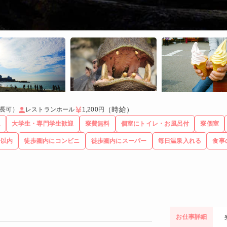
（時給）
延長可）
レストランホール
1,200円
迎
大学生・専門学生歓迎
寮費無料
個室にトイレ・お風呂付
寮個室
分以内
徒歩圏内にコンビニ
徒歩圏内にスーパー
毎日温泉入れる
食事
お仕事詳細