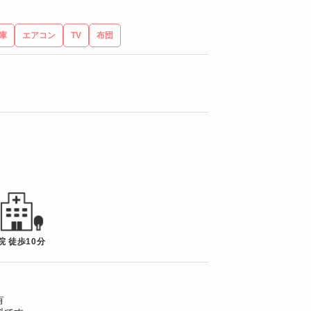
庫
エアコン
TV
布団
院 徒歩10分
有