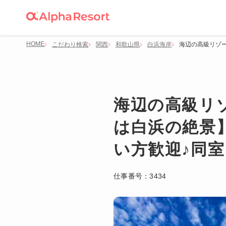
HOME
こだわり検索
関西
和歌山県
白浜海岸
海辺の高級リゾ
海辺の高級リ
は白浜の絶景
い方歓迎♪同室
仕事番号：
3434