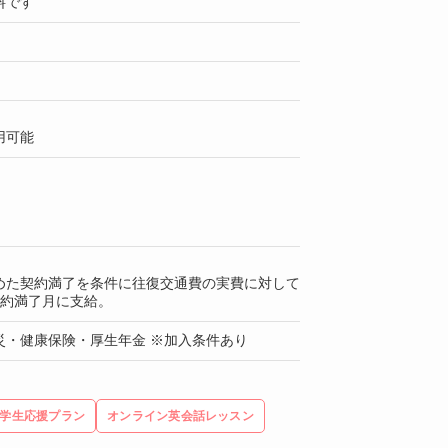
料です
用可能
めた契約満了を条件に往復交通費の実費に対して
契約満了月に支給。
災・健康保険・厚生年金 ※加入条件あり
学生応援プラン
オンライン英会話レッスン