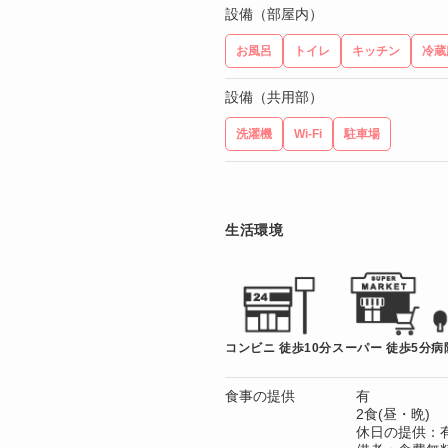
設備（部屋内）
お風呂
トイレ
キッチン
冷蔵
設備（共用部）
洗濯機
Wi-Fi
駐車場
生活環境
コンビニ 徒歩10分
スーパー 徒歩5分
病
食事の提供
有
2食(昼・晩)
休日の提供：