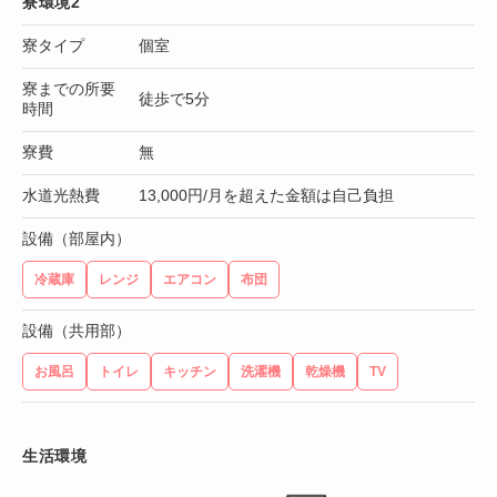
寮環境2
寮タイプ
個室
寮までの所要
徒歩で5分
時間
寮費
無
水道光熱費
13,000円/月を超えた金額は自己負担
設備（部屋内）
冷蔵庫
レンジ
エアコン
布団
設備（共用部）
お風呂
トイレ
キッチン
洗濯機
乾燥機
TV
生活環境