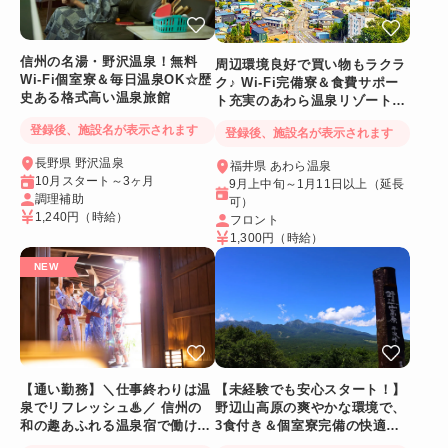
信州の名湯・野沢温泉！無料
周辺環境良好で買い物もラクラ
Wi-Fi個室寮＆毎日温泉OK☆歴
ク♪ Wi-Fi完備寮＆食費サポー
史ある格式高い温泉旅館
ト充実のあわら温泉リゾートバ
イト
登録後、施設名が表示されます
登録後、施設名が表示されます
長野県 野沢温泉
福井県 あわら温泉
10月スタート～3ヶ月
9月上中旬～1月11日以上（延長
調理補助
可）
1,240円
（時給）
フロント
1,300円
（時給）
【通い勤務】＼仕事終わりは温
【未経験でも安心スタート！】
泉でリフレッシュ♨／ 信州の
野辺山高原の爽やかな環境で、
和の趣あふれる温泉宿で働ける
3食付き＆個室寮完備の快適リ
人気リゾートバイト♪
ゾートバイト♪