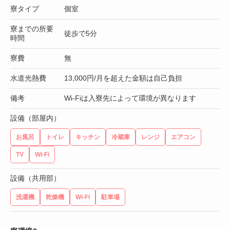
寮タイプ
個室
寮までの所要
徒歩で5分
時間
寮費
無
水道光熱費
13,000円/月を超えた金額は自己負担
備考
Wi-Fiは入寮先によって環境が異なります
設備（部屋内）
お風呂
トイレ
キッチン
冷蔵庫
レンジ
エアコン
TV
Wi-Fi
設備（共用部）
洗濯機
乾燥機
Wi-Fi
駐車場