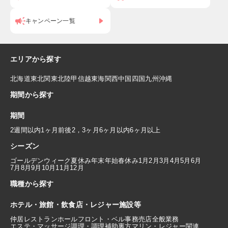
キャンペーン一覧
エリアから探す
北海道
東北
関東
北陸
甲信越
東海
関西
中国
四国
九州
沖縄
期間から探す
期間
2週間以内
1ヶ月前後
2，3ヶ月
6ヶ月以内
6ヶ月以上
シーズン
ゴールデンウィーク
夏休み
年末年始
春休み
1月
2月
3月
4月
5月
6月
7月
8月
9月
10月
11月
12月
職種から探す
ホテル・旅館・飲食店・レジャー施設等
仲居
レストランホール
フロント・ベル
事務
売店
全般業務
エステ・マッサージ
調理・調理補助
裏方
マリン・レジャー関連