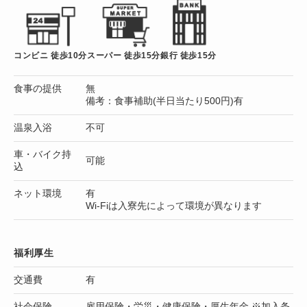
コンビニ 徒歩10分
スーパー 徒歩15分
銀行 徒歩15分
食事の提供
無
備考：食事補助(半日当たり500円)有
温泉入浴
不可
車・バイク持
可能
込
ネット環境
有
Wi-Fiは入寮先によって環境が異なります
福利厚生
交通費
有
社会保険
雇用保険・労災・健康保険・厚生年金 ※加入条