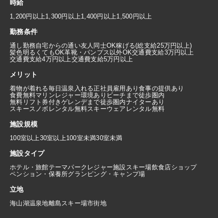
時給
1,200円以上
1,300円以上
1,400円以上
1,500円以上
勤務条件
通し勤務
自宅からの通い
友人同士OK
稼げる(総支給25万円以上)
髪色明るくてもOK
革靴・パンプス以外OK
交通費支給3万円以上
交通費支給4万円以上
交通費支給5万円以上
メリット
着物が着れる
毎日温泉入れる
正社員雇用あり
食事の提供あり
食費無料
マリンレジャー環境あり
ビーチまで徒歩圏内
無料リフト券付き
ゲレンデまで徒歩圏内
ナイターあり
スキースノボレンタル無料
スキーウェアレンタル無料
施設規模
100室以上
30室以上100室未満
30室未満
施設タイプ
ホテル・旅館
テーマパーク
レジャー施設
スキー場
飲食店
ショップ
ペンション・保養所
グランピング・キャンプ場
立地
海
山
湖
温泉地
離島
スキー場
市街地