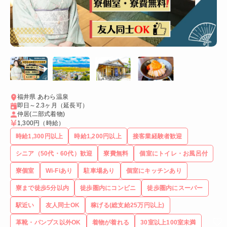
福井県 あわら温泉
即日～2.3ヶ月（延長可）
仲居(二部式着物)
1,300円
（時給）
時給1,300円以上
時給1,200円以上
接客業経験者歓迎
シニア（50代・60代）歓迎
寮費無料
個室にトイレ・お風呂付
寮個室
Wi-Fiあり
駐車場あり
個室にキッチンあり
寮まで徒歩5分以内
徒歩圏内にコンビニ
徒歩圏内にスーパー
駅近い
友人同士OK
稼げる(総支給25万円以上)
革靴・パンプス以外OK
着物が着れる
30室以上100室未満