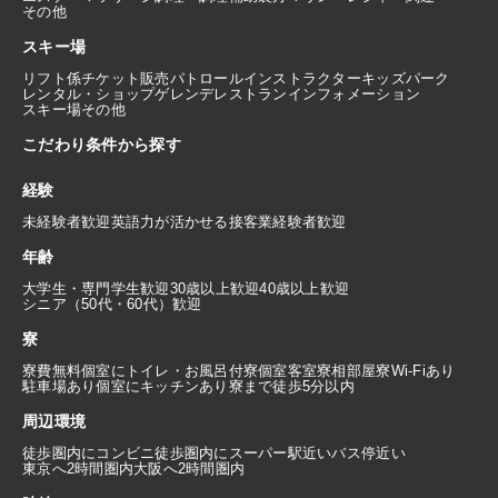
その他
スキー場
リフト係
チケット販売
パトロール
インストラクター
キッズパーク
レンタル・ショップ
ゲレンデレストラン
インフォメーション
スキー場その他
こだわり条件から探す
経験
未経験者歓迎
英語力が活かせる
接客業経験者歓迎
年齢
大学生・専門学生歓迎
30歳以上歓迎
40歳以上歓迎
シニア（50代・60代）歓迎
寮
寮費無料
個室にトイレ・お風呂付
寮個室
客室寮
相部屋寮
Wi-Fiあり
駐車場あり
個室にキッチンあり
寮まで徒歩5分以内
周辺環境
徒歩圏内にコンビニ
徒歩圏内にスーパー
駅近い
バス停近い
東京へ2時間圏内
大阪へ2時間圏内