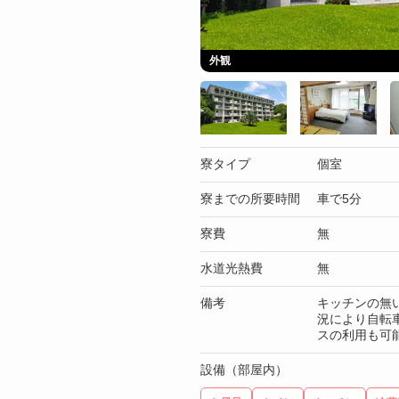
外観
寮タイプ
個室
寮までの所要時間
車で5分
寮費
無
水道光熱費
無
備考
キッチンの無
況により自転
スの利用も可
設備（部屋内）