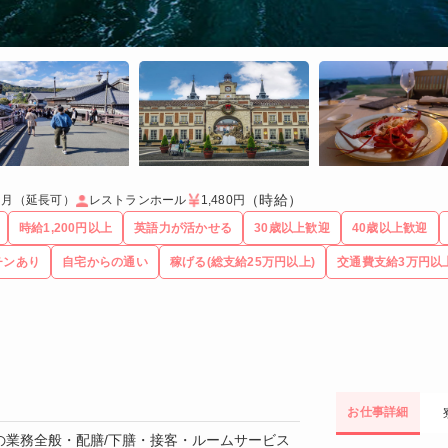
（時給）
ヶ月（延長可）
レストランホール
1,480円
時給1,200円以上
英語力が活かせる
30歳以上歓迎
40歳以上歓迎
チンあり
自宅からの通い
稼げる(総支給25万円以上)
交通費支給3万円以
お仕事詳細
の業務全般・配膳/下膳・接客・ルームサービス