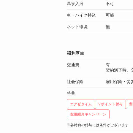
温泉入浴
不可
車・バイク持込
可能
ネット環境
無
福利厚生
交通費
有
契約満了時、
社会保険
雇用保険・労
特典
エグゼタイム
Vポイント付与
留
友達紹介キャンペーン
※各特典の付与には条件がございます