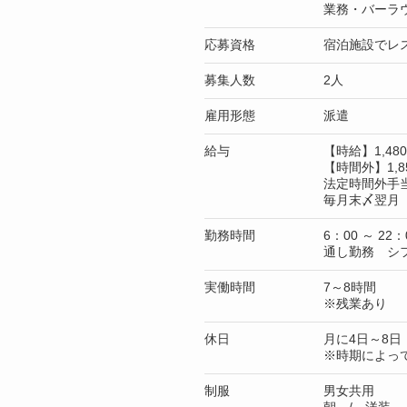
業務・バーラ
応募資格
宿泊施設でレ
募集人数
2人
雇用形態
派遣
給与
【時給】1,4
【時間外】1,8
法定時間外手
毎月末〆翌月 
勤務時間
6：00 ～ 22：
通し勤務 シ
実働時間
7～8時間
※残業あり
休日
月に4日～8日
※時期によっ
制服
男女共用