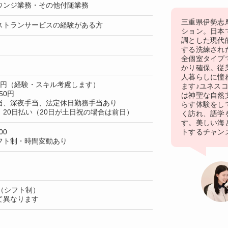
ウンジ業務・その他付随業務
三重県伊勢志
ストランサービスの経験がある方
ション。日本
調とした現代
する洗練され
全個室タイプ
かり確保。従
人暮らしに憧
80円（経験・スキル考慮します）
ます♪ユネス
50円
は神聖な自然
当、深夜手当、法定休日勤務手当あり
らす体験をし
20日払い（20日が土日祝の場合は前日）
く訪れ、語学
す。美しい海
00
トするチャン
フト制・時間変動あり
（シフト制）
て異なります