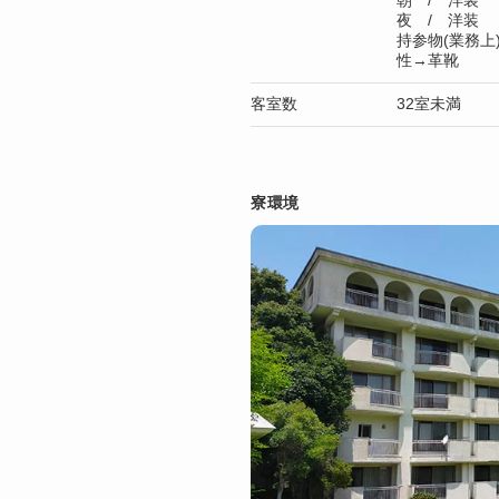
朝 / 洋装
夜 / 洋装
持参物(業務上
性→革靴
客室数
32室未満
寮環境