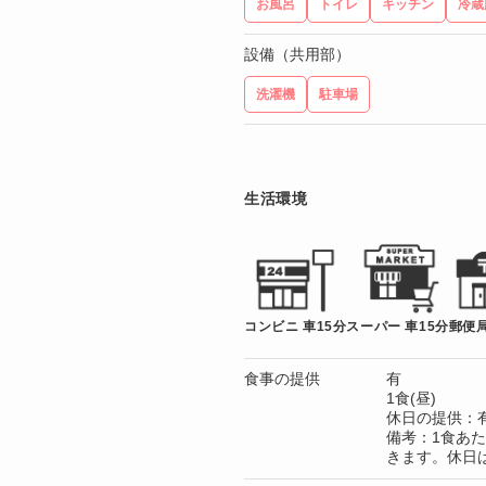
お風呂
トイレ
キッチン
冷蔵
設備（共用部）
洗濯機
駐車場
生活環境
コンビニ 車15分
スーパー 車15分
郵便局
食事の提供
有
1食(昼)
休日の提供：
備考：1食あた
きます。休日