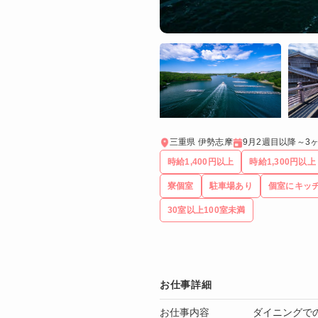
三重県 伊勢志摩
9月2週目以降～3
時給1,400円以上
時給1,300円以上
寮個室
駐車場あり
個室にキッ
30室以上100室未満
お仕事詳細
お仕事内容
ダイニングで