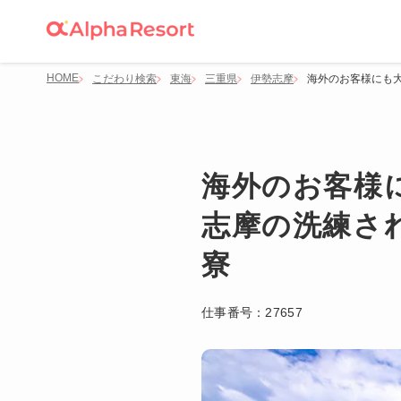
HOME
こだわり検索
東海
三重県
伊勢志摩
海外のお客様にも
海外のお客様
志摩の洗練さ
寮
仕事番号：
27657