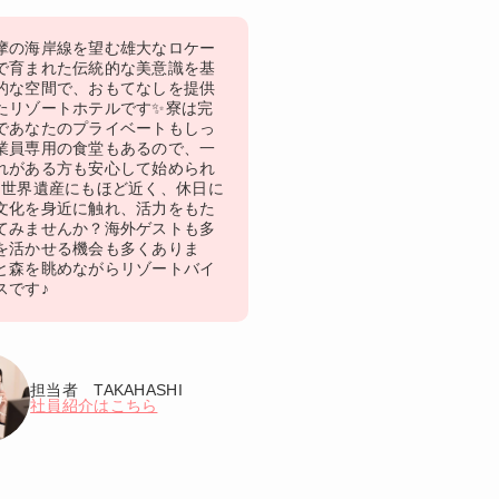
摩の海岸線を望む雄大なロケー
で育まれた伝統的な美意識を基
的な空間で、おもてなしを提供
たリゾートホテルです✨寮は完
であなたのプライベートもしっ
業員専用の食堂もあるので、一
れがある方も安心して始められ
コ世界遺産にもほど近く、休日に
文化を身近に触れ、活力をもた
てみませんか？海外ゲストも多
を活かせる機会も多くありま
と森を眺めながらリゾートバイ
スです♪
担当者 TAKAHASHI
社員紹介はこちら