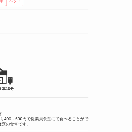
庫
ベッド
 車18分
有
り400～600円で従業員食堂にて食べることがで
は寮の食堂です。