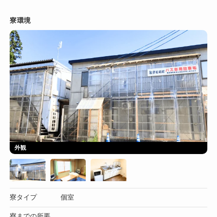
寮環境
外観
寮タイプ
個室
寮までの所要