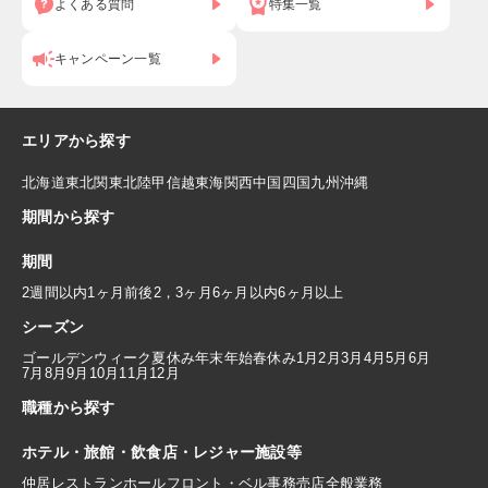
よくある質問
特集一覧
キャンペーン一覧
エリアから探す
北海道
東北
関東
北陸
甲信越
東海
関西
中国
四国
九州
沖縄
期間から探す
期間
2週間以内
1ヶ月前後
2，3ヶ月
6ヶ月以内
6ヶ月以上
シーズン
ゴールデンウィーク
夏休み
年末年始
春休み
1月
2月
3月
4月
5月
6月
7月
8月
9月
10月
11月
12月
職種から探す
ホテル・旅館・飲食店・レジャー施設等
仲居
レストランホール
フロント・ベル
事務
売店
全般業務