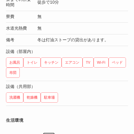
徒歩で10分
時間
寮費
無
水道光熱費
無
備考
冬は灯油ストーブの貸出があります。
設備（部屋内）
お風呂
トイレ
キッチン
エアコン
TV
Wi-Fi
ベッド
布団
設備（共用部）
洗濯機
乾燥機
駐車場
生活環境