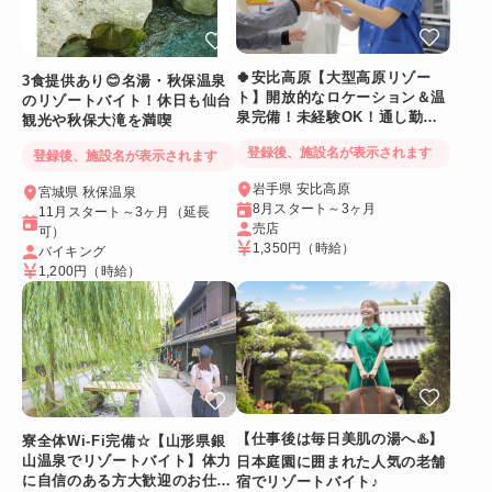
🍀安比高原【大型高原リゾー
3食提供あり😊名湯・秋保温泉
ト】開放的なロケーション＆温
のリゾートバイト！休日も仙台
泉完備！未経験OK！通し勤務
観光や秋保大滝を満喫
でめりはりバッチリ☆
登録後、施設名が表示されます
登録後、施設名が表示されます
岩手県 安比高原
宮城県 秋保温泉
8月スタート～3ヶ月
11月スタート～3ヶ月（延長
売店
可）
1,350円
（時給）
バイキング
1,200円
（時給）
【仕事後は毎日美肌の湯へ♨️】
寮全体Wi-Fi完備☆【山形県銀
山温泉でリゾートバイト】体力
日本庭園に囲まれた人気の老舗
に自信のある方大歓迎のお仕事
宿でリゾートバイト♪