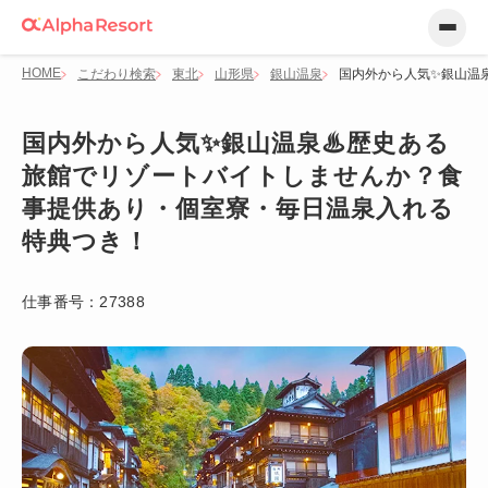
HOME
こだわり検索
東北
山形県
銀山温泉
国内外から人気✨銀山温
国内外から人気✨銀山温泉♨歴史ある
旅館でリゾートバイトしませんか？食
事提供あり・個室寮・毎日温泉入れる
特典つき！
仕事番号：
27388