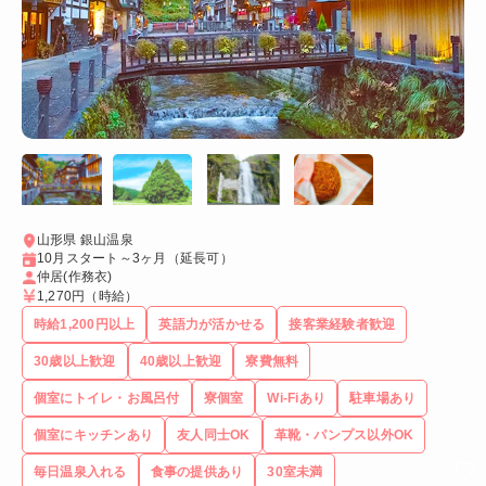
山形県 銀山温泉
10月スタート～3ヶ月（延長可）
仲居(作務衣)
1,270円
（時給）
時給1,200円以上
英語力が活かせる
接客業経験者歓迎
30歳以上歓迎
40歳以上歓迎
寮費無料
個室にトイレ・お風呂付
寮個室
Wi-Fiあり
駐車場あり
個室にキッチンあり
友人同士OK
革靴・パンプス以外OK
毎日温泉入れる
食事の提供あり
30室未満