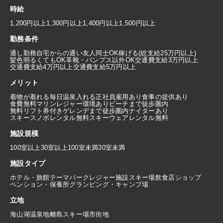
時給
1,200円以上
1,300円以上
1,400円以上
1,500円以上
勤務条件
通し勤務
自宅からの通い
友人同士OK
稼げる(総支給25万円以上)
髪色明るくてもOK
革靴・パンプス以外OK
交通費支給3万円以上
交通費支給4万円以上
交通費支給5万円以上
メリット
着物が着れる
毎日温泉入れる
正社員雇用あり
食事の提供あり
食費無料
マリンレジャー環境あり
ビーチまで徒歩圏内
無料リフト券付き
ゲレンデまで徒歩圏内
ナイターあり
スキースノボレンタル無料
スキーウェアレンタル無料
施設規模
100室以上
30室以上100室未満
30室未満
施設タイプ
ホテル・旅館
テーマパーク
レジャー施設
スキー場
飲食店
ショップ
ペンション・保養所
グランピング・キャンプ場
立地
海
山
湖
温泉地
離島
スキー場
市街地