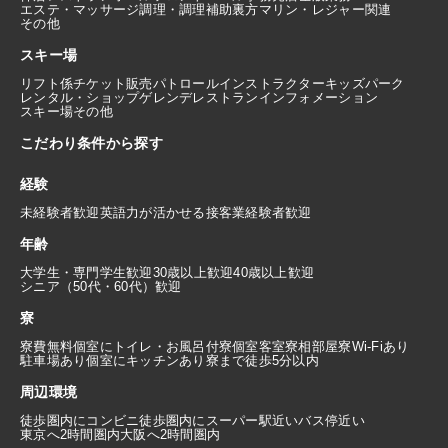
エステ・マッサージ
調理・調理補助
裏方
マリン・レジャー関連
その他
スキー場
リフト係
チケット販売
パトロール
インストラクター
キッズパーク
レンタル・ショップ
ゲレンデレストラン
インフォメーション
スキー場その他
こだわり条件から探す
経験
未経験者歓迎
英語力が活かせる
接客業経験者歓迎
年齢
大学生・専門学生歓迎
30歳以上歓迎
40歳以上歓迎
シニア（50代・60代）歓迎
寮
寮費無料
個室にトイレ・お風呂付
寮個室
客室寮
相部屋寮
Wi-Fiあり
駐車場あり
個室にキッチンあり
寮まで徒歩5分以内
周辺環境
徒歩圏内にコンビニ
徒歩圏内にスーパー
駅近い
バス停近い
東京へ2時間圏内
大阪へ2時間圏内