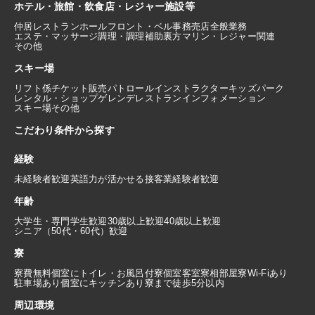
ホテル・旅館・飲食店・レジャー施設等
仲居
レストランホール
フロント・ベル
事務
売店
全般業務
エステ・マッサージ
調理・調理補助
裏方
マリン・レジャー関連
その他
スキー場
リフト係
チケット販売
パトロール
インストラクター
キッズパーク
レンタル・ショップ
ゲレンデレストラン
インフォメーション
スキー場その他
こだわり条件から探す
経験
未経験者歓迎
英語力が活かせる
接客業経験者歓迎
年齢
大学生・専門学生歓迎
30歳以上歓迎
40歳以上歓迎
シニア（50代・60代）歓迎
寮
寮費無料
個室にトイレ・お風呂付
寮個室
客室寮
相部屋寮
Wi-Fiあり
駐車場あり
個室にキッチンあり
寮まで徒歩5分以内
周辺環境