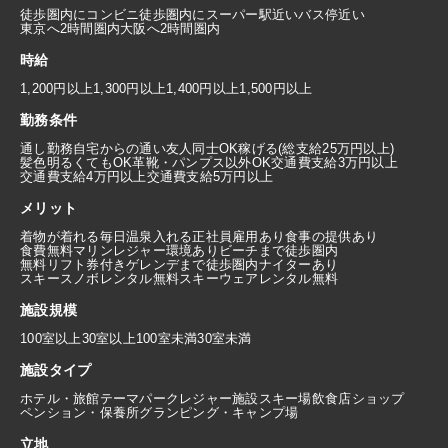
徒歩圏内にコンビニ
徒歩圏内にスーパー
駅近い
バス停近い
東京へ2時間圏内
大阪へ2時間圏内
時給
1,200円以上
1,300円以上
1,400円以上
1,500円以上
勤務条件
通し勤務
自宅からの通い
友人同士OK
稼げる(総支給25万円以上)
髪色明るくてもOK
革靴・パンプス以外OK
交通費支給3万円以上
交通費支給4万円以上
交通費支給5万円以上
メリット
着物が着れる
毎日温泉入れる
正社員雇用あり
食事の提供あり
食費無料
マリンレジャー環境あり
ビーチまで徒歩圏内
無料リフト券付き
ゲレンデまで徒歩圏内
ナイターあり
スキースノボレンタル無料
スキーウェアレンタル無料
施設規模
100室以上
30室以上100室未満
30室未満
施設タイプ
ホテル・旅館
テーマパーク
レジャー施設
スキー場
飲食店
ショップ
ペンション・保養所
グランピング・キャンプ場
立地