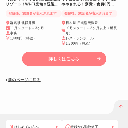
リゾート！Wi-Fi完備＆送迎バ
ややされる！寮費・食費0円！
スあり
Wi-Fi個室寮
登録後、施設名が表示されます
登録後、施設名が表示されます
群馬県 北軽井沢
栃木県 日光湯元温泉
11月スタート～3ヶ月
10月スタート～3ヶ月以上（延長
事務
可）
1,400円
（時給）
レストランホール
1,300円
（時給）
詳しくはこちら
前のページに戻る
はじめての方へ
登録から勤務終了