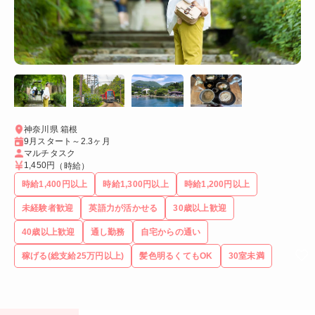
神奈川県 箱根
9月スタート～2.3ヶ月
マルチタスク
1,450円
（時給）
時給1,400円以上
時給1,300円以上
時給1,200円以上
未経験者歓迎
英語力が活かせる
30歳以上歓迎
40歳以上歓迎
通し勤務
自宅からの通い
稼げる(総支給25万円以上)
髪色明るくてもOK
30室未満