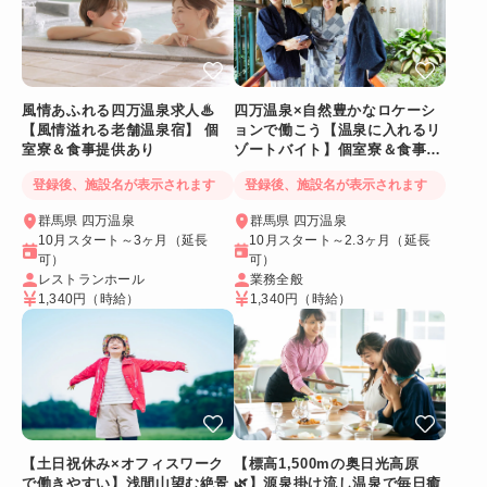
風情あふれる四万温泉求人♨
四万温泉×自然豊かなロケーシ
【風情溢れる老舗温泉宿】 個
ョンで働こう【温泉に入れるリ
室寮＆食事提供あり
ゾートバイト】個室寮＆食事提
供あり◎
登録後、施設名が表示されます
登録後、施設名が表示されます
群馬県 四万温泉
群馬県 四万温泉
10月スタート～3ヶ月（延長
10月スタート～2.3ヶ月（延長
可）
可）
レストランホール
業務全般
1,340円
（時給）
1,340円
（時給）
【土日祝休み×オフィスワーク
【標高1,500mの奥日光高原
で働きやすい】浅間山望む絶景
🌿】源泉掛け流し温泉で毎日癒