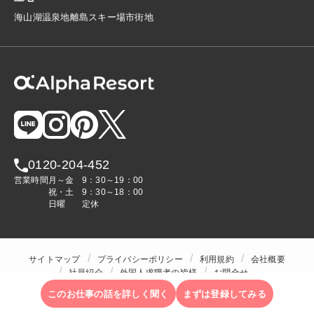
海
山
湖
温泉地
離島
スキー場
市街地
0120-204-452
営業時間
月～金
9：30～19：00
祝・土
9：30～18：00
日曜
定休
サイトマップ
プライバシーポリシー
利用規約
会社概要
社員紹介
外国人求職者の皆様
お問合せ
人材をお探しの企業様
このお仕事の話を詳しく聞く
まずは登録してみる
Copyright © ALPHA STAFF Co.,Ltd. All Rights Reserved.