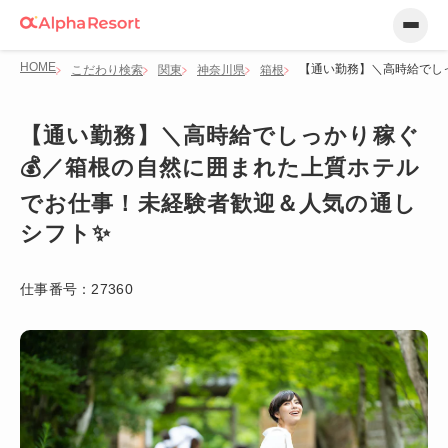
HOME
【通い勤務】＼高時給でし
こだわり検索
関東
神奈川県
箱根
【通い勤務】＼高時給でしっかり稼ぐ
💰／箱根の自然に囲まれた上質ホテル
でお仕事！未経験者歓迎＆人気の通し
シフト✨
仕事番号：
27360