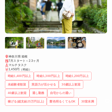
神奈川県 箱根
7月スタート～2.3ヶ月
マルチタスク
1,450円
（時給）
時給1,400円以上
時給1,300円以上
時給1,200円以上
未経験者歓迎
英語力が活かせる
30歳以上歓迎
40歳以上歓迎
通し勤務
自宅からの通い
稼げる(総支給25万円以上)
髪色明るくてもOK
30室未満