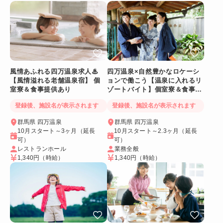
風情あふれる四万温泉求人♨
四万温泉×自然豊かなロケーシ
【風情溢れる老舗温泉宿】 個
ョンで働こう【温泉に入れるリ
室寮＆食事提供あり
ゾートバイト】個室寮＆食事提
供あり◎
登録後、施設名が表示されます
登録後、施設名が表示されます
群馬県 四万温泉
群馬県 四万温泉
10月スタート～3ヶ月（延長
10月スタート～2.3ヶ月（延長
可）
可）
レストランホール
業務全般
1,340円
（時給）
1,340円
（時給）