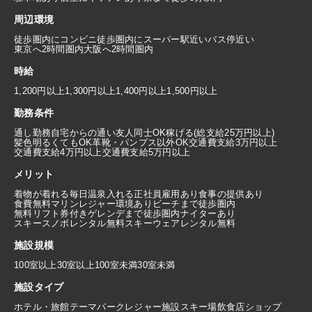
周辺環境
徒歩圏内にコンビニ
徒歩圏内にスーパー
駅近い
バス停近い
東京へ2時間圏内
大阪へ2時間圏内
時給
1,200円以上
1,300円以上
1,400円以上
1,500円以上
勤務条件
通し勤務
自宅からの通い
友人同士OK
稼げる(総支給25万円以上)
髪色明るくてもOK
革靴・パンプス以外OK
交通費支給3万円以上
交通費支給4万円以上
交通費支給5万円以上
メリット
着物が着れる
毎日温泉入れる
正社員雇用あり
食事の提供あり
食費無料
マリンレジャー環境あり
ビーチまで徒歩圏内
無料リフト券付き
ゲレンデまで徒歩圏内
ナイターあり
スキースノボレンタル無料
スキーウェアレンタル無料
施設規模
100室以上
30室以上100室未満
30室未満
施設タイプ
ホテル・旅館
テーマパーク
レジャー施設
スキー場
飲食店
ショップ