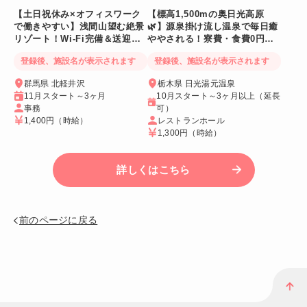
【土日祝休み×オフィスワーク
【標高1,500mの奥日光高原
で働きやすい】浅間山望む絶景
🌿】源泉掛け流し温泉で毎日癒
リゾート！Wi-Fi完備＆送迎バ
ややされる！寮費・食費0円！
スあり
Wi-Fi個室寮
登録後、施設名が表示されます
登録後、施設名が表示されます
群馬県 北軽井沢
栃木県 日光湯元温泉
11月スタート～3ヶ月
10月スタート～3ヶ月以上（延長
事務
可）
1,400円
（時給）
レストランホール
1,300円
（時給）
詳しくはこちら
前のページに戻る