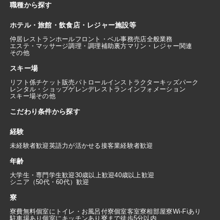
職種から探す
ホテル・旅館・飲食店・レジャー施設等
仲居
レストランホール
フロント・ベル
事務
売店
全般業務
エステ・マッサージ
調理・調理補助
裏方
マリン・レジャー関連
その他
スキー場
リフト係
チケット販売
パトロール
インストラクター
キッズパーク
レンタル・ショップ
ゲレンデレストラン
インフォメーション
スキー場その他
こだわり条件から探す
経験
未経験者歓迎
英語力が活かせる
接客業経験者歓迎
年齢
大学生・専門学生歓迎
30歳以上歓迎
40歳以上歓迎
シニア（50代・60代）歓迎
寮
寮費無料
個室にトイレ・お風呂付
寮個室
客室寮
相部屋寮
Wi-Fiあり
駐車場あり
個室にキッチンあり
寮まで徒歩5分以内