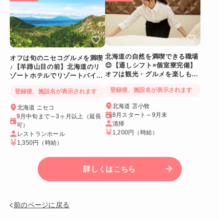
北海道の自然を満喫できる職場
オフは旬のニセコグルメを満喫
😊【通しシフト×個室寮完備】
♪【羊蹄山目の前】北海道のリ
オフは観光・グルメを楽しも
ゾートホテルでリゾートバイト
う！
☆
登録後、施設名が表示されます
登録後、施設名が表示されます
北海道 苫小牧
北海道 ニセコ
8月スタート～9月末
9月中旬まで～3ヶ月以上（延長
清掃
可）
1,200円
（時給）
レストランホール
1,350円
（時給）
詳しくはこちら
前のページに戻る