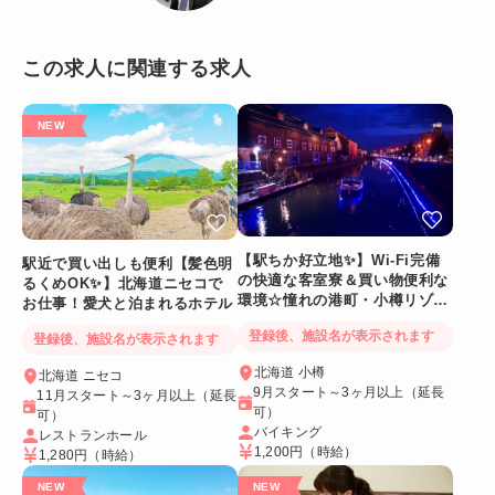
この求人に関連する求人
【駅ちか好立地✨】Wi-Fi完備
駅近で買い出しも便利【髪色明
の快適な客室寮＆買い物便利な
るくめOK✨】北海道ニセコで
環境☆憧れの港町・小樽リゾー
お仕事！愛犬と泊まれるホテル
トバイト
登録後、施設名が表示されます
登録後、施設名が表示されます
北海道 小樽
北海道 ニセコ
9月スタート～3ヶ月以上（延長
11月スタート～3ヶ月以上（延長
可）
可）
バイキング
レストランホール
1,200円
（時給）
1,280円
（時給）