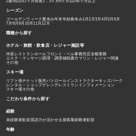
2週間以内
1ヶ月前後
2，3ヶ月
6ヶ月以内
6ヶ月以上
シーズン
ゴールデンウィーク
夏休み
年末年始
春休み
1月
2月
3月
4月
5月
6月
7月
8月
9月
10月
11月
12月
職種から探す
ホテル・旅館・飲食店・レジャー施設等
仲居
レストランホール
フロント・ベル
事務
売店
全般業務
エステ・マッサージ
調理・調理補助
裏方
マリン・レジャー関連
その他
スキー場
リフト係
チケット販売
パトロール
インストラクター
キッズパーク
レンタル・ショップ
ゲレンデレストラン
インフォメーション
スキー場その他
こだわり条件から探す
経験
未経験者歓迎
英語力が活かせる
接客業経験者歓迎
年齢