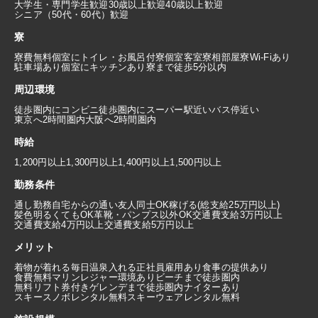
大学生・専門学生歓迎
30歳以上歓迎
40歳以上歓迎
シニア（50代・60代）歓迎
寮
寮費無料
個室にトイレ・お風呂付
寮個室
客室寮
相部屋寮
Wi-Fiあり
駐車場あり
個室にキッチンあり
寮まで徒歩5分以内
周辺環境
徒歩圏内にコンビニ
徒歩圏内にスーパー
駅近い
バス停近い
東京へ2時間圏内
大阪へ2時間圏内
時給
1,200円以上
1,300円以上
1,400円以上
1,500円以上
勤務条件
通し勤務
自宅からの通い
友人同士OK
稼げる(総支給25万円以上)
髪色明るくてもOK
革靴・パンプス以外OK
交通費支給3万円以上
交通費支給4万円以上
交通費支給5万円以上
メリット
着物が着れる
毎日温泉入れる
正社員雇用あり
食事の提供あり
食費無料
マリンレジャー環境あり
ビーチまで徒歩圏内
無料リフト券付き
ゲレンデまで徒歩圏内
ナイターあり
スキースノボレンタル無料
スキーウェアレンタル無料