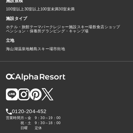
施設規模
100室以上
30室以上100室未満
30室未満
施設タイプ
ホテル・旅館
テーマパーク
レジャー施設
スキー場
飲食店
ショップ
ペンション・保養所
グランピング・キャンプ場
立地
海
山
湖
温泉地
離島
スキー場
市街地
0120-204-452
営業時間
月～金
9：30～19：00
祝・土
9：30～18：00
日曜
定休