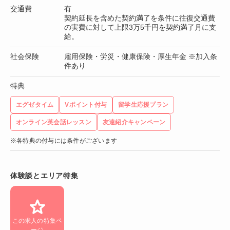
交通費
有
契約延長を含めた契約満了を条件に往復交通費
の実費に対して上限3万5千円を契約満了月に支
給。
社会保険
雇用保険・労災・健康保険・厚生年金 ※加入条
件あり
特典
エグゼタイム
Vポイント付与
留学生応援プラン
オンライン英会話レッスン
友達紹介キャンペーン
※各特典の付与には条件がございます
体験談とエリア特集
この求人の特集ペ
ージ