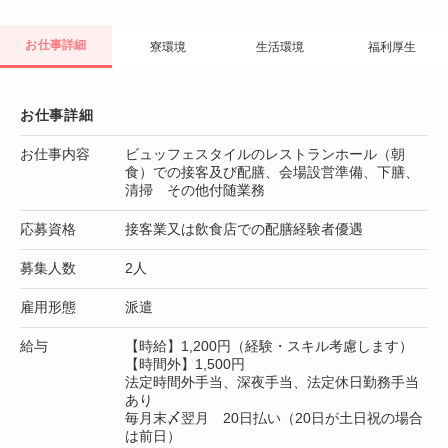
お仕事詳細
寮環境
生活環境
福利厚生
お仕事詳細
お仕事内容
ビュッフェスタイルのレストランホール（朝
食）での接客及び配膳、会場設営準備、下膳、
清掃 その他付随業務
応募資格
接客業又は飲食店での配膳経験者優遇
募集人数
2人
雇用形態
派遣
給与
【時給】1,200円（経験・スキル考慮します）
【時間外】1,500円
法定時間外手当、深夜手当、法定休日勤務手当
あり
毎月末〆翌月 20日払い（20日が土日祝の場合
は前日）