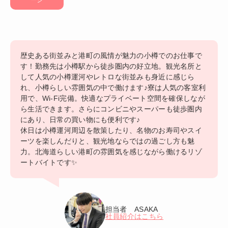
歴史ある街並みと港町の風情が魅力の小樽でのお仕事で
す！勤務先は小樽駅から徒歩圏内の好立地。観光名所と
して人気の小樽運河やレトロな街並みも身近に感じら
れ、小樽らしい雰囲気の中で働けます♪寮は人気の客室利
用で、Wi-Fi完備。快適なプライベート空間を確保しなが
ら生活できます。さらにコンビニやスーパーも徒歩圏内
にあり、日常の買い物にも便利です♪
休日は小樽運河周辺を散策したり、名物のお寿司やスイ
ーツを楽しんだりと、観光地ならではの過ごし方も魅
力。北海道らしい港町の雰囲気を感じながら働けるリゾ
ートバイトです✨
担当者 ASAKA
社員紹介はこちら