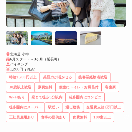
北海道 小樽
6月スタート～3ヶ月（延長可）
バイキング
1,200円
（時給）
時給1,200円以上
英語力が活かせる
接客業経験者歓迎
30歳以上歓迎
寮費無料
個室にトイレ・お風呂付
客室寮
Wi-Fiあり
寮まで徒歩5分以内
徒歩圏内にコンビニ
徒歩圏内にスーパー
駅近い
通し勤務
交通費支給3万円以上
正社員雇用あり
食事の提供あり
食費無料
100室以上