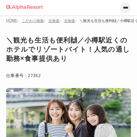
HOME
こだわり検索
北海道
北海道
＼観光も生活も便利🙌／小樽駅近
＼観光も生活も便利🙌／小樽駅近くの
ホテルでリゾートバイト！人気の通し
勤務×食事提供あり
仕事番号：
27352