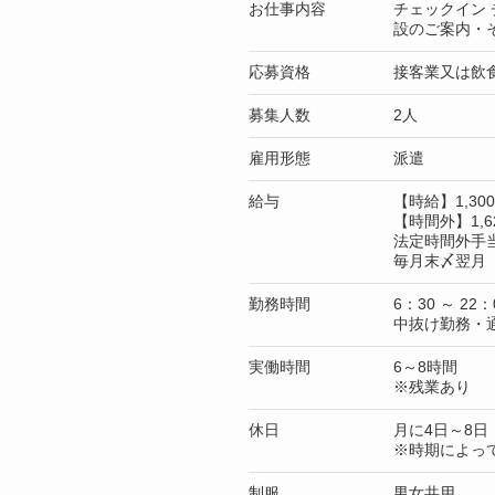
お仕事内容
チェックイン
設のご案内・
応募資格
接客業又は飲
募集人数
2人
雇用形態
派遣
給与
【時給】1,3
【時間外】1,6
法定時間外手
毎月末〆翌月 
勤務時間
6：30 ～ 22：
中抜け勤務・
実働時間
6～8時間
※残業あり
休日
月に4日～8日
※時期によっ
制服
男女共用