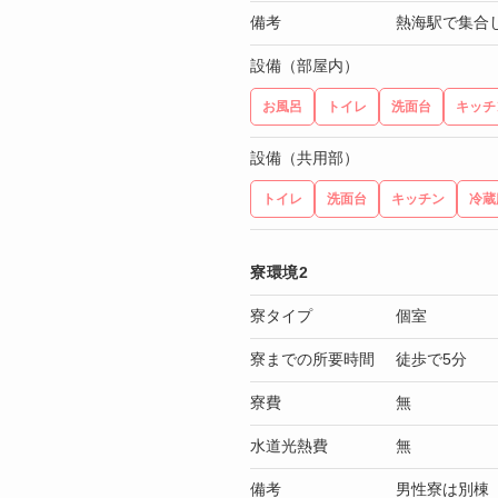
備考
熱海駅で集合
設備（部屋内）
お風呂
トイレ
洗面台
キッチ
設備（共用部）
トイレ
洗面台
キッチン
冷蔵
寮環境2
寮タイプ
個室
寮までの所要時間
徒歩で5分
寮費
無
水道光熱費
無
備考
男性寮は別棟