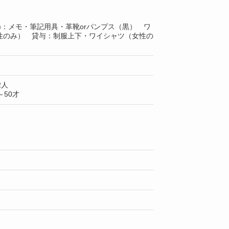
)：メモ・筆記用具・革靴orパンプス（黒） ワ
性のみ） 貸与：制服上下・ワイシャツ（女性の
2人
50才