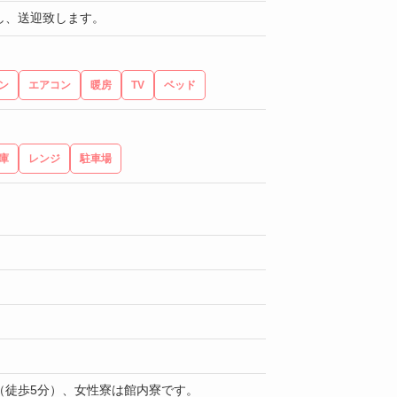
し、送迎致します。
ン
エアコン
暖房
TV
ベッド
庫
レンジ
駐車場
（徒歩5分）、女性寮は館内寮です。