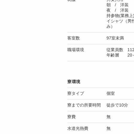
朝 / 洋装
夜 / 洋装
持参物(業務上
イシャツ（男
み）
客室数
97室未満
職場環境
従業員数 11
年齢層 20～
寮環境
寮タイプ
個室
寮までの所要時間
徒歩で10分
寮費
無
水道光熱費
無