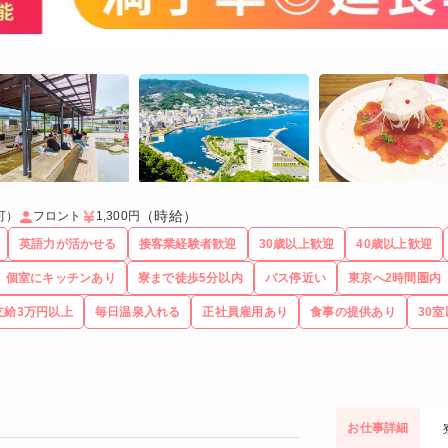
（時給）
可）
フロント
1,300円
英語力が活かせる
接客業経験者歓迎
30歳以上歓迎
40歳以上歓迎
個室にキッチンあり
寮まで徒歩5分以内
バス停近い
東京へ2時間圏内
支給3万円以上
毎日温泉入れる
正社員雇用あり
食事の提供あり
30室
お仕事詳細