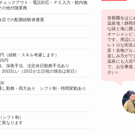
 チェックアウト・電話対応・ＰＣ入力・館内施
その他付随業務
首都圏をはじ
食店での配膳経験者優遇
温泉地！静岡
な緑と海に囲
オーシャンビ
です。周辺に
レトロな街並
富！名物グル
00円（経験・スキル考慮します）
楽しみ方がで
25円
温泉にも入浴
当、深夜手当、法定休日勤務手当あり
で、お仕事後
20日払い（20日が土日祝の場合は前日）
さい♪
00
通し勤務・両方あり シフト制・時間変動あり
（シフト制）
て異なります