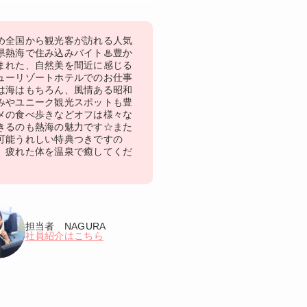
め全国から観光客が訪れる人気
県熱海で住み込みバイト♨豊か
まれた、自然美を間近に感じる
ューリゾートホテルでのお仕事
は海はもちろん、風情ある昭和
みやユニーク観光スポットも豊
メの食べ歩きなどオフは様々な
きるのも熱海の魅力です☆また
可能うれしい特典つきですの
、疲れた体を温泉で癒してくだ
担当者 NAGURA
社員紹介はこちら