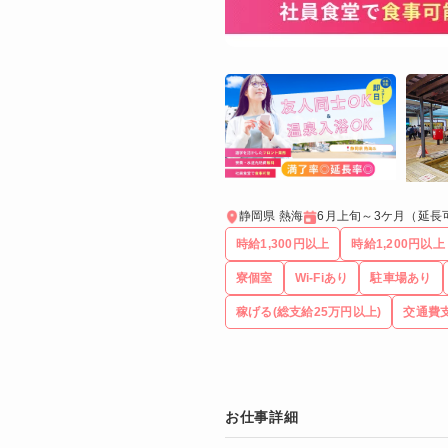
静岡県 熱海
6月上旬～3ケ月（延長
時給1,300円以上
時給1,200円以上
寮個室
Wi-Fiあり
駐車場あり
稼げる(総支給25万円以上)
交通費
お仕事詳細