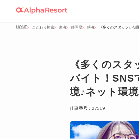
HOME
こだわり検索
東海
静岡県
熱海
《多くのスタッフが期間
《多くのスタ
バイト！SN
境♪ネット環
仕事番号：
27319