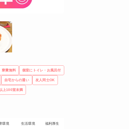
寮費無料
個室にトイレ・お風呂付
自宅からの通い
友人同士OK
以上100室未満
寮環境
生活環境
福利厚生