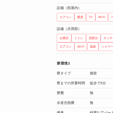
設備（部屋内）
エアコン
暖房
TV
Wi-Fi
設備（共用部）
お風呂
トイレ
洗面台
キッチ
エアコン
Wi-Fi
温泉
シャワ
寮環境3
寮タイプ
個室
寮までの所要時間
徒歩で5分
寮費
無
水道光熱費
無
備考
綺麗なアパー