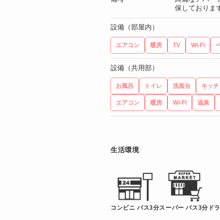
保しておりま
設備（部屋内）
エアコン
暖房
TV
Wi-Fi
設備（共用部）
お風呂
トイレ
洗面台
キッチ
エアコン
暖房
Wi-Fi
温泉
生活環境
コンビニ バス3分
スーパー バス3分
ドラ