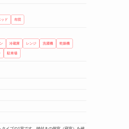
ベッド
布団
ン
冷蔵庫
レンジ
洗濯機
乾燥機
ー
駐車場
トタイプの1室です。鍵付きの個室（寝室）を確