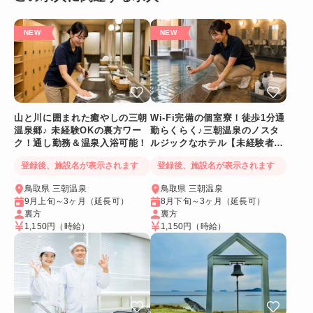
山と川に囲まれた癒やしの三朝
Wi-Fi完備の個室寮！徒歩1分通
温泉郷♪ 未経験OKの裏方ワー
勤らくらく♪三朝温泉のノスタ
ク！通し勤務＆温泉入浴可能！
ルジックなホテル【未経験者
OK裏方スタッフ👍】
登録後、施設名が表示されます
登録後、施設名が表示されます
鳥取県 三朝温泉
鳥取県 三朝温泉
9月上旬～3ヶ月（延長可）
8月下旬～3ヶ月（延長可）
裏方
裏方
1,150円
（時給）
1,150円
（時給）