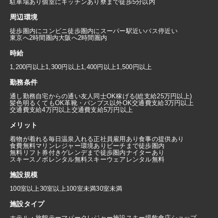
駐車場あり
個室にキッチンあり
寮まで徒歩5分以内
周辺環境
徒歩圏内にコンビニ
徒歩圏内にスーパー
駅近い
バス停近い
東京へ2時間圏内
大阪へ2時間圏内
時給
1,200円以上
1,300円以上
1,400円以上
1,500円以上
勤務条件
通し勤務
自宅からの通い
友人同士OK
稼げる(総支給25万円以上)
髪色明るくてもOK
革靴・パンプス以外OK
交通費支給3万円以上
交通費支給4万円以上
交通費支給5万円以上
メリット
着物が着れる
毎日温泉入れる
正社員雇用あり
食事の提供あり
食費無料
マリンレジャー環境あり
ビーチまで徒歩圏内
無料リフト券付き
ゲレンデまで徒歩圏内
ナイターあり
スキースノボレンタル無料
スキーウェアレンタル無料
施設規模
100室以上
30室以上100室未満
30室未満
施設タイプ
ホテル・旅館
テーマパーク
レジャー施設
スキー場
飲食店
ショップ