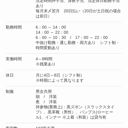
法定時間外手当、深夜手当、法定休日勤務手当
あり
毎月末〆翌月 20日払い（20日が土日祝の場合
は前日）
勤務時間
6：00 ～ 14：00
14：00 ～ 22：00
6：00 ～ 10：30 / 17：00 ～ 22：00
中抜け勤務・通し勤務・両方あり シフト制・
時間変動あり
実働時間
4～8時間
※残業あり
休日
月に4日～8日（シフト制）
※時期によって異なります
制服
男女共用
朝 / 洋装
夜 / 洋装
持参物(業務上)：黒ズボン（スラックスタイ
プ）、黒革靴（男性）、パンプス(ローヒー
ル)、インナー ※上着（和装）は貸与有