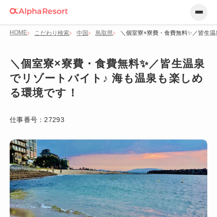
HOME
こだわり検索
中国
鳥取県
＼個室寮×寮費・食費無料✨／皆生温
＼個室寮×寮費・食費無料✨／皆生温泉
でリゾートバイト♪ 海も温泉も楽しめ
る環境です！
仕事番号：
27293