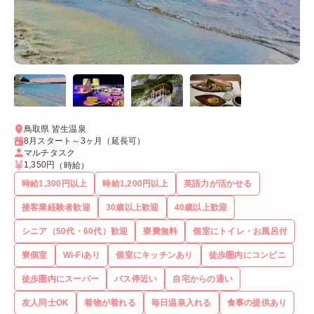
鳥取県 皆生温泉
8月スタート～3ヶ月（延長可）
マルチタスク
1,350円
（時給）
時給1,300円以上
時給1,200円以上
英語力が活かせる
接客業経験者歓迎
30歳以上歓迎
40歳以上歓迎
シニア（50代・60代）歓迎
寮費無料
個室にトイレ・お風呂付
寮個室
Wi-Fiあり
個室にキッチンあり
徒歩圏内にコンビニ
徒歩圏内にスーパー
バス停近い
自宅からの通い
友人同士OK
着物が着れる
毎日温泉入れる
食事の提供あり