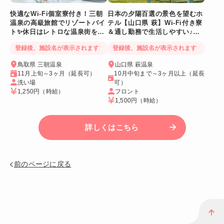
快適なWi-Fi個室寮付き！三朝
日本の夕陽百選の景色を望むホ
温泉の高級旅館でリゾートバイ
テル【山口県 萩】Wi-Fi付き寮
ト✨休日はレトロな温泉街をの
＆通し勤務で生活しやすい♪絶
んびり散策♪
景も毎日満喫！
登録後、施設名が表示されます
登録後、施設名が表示されます
鳥取県 三朝温泉
山口県 萩温泉
11月上旬～3ヶ月（延長可）
10月中旬まで～3ヶ月以上（延長
洗い場
可）
1,250円
（時給）
フロント
1,500円
（時給）
詳しくはこちら
前のページに戻る