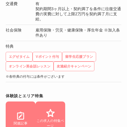
交通費
有
契約期間3ヶ月以上・契約満了を条件に往復交通
費の実費に対して上限2万円を契約満了月に支
給。
社会保険
雇用保険・労災・健康保険・厚生年金 ※加入条
件あり
特典
エグゼタイム
Vポイント付与
留学生応援プラン
オンライン英会話レッスン
友達紹介キャンペーン
※各特典の付与には条件がございます
体験談とエリア特集
この求人の特集ペ
関連記事
ージ