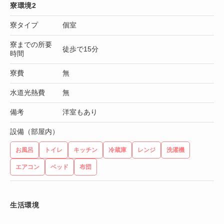
寮環境2
寮タイプ
個室
寮までの所要
徒歩で15分
時間
寮費
無
水道光熱費
無
備考
洋室もあり
設備（部屋内）
お風呂
トイレ
キッチン
冷蔵庫
レンジ
洗濯機
エアコン
ベッド
布団
生活環境