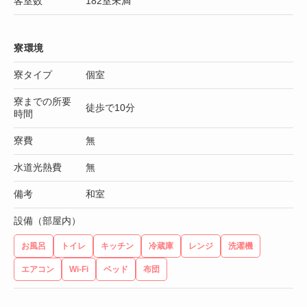
客室数
182室未満
寮環境
寮タイプ
個室
寮までの所要
徒歩で10分
時間
寮費
無
水道光熱費
無
備考
和室
設備（部屋内）
お風呂
トイレ
キッチン
冷蔵庫
レンジ
洗濯機
エアコン
Wi-Fi
ベッド
布団