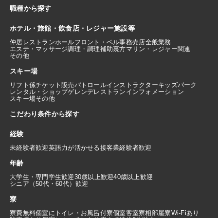
職種から探す
ホテル・旅館・飲食店・レジャー施設等
仲居
レストランホール
フロント・ベル
事務
売店
全般業務
エステ・マッサージ
調理・調理補助
裏方
マリン・レジャー関連
その他
スキー場
リフト係
チケット販売
パトロール
インストラクター
キッズパーク
レンタル・ショップ
ゲレンデレストラン
インフォメーション
スキー場その他
こだわり条件から探す
経験
未経験者歓迎
英語力が活かせる
接客業経験者歓迎
年齢
大学生・専門学生歓迎
30歳以上歓迎
40歳以上歓迎
シニア（50代・60代）歓迎
寮
寮費無料
個室にトイレ・お風呂付
寮個室
客室寮
相部屋寮
Wi-Fiあり